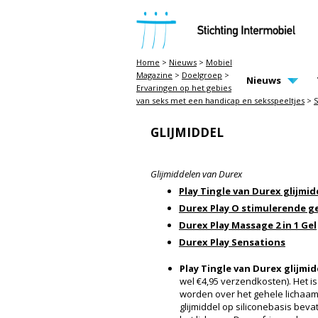
STICHTING INTERMOBIEL
Home
>
Nieuws
>
Mobiel
Magazine
>
Doelgroep
>
MAIN PAGE N
Nieuws
Ervaringen op het gebies
van seks met een handicap en seksspeeltjes
>
S
GLIJMIDDEL
Glijmiddelen van Durex
Play Tingle van Durex glijmid
Durex Play O stimulerende ge
Durex Play Massage 2 in 1 Gel
Durex Play Sensations
Play Tingle van Durex glijmid
wel €4,95 verzendkosten). Het is
worden over het gehele lichaam,
glijmiddel op siliconebasis beva