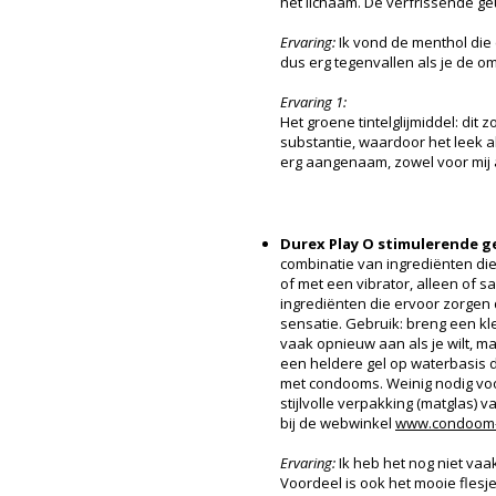
het lichaam. De verfrissende g
Ervaring:
Ik vond de menthol die e
dus erg tegenvallen als je de om
Ervaring 1:
Het groene tintelglijmiddel: dit
substantie, waardoor het leek a
erg aangenaam, zowel voor mij a
Durex Play O stimulerende g
combinatie van ingrediënten die 
of met een vibrator, alleen of s
ingrediënten die ervoor zorgen 
sensatie. Gebruik: breng een kle
vaak opnieuw aan als je wilt, maa
een heldere gel op waterbasis die
met condooms. Weinig nodig voo
stijlvolle verpakking (matglas) v
bij de webwinkel
www.condoom-
Ervaring:
Ik heb het nog niet vaak
Voordeel is ook het mooie flesje 