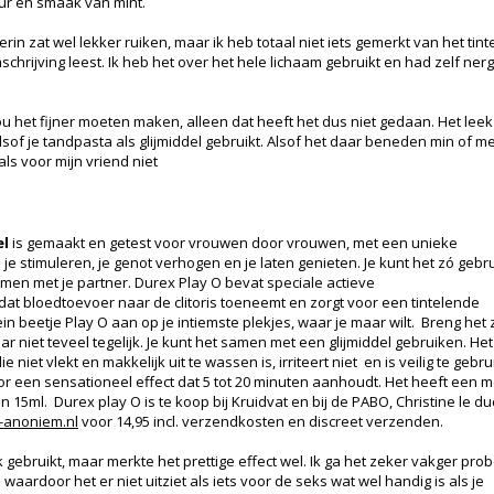
eur en smaak van mint.
rin zat wel lekker ruiken, maar ik heb totaal niet iets gemerkt van het tint
schrijving leest. Ik heb het over het hele lichaam gebruikt en had zelf ner
 zou het fijner moeten maken, alleen dat heeft het dus niet gedaan. Het lee
lsof je tandpasta als glijmiddel gebruikt. Alsof het daar beneden min of 
ls voor mijn vriend niet
el
is gemaakt en getest voor vrouwen door vrouwen, met een unieke
je stimuleren, je genot verhogen en je laten genieten. Je kunt het zó gebr
amen met je partner. Durex Play O bevat speciale actieve
dat bloedtoevoer naar de clitoris toeneemt en zorgt voor een tintelende
in beetje Play O aan op je intiemste plekjes, waar je maar wilt. Breng het 
r niet teveel tegelijk. Je kunt het samen met een glijmiddel gebruiken. Het
 niet vlekt en makkelijk uit te wassen is, irriteert niet en is veilig te gebr
r een sensationeel effect dat 5 tot 20 minuten aanhoudt. Het heeft een 
an 15ml. Durex play O is te koop bij Kruidvat en bij de PABO, Christine le du
anoniem.nl
voor 14,95 incl. verzendkosten en discreet verzenden.
 gebruikt, maar merkte het prettige effect wel. Ik ga het zeker vakger pro
waardoor het er niet uitziet als iets voor de seks wat wel handig is als je