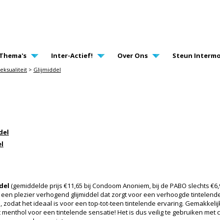
AVIGATION
Thema's
Inter-Actief!
Over Ons
Steun Intermo
eksualiteit
>
Glijmiddel
del
l
del
(gemiddelde prijs €11,65 bij Condoom Anoniem, bij de PABO slechts €6
 een plezier verhogend glijmiddel dat zorgt voor een verhoogde tintelende
 zodat het ideaal is voor een top-tot-teen tintelende ervaring. Gemakkel
t menthol voor een tintelende sensatie! Het is dus veilig te gebruiken met 