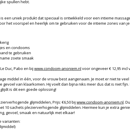
jke spullen hebt.
is een uniek produkt dat speciaal is ontwikkeld voor een intieme massage
g voor het voorspel en heerlijk om te gebruiken voor de intieme zones van je
kerig
ltjes en condooms
hand te gebruiken
ename zoete smaak
e Le Duc, Pabo en bij
www.condoom-anoniem.nl
voor ongeveer € 12,95 incl
age middel in één, voor de vrouw best aangenaam. Je moet er niet te veel
 gevoel van klaarkomen. Hij voelt dan bijna niks meer dus dat is niet fijn
 glijdt is dit een goede oplossing!
ezierverhogende glijmiddelen, Prijs: €6,50 bij
www.condoom-anoniem.nl
. D
et 10 sachets plezierverhogende glijmiddelen. Hiermee kun je extra geni
g, gevoel, smaak en natuurlijk met elkaar!
e varianten:
ijmiddel)