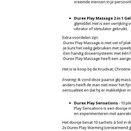
vreemde mensen in je persoonli
Durex Play Massage 2 in 1 Gel
glijmiddel. Het is een verrijkin
vibrator of stimulator gebruikt.
Extra voordelen zijn:
-Durex Play Massage is niet vet of plak
-Je kunt het veilig gebruiken met spee
-Een handig doseersysteem: met één 
-Durex Play Massage heeft een aang
Het is te koop bij de Kruidvat, Christin
Ervaring:
Ik vond deze paarse glij-mass
anders heeft de man niet meer het fijne
sensualiteit en dat hij er makkelijker in
Durex Play Sensations
- 10 pl
Play Sensations is een doosje m
en experimenteren met aanrakin
Het doosje bevat 10 sachets à 5ml in d
2x Durex Play Warming (verwarmend gl