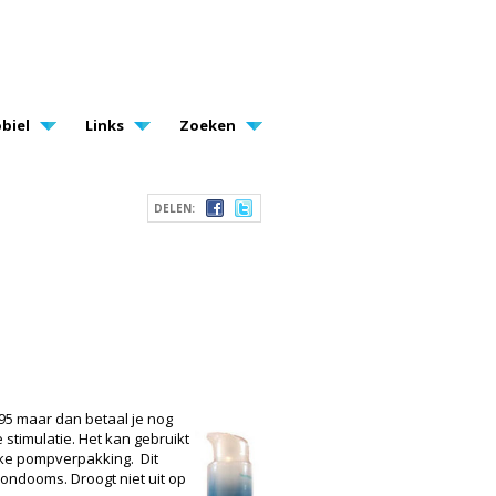
biel
Links
Zoeken
DELEN:
,95 maar dan betaal je nog
 stimulatie. Het kan gebruikt
ijke pompverpakking. Dit
condooms. Droogt niet uit op