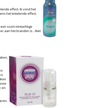
elende effect. Ik vond het
gens het tintelende effect.
k een soort mintachtige
meer aan het branden is…Niet
uiken,
zo
 is
uiken
mooie
c en
beren.