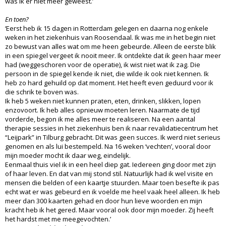
was ik er niet meer geweest.’
En toen?
‘Eerst heb ik 15 dagen in Rotterdam gelegen en daarna nog enkele
weken in het ziekenhuis van Roosendaal. Ik was me in het begin niet
zo bewust van alles wat om me heen gebeurde. Alleen de eerste blik
in een spiegel vergeet ik nooit meer. Ik ontdekte dat ik geen haar meer
had (weggeschoren voor de operatie), ik wist niet wat ik zag. Die
persoon in de spiegel kende ik niet, die wilde ik ook niet kennen. Ik
heb zo hard gehuild op dat moment. Het heeft even geduurd voor ik
die schrik te boven was.
Ik heb 5 weken niet kunnen praten, eten, drinken, slikken, lopen
enzovoort. Ik heb alles opnieuw moeten leren. Naarmate de tijd
vorderde, begon ik me alles meer te realiseren. Na een aantal
therapie sessies in het ziekenhuis ben ik naar revalidatiecentrum het
“Leijpark” in Tilburg gebracht. Dit was geen succes. Ik werd niet serieus
genomen en als lui bestempeld. Na 16 weken ‘vechten’, vooral door
mijn moeder mocht ik daar weg, eindelijk.
Eenmaal thuis viel ik in een heel diep gat. Iedereen ging door met zijn
of haar leven. En dat van mij stond stil. Natuurlijk had ik wel visite en
mensen die belden of een kaartje stuurden. Maar toen besefte ik pas
echt wat er was gebeurd en ik voelde me heel vaak heel alleen. Ik heb
meer dan 300 kaarten gehad en door hun lieve woorden en mijn
kracht heb ik het gered. Maar vooral ook door mijn moeder. Zij heeft
het hardst met me meegevochten.’