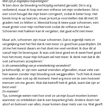
Wat zijn je dagelijkse beperkingen?
‘Ik ben door de bloeding rechtzijdig verlamd geraakt. Dit is erg
verbeterd, maar ik loop met een orthese om mijn onderbeen. Dit is
een soort beugel die mijn been corrigeert, zodat ik beter loop. Het
beste loop ik op laarzen, maar je kunt je voorstellen dat dit met 30
graden niet zo lekker is. Meestal koop ik twee paar schoenen, een
maat groter voor mijn rechtervoet zodat de orthese erin kan.
Schoenen met hakken kan ik vergeten, dat gaat echt niet meer.
Maar ach, schoenen zijn maar schoenen. Dat is eigenlijk niets in
vergelijking met het feit dat ik niet meer zo goed kan paardrijden. Dit
zit me het meest dwars en het doet me veel verdriet. Ik doe dit al
vanaf mijn 5e levensjaar. Ik was ook best goed en ik weet heel goed
hoe het moet, maar mijn lichaam wil niet meer. Ik denk niet dat ik dit
ooit zal kunnen accepteren.’
Is de samenstelling van je vriendenkring veranderd?
Ja behoorlijk, er zijn een aantal vrienden afgevallen, maar vele van
hen waren zonder mijn bloeding ook weggevallen. Toch heb ik meer
vrienden dan ooit op dit moment. Heel erg mooi om te zien hoeveel
mensen om me geven. Wat dat betreft heb ik geluk, want dat zijn er
best veel.’
En mannen?
‘Tja, sommige weten niet hoe snel ze uit mijn buurt moeten komen
wanneer ze ontdekken dat ik een beperking heb. Andere doen net
alsof en beloven van alles, maar komen daar niets van na. Wat geeft