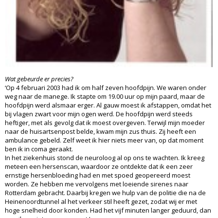
Wat gebeurde er precies?
‘Op 4 februari 2003 had ik om half zeven hoofdpijn. We waren onder
weg naar de manege. Ik stapte om 19.00 uur op mijn paard, maar de
hoofdpijn werd alsmaar erger. Al gauw moest ik afstappen, omdat het
bij vlagen zwart voor mijn ogen werd. De hoofdpijn werd steeds
heftiger, met als gevolg dat ik moest overgeven. Terwijl mijn moeder
naar de huisartsenpost belde, kwam mijn zus thuis. Zij heeft een
ambulance gebeld. Zelf weet ik hier niets meer van, op dat moment
ben ik in coma geraakt.
In het ziekenhuis stond de neuroloog al op ons te wachten. Ik kreeg
meteen een hersenscan, waardoor ze ontdekte dat ik een zeer
ernstige hersenbloeding had en met spoed geopereerd moest
worden. Ze hebben me vervolgens met loeiende sirenes naar
Rotterdam gebracht. Daarbij kregen we hulp van de politie die na de
Heinenoordtunnel al het verkeer stil heeft gezet, zodat wij er met
hoge snelheid door konden. Had het vijf minuten langer geduurd, dan