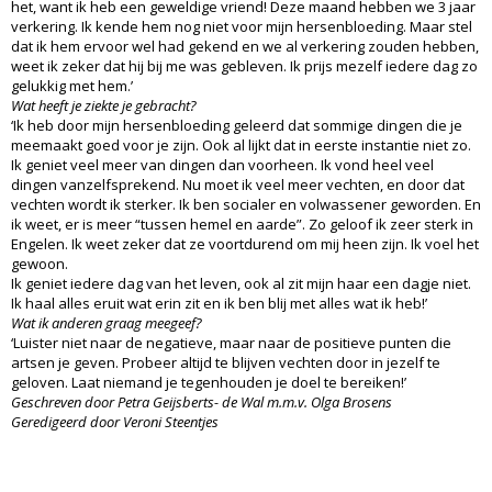
het, want ik heb een geweldige vriend! Deze maand hebben we 3 jaar
verkering. Ik kende hem nog niet voor mijn hersenbloeding. Maar stel
dat ik hem ervoor wel had gekend en we al verkering zouden hebben,
weet ik zeker dat hij bij me was gebleven. Ik prijs mezelf iedere dag zo
gelukkig met hem.’
Wat heeft je ziekte je gebracht?
‘Ik heb door mijn hersenbloeding geleerd dat sommige dingen die je
meemaakt goed voor je zijn. Ook al lijkt dat in eerste instantie niet zo.
Ik geniet veel meer van dingen dan voorheen. Ik vond heel veel
dingen vanzelfsprekend. Nu moet ik veel meer vechten, en door dat
vechten wordt ik sterker. Ik ben socialer en volwassener geworden. En
ik weet, er is meer “tussen hemel en aarde”. Zo geloof ik zeer sterk in
Engelen. Ik weet zeker dat ze voortdurend om mij heen zijn. Ik voel het
gewoon.
Ik geniet iedere dag van het leven, ook al zit mijn haar een dagje niet.
Ik haal alles eruit wat erin zit en ik ben blij met alles wat ik heb!’
Wat ik anderen graag meegeef?
‘Luister niet naar de negatieve, maar naar de positieve punten die
artsen je geven. Probeer altijd te blijven vechten door in jezelf te
geloven. Laat niemand je tegenhouden je doel te bereiken!’
Geschreven door Petra Geijsberts- de Wal m.m.v. Olga Brosens
Geredigeerd door Veroni Steentjes