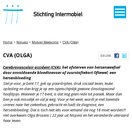
STICHTING INTERMOBIEL
Home
>
Nieuws
>
Mobiel Magazine
>
CVA (Olga)
CVA (OLGA)
DELEN:
Cerebrovasculair accident (CVA);
het afsterven van hersenweefsel
door onvoldoende bloedtoevoer of zuurstoftekort Oftewel; een
hersenbloeding
Stel je voor, je bent 17, gek op paardrijden, druk sociaal leven, leuke
opleiding en dan krijg je op een ogenschijnlijk gewone dinsdagavond
hoofdpijn. Wanneer je 17 bent, is dat nog geen rede tot paniek. Maar dan
ben je ook misselijk en val je weg. Voor je het weet, wordt je met loeiende
sirenes naar het ziekenhuis gebracht en luidt de diagnose, een
hersenbloeding. Dat is toch niet iets voor iemand die nog 18 moet worden?!
Het overkwam Olga Brosens ( 22 jaar uit Nispen) en het veranderde uiteraard
haar leven.