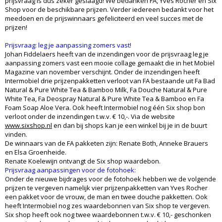
prijsvraag is dus zeker geslaagd! We bedanken FA, Yves Rocher en Six
Shop voor de beschikbare prijzen. Verder iedereen bedankt voor het
meedoen en de prijswinnaars gefeliciteerd en veel succes met de
prijzen!
Prijsvraag: leg je aanpassing zomers vast!
Johan Fiddelaers heeft van de inzendingen voor de prijsvraag leg je
aanpassing zomers vast een mooie collage gemaakt die in het Mobiel
Magazine van november verschijnt. Onder de inzendingen heeft
Intermobiel drie prijzenpakketten verloot van FA bestaande uit Fa Bad
Natural & Pure White Tea & Bamboo Milk, Fa Douche Natural & Pure
White Tea, Fa Deospray Natural & Pure White Tea & Bamboo en Fa
Foam Soap Aloe Vera. Ook heeft Intermobiel nog één Six shop bon
verloot onder de inzendingen t.w.v. € 10,-. Via de website
www.sixshop.nl
en dan bij shops kan je een winkel bij je in de buurt
vinden.
De winnaars van de FA pakketen zijn: Renate Both, Anneke Brauers
en Elsa Groenheide.
Renate Koelewijn ontvangt de Six shop waardebon.
Prijsvraag aanpassingen voor de fotohoek:
Onder de nieuwe bijdrages voor de fotohoek hebben we de volgende
prijzen te vergeven namelijk vier prijzenpakketten van Yves Rocher
een pakket voor de vrouw, de man en twee douche pakketten. Ook
heeft Intermobiel nog zes waardebonnen van Six shop te vergeven.
Six shop heeft ook nog twee waardebonnen t.w.v. € 10,- geschonken