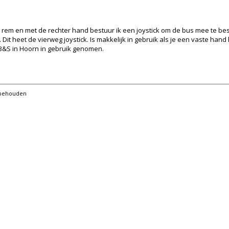
 rem en met de rechter hand bestuur ik een joystick om de bus mee te bestu
Dit heet de vierweg joystick. Is makkelijk in gebruik als je een vaste hand 
 B&S in Hoorn in gebruik genomen.
orbehouden