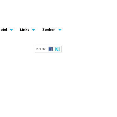
biel
Links
Zoeken
DELEN: