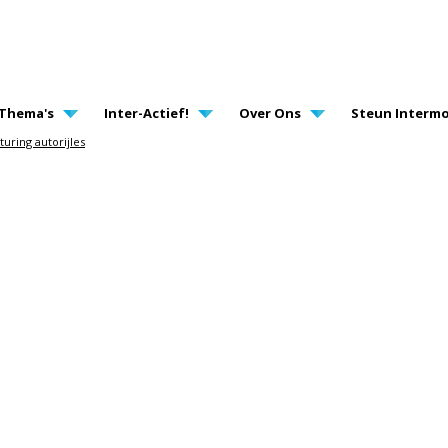
AVIGATION
Thema's
Inter-Actief!
Over Ons
Steun Intermo
turing autorijles