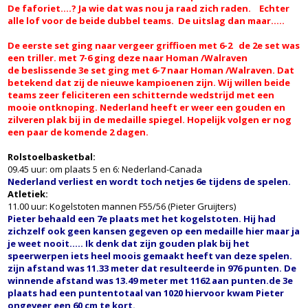
De faforiet....? Ja wie dat was nou ja raad zich raden. Echter
alle lof voor de beide dubbel teams. De uitslag dan maar.....
De eerste set ging naar vergeer griffioen met 6-2 de 2e set was
een triller. met 7-6 ging deze naar Homan /Walraven
de beslissende 3e set ging met 6-7 naar Homan /Walraven. Dat
betekend dat zij de nieuwe kampioenen zijn. Wij willen beide
teams zeer feliciteren een schitternde wedstrijd met een
mooie ontknoping. Nederland heeft er weer een gouden en
zilveren plak bij in de medaille spiegel. Hopelijk volgen er nog
een paar de komende 2 dagen.
Rolstoelbasketbal:
09.45 uur: om plaats 5 en 6: Nederland-Canada
Nederland verliest en wordt toch netjes 6e tijdens de spelen.
Atletiek:
11.00 uur: Kogelstoten mannen F55/56 (Pieter Gruijters)
Pieter behaald een 7e plaats met het kogelstoten. Hij had
zichzelf ook geen kansen gegeven op een medaille hier maar ja
je weet nooit..... Ik denk dat zijn gouden plak bij het
speerwerpen iets heel moois gemaakt heeft van deze spelen.
zijn afstand was 11.33 meter dat resulteerde in 976 punten. De
winnende afstand was 13.49 meter met 1162 aan punten.de 3e
plaats had een puntentotaal van 1020 hiervoor kwam Pieter
ongeveer een 60 cm te kort.