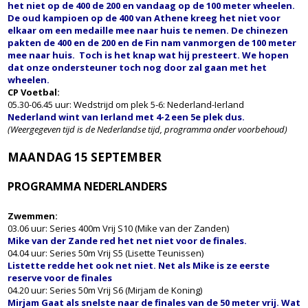
het niet op de 400 de 200 en vandaag op de 100 meter wheelen.
De oud kampioen op de 400 van Athene kreeg het niet voor
elkaar om een medaille mee naar huis te nemen. De chinezen
pakten de 400 en de 200 en de Fin nam vanmorgen de 100 meter
mee naar huis. Toch is het knap wat hij presteert. We hopen
dat onze ondersteuner toch nog door zal gaan met het
wheelen.
CP Voetbal:
05.30-06.45 uur: Wedstrijd om plek 5-6: Nederland-Ierland
Nederland wint van Ierland met 4-2 een 5e plek dus.
(Weergegeven tijd is de Nederlandse tijd, programma onder voorbehoud)
MAANDAG 15 SEPTEMBER
PROGRAMMA NEDERLANDERS
Zwemmen:
03.06 uur: Series 400m Vrij S10 (Mike van der Zanden)
Mike van der Zande red het net niet voor de finales.
04.04 uur: Series 50m Vrij S5 (Lisette Teunissen)
Listette redde het ook net niet. Net als Mike is ze eerste
reserve voor de finales
04.20 uur: Series 50m Vrij S6 (Mirjam de Koning)
Mirjam Gaat als snelste naar de finales van de 50 meter vrij. Wat