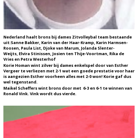
Nederland haalt brons bij dames Zitvolleybal team bestaande
uit:Sanne Bakker, Karin van der Haar-Kramp, Karin Harmsen-
Roosen, Paula List, Djoke van Marum, Jolanda Slenter-
Weijts, Elvira Stinissen, Josien ten Thije-Voortman, Rika de
Vries en Petra Westerhof
Korie Homan wint zilver bij dames enkelspel door van Esther
Vergeer te verliezen met 2-1 wat een goede prestatie voor haar
is aangezien Esther voorheen alles met 2-0 won! Korie gaf dus
wel tegenstand.
Maikel Scheffers wint brons door met 6-3 en 6-1 te winnen van
Ronald Vink. Vink wordt dus vierde.