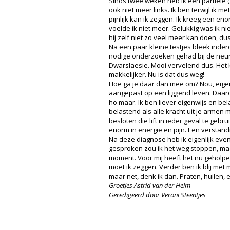
Sinds twee weken heb ik een partiële (
ook niet meer links. Ik ben terwijl ik 
pijnlijk kan ik zeggen. Ik kreeg een e
voelde ik niet meer. Gelukkig was ik n
hij zelf niet zo veel meer kan doen, d
Na een paar kleine testjes bleek inde
nodige onderzoeken gehad bij de neuro
Dwarslaesie. Mooi vervelend dus. Het k
makkelijker. Nu is dat dus weg!
Hoe ga je daar dan mee om? Nou, eigen
aangepast op een liggend leven. Daarov
ho maar. Ik ben liever eigenwijs en bel
belastend als alle kracht uit je armen 
besloten die lift in ieder geval te geb
enorm in energie en pijn. Een verstand
Na deze diagnose heb ik eigenlijk even
gesproken zou ik het weg stoppen, maar
moment. Voor mij heeft het nu geholpe
moet ik zeggen. Verder ben ik blij met 
maar net, denk ik dan. Praten, huilen, e
Groetjes Astrid van der Helm
Geredigeerd door Veroni Steentjes