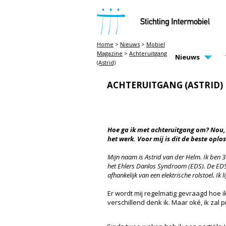
STICHTING INTERMOBIEL
Home
>
Nieuws
>
Mobiel
Magazine
>
Achteruitgang
MAIN PAGE N
Nieuws
(Astrid)
ACHTERUITGANG (ASTRID)
Hoe ga ik met achteruitgang om? Nou,
het werk. Voor mij is dit de beste oplos
Mijn naam is Astrid van der Helm. Ik ben 
het Ehlers Danlos Syndroom (EDS). De EDS
afhankelijk van een elektrische rolstoel. Ik 
Er wordt mij regelmatig gevraagd hoe i
verschillend denk ik. Maar oké, ik zal 