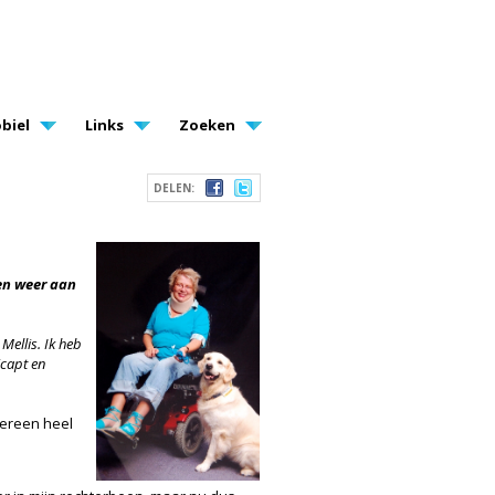
biel
Links
Zoeken
DELEN:
en weer aan
Mellis. Ik heb
icapt en
dereen heel