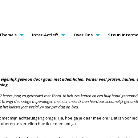
AVIGATION
Thema's
Inter-Actief!
Over Ons
Steun Intermo
 eigenlijk gewoon door gaan met ademhalen. Verder veel praten, huilen, 
sing.
37 lentes jong en getrouwd met Thom. Ik heb zes katten en een hulphond genaamd 
 brengt de nodige beperkingen met zich mee. Ik ben hierdoor lichamelijk gehand
lig het laatste jaar veelal 24 uur per dag op bed.
k met mijn achteruitgang omga. Tja, hoe ga je daar mee om? Dat is voor ie
proberen te vertellen hoe ik er mee om ga.