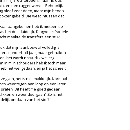
er in mijn rechterbeen, maar nu dus
richt en een ruggenwervel. Behoorlijk
 rug bleef zeer doen, maar mijn benen
 dokter gebeld. Die weet intussen dat
s. Daar aangekomen heb ik meteen de
 het dus duidelijk. Diagnose: Partiele
kracht maakte de transfers een stuk
k dat mijn aanbouw al volledig is
t er al anderhalf jaar, maar gebruiken
ed, het wordt natuurlijk wel erg
gen in mijn schouders heb ik toch maar
 heb het wel gedaan, en ja het scheelt
zeggen, het is niet makkelijk. Normaal
 toch weer tegen aan loop op een later
 praten. Dit heeft me goed gedaan,
 slikken en weer doorgaan” Zo is het
indelijk ontdaan van het stof!