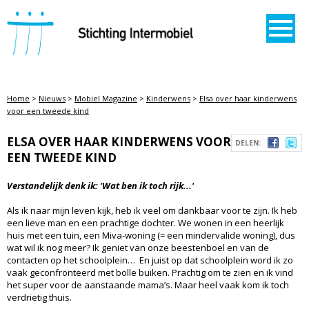
STICHTING INTERMOBIEL
Home
>
Nieuws
>
Mobiel Magazine
>
Kinderwens
>
Elsa over haar kinderwens
voor een tweede kind
ELSA OVER HAAR KINDERWENS VOOR
DELEN:
EEN TWEEDE KIND
Verstandelijk denk ik: 'Wat ben ik toch rijk...'
Als ik naar mijn leven kijk, heb ik veel om dankbaar voor te zijn. Ik heb
een lieve man en een prachtige dochter. We wonen in een heerlijk
huis met een tuin, een Miva-woning (= een mindervalide woning), dus
wat wil ik nog meer? Ik geniet van onze beestenboel en van de
contacten op het schoolplein… En juist op dat schoolplein word ik zo
vaak geconfronteerd met bolle buiken. Prachtig om te zien en ik vind
het super voor de aanstaande mama’s. Maar heel vaak kom ik toch
verdrietig thuis.