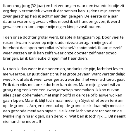
Ik ben nog jong (32 jaar) en het verlangen naar een tweede kindje zit
erg diep. Verstandelijk weet ik dat het niet kan. Tijdens mijn eerste
zwangerschap heb ik acht maanden gelegen. De eerste drie jaar
daarna waren erg zwaar. Alles moest ik uit handen geven, ik werd
gewassen en kon amper mijn eigen kindje vasthouden.
Toen onze dochter groter werd, knapte ik langzaam op. Door veel te
rusten, kwam ik weer op mijn oude niveau terug. In mijn geval
betekent dat lopen met rollator/rolstoel/scootmobiel. Ik kan mezelf
weer wassen en ik kan zelfs weer onze dochter zelf naar school
brengen. En ik kan leuke dingen met haar doen.
Nu ben ik dus weer in de benen en, ondanks de pijn, lacht het leven
me weer toe. En juist daar zit nu het grote gevaar. Want verstandelijk
weet ik, dat als ik weer zwanger zou worden, het weer achteruit gaat.
En ik dan niks met onze dochter kan doen. Maar mijn gevoel wil zo
graag nog een keer een zwangerschap meemaken. Ik kan nu van
alles gaan ophemelen, met mijn hoofd in de roze of blauwe wolken
gaan lopen. Maar ik blijf toch maar met mijn (dystrofie) been (en) arm
op de grond… Ach, en eenmaal op de grond zie ik daar mijn meissie,
een gezonde meid van bijna 5. Zie ik een lach van oor tot oor en de
twinkeling in haar ogen, dan denk ik: 'Wat ben ik toch rijk….' Dit neemt
niemand me meer af!