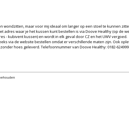
n wondzitten, maar voor mij ideaal om langer op een stoel te kunnen zitten i
t adres waar je het kussen kunt bestellen is via Doove Healthy (op de we
res - kubivent kussen) en wordt in elk geval door CZ en het UWV vergoed.
reeks via de website bestellen omdat er verschillende maten zijn. Ook opl
s zonder hoes geleverd. Telefoonnummer van Doove Healthy: 0182-624999
orbehouden