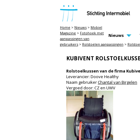
STICHTING INTERMOBIEL
Home
>
Nieuws
>
Mobiel
Magazine
>
Fotohoek met
MAIN PAGE N
Nieuws
aanpassingen van
gebruikers
>
Rolstoelen aanpassingen
>
Rolsto
KUBIVENT ROLSTOELKUSS
Rolstoelkussen van de firma Kubiv
Leverancier: Doove Healthy
Naam gebruiker
Chantal van Birgelen
Vergoed door: CZ en UWV