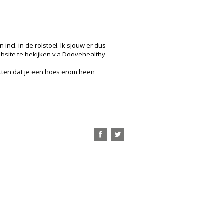
ncl. in de rolstoel. Ik sjouw er dus
bsite te bekijken via Doovehealthy -
etten dat je een hoes erom heen