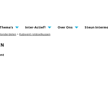
AVIGATION
Thema's
Inter-Actief!
Over Ons
Steun Intermo
elonderdelen
>
Kubivent rolstoelkussen
EN
ent