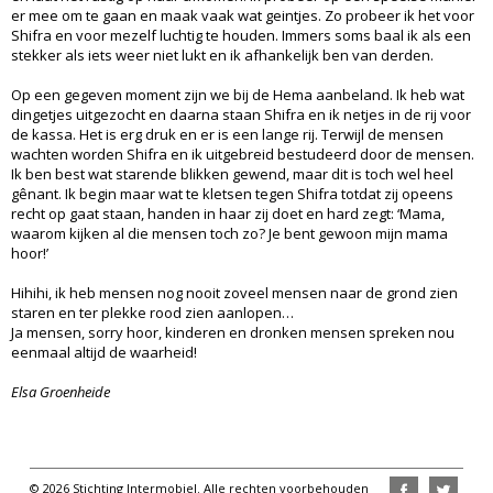
er mee om te gaan en maak vaak wat geintjes. Zo probeer ik het voor
Shifra en voor mezelf luchtig te houden. Immers soms baal ik als een
stekker als iets weer niet lukt en ik afhankelijk ben van derden.
Op een gegeven moment zijn we bij de Hema aanbeland. Ik heb wat
dingetjes uitgezocht en daarna staan Shifra en ik netjes in de rij voor
de kassa. Het is erg druk en er is een lange rij. Terwijl de mensen
wachten worden Shifra en ik uitgebreid bestudeerd door de mensen.
Ik ben best wat starende blikken gewend, maar dit is toch wel heel
gênant. Ik begin maar wat te kletsen tegen Shifra totdat zij opeens
recht op gaat staan, handen in haar zij doet en hard zegt: ‘Mama,
waarom kijken al die mensen toch zo? Je bent gewoon mijn mama
hoor!’
Hihihi, ik heb mensen nog nooit zoveel mensen naar de grond zien
staren en ter plekke rood zien aanlopen…
Ja mensen, sorry hoor, kinderen en dronken mensen spreken nou
eenmaal altijd de waarheid!
Elsa Groenheide
© 2026 Stichting Intermobiel. Alle rechten voorbehouden