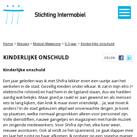
STICHTING INTERMOBIEL
Home
>
Nieuws
>
Mobiel Magazine
>
0-5 jaar
>
Kinderlijke onschuld
KINDERLIJKE ONSCHULD
DELEN:
Kinderlijke onschuld
Een jaar geleden was ik met Shifra lekker even een uurtje aan het
winkelen in de stad. Gezellig meiden onder elkaar. Ik zat in mijn elro (=
elektrische rolstoel) en had hem in de ligstand staan, dus we hadden
aardig wat bekijks. Maar goed je raakt er aan gewend en als mensen
iets te lang kijken, dan knik ik maar even vriendelijk… Ja, wat moet ik
anders? In de stad gebeuren altijd wel onverwachte dingen. Je komt
op plaatsen, welke normaal gesprokken alleen voor personeel zijn.
Volle dienstliften, nauwe gangetjes en magazijnen met harde muziek
en zingende medewerkers. Voor Shifra zijn het, elke keer weer,
nieuwe avonturen. Ook al vindt ze het spannend, ze gaat dapper mee
en laat het rustig op haar afkomen. Ik probeer op een speelse manier