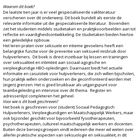
Waarom dit boek?
De laatste tien jaar is er veel gespecialiseerde vakliteratuur
verschenen over dit onderwerp. Dit boek bundelt als eerste de
relevante informatie uit die gespecialiseerde literatuur. Bovendien
zet het studenten middels studietaken en praktijkvoorbeelden aan tot
reflectie en vaardigheidsontwikkeling. De studietaken bieden hiertoe
een geleidelijke opbouw.
Het leren praten over seksuele en intieme gevoelens heeft een
belangrijke functie voor de preventie van seksueel misbruik door
hulpverleners. Dit boek is direct inzetbaar bij lessen en trainingen
over seksualiteit en intimiteit aan sociaal-agogische en
verpleegkundige HBO-opleidingen. Daarnaast biedt het actuele
informatie en casuïstiek voor hulpverleners, die zich willen bijscholen,
hun praktijk willen onderzoeken en die geconfronteerd worden met
(eigen) grenzen. Het is goed bruikbaar als uitgangspunt voor
teambegeleiding en intervisie over dit thema. Register en
adressenlijst completeren het geheel.
Voor wie is dit boek geschreven?
Het boek is geschreven voor (student) Sociaal Pedagogisch
Hulpverleners, Verpleegkundigen en Maatschappelijk Werkers, maar
ook bijzonder geschikt voor bijvoorbeeld fysiotherapeuten,
psychotherapeuten, cultureel maatschappelijk werkers en docenten.
Buiten deze beroepsgroepen vindt iedereen die meer wil weten over
allerlei praktische aspecten van seksuologie en seksualiteit, in dit