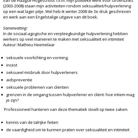
van de Haagse Hogeschool. I.v.m. mijn politieke werk voor GroenLinks
(2003-2008) staan mijn activiteiten rondom seksualiteit/hulpverlening
op een wat lager pitje. Wel heb ik winter 2008 de 3e druk geschreven
en werk aan een Engelstalige uitgave van dit boek.
Samenvatting:
In de sociaal-agogische en verpleegkundige hulpverlening hebben
werkers op veel manieren te maken met seksualiteit en intimiteit
Auteur: Mathieu Heemelaar
seksuele voorlichting en vorming
incest
seksueel misbruik door hulpverleners
aidspreventie
seksuele problemen van cliënten
grenzen in de omgang tussen hulpverlener en cliënt: hoe intiem mag
je zijn?
Professioneel hanteren van deze thematiek stoelt op twee zaken:
kennis van de talrijke feiten
de vaardigheid om te kunnen praten over seksualiteit en intimiteit