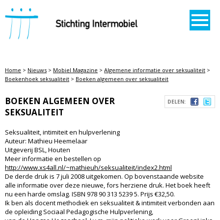
STICHTING INTERMOBIEL
Home
>
Nieuws
>
Mobiel Magazine
>
Algemene informatie over seksualiteit
>
Boekenhoek seksualiteit
>
Boeken algemeen over seksualiteit
BOEKEN ALGEMEEN OVER
DELEN:
SEKSUALITEIT
Seksualiteit, intimiteit en hulpverlening
Auteur: Mathieu Heemelaar
Uitgeverij BSL, Houten
Meer informatie en bestellen op
http://www.xs4all.nl/~mathieuh/seksualiteit/index2.html
De derde druk is 7 juli 2008 uitgekomen. Op bovenstaande website
alle informatie over deze nieuwe, fors herziene druk. Het boek heeft
nu een harde omslag. ISBN 978 90 313 5239 5. Prijs €32,50.
Ik ben als docent methodiek en seksualiteit & intimiteit verbonden aan
de opleiding Sociaal Pedagogische Hulpverlening,