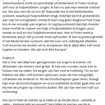
ziekenhuisbed, komt oorspronkelijk uit Nederland. In Polen moet je
zelf voor je hulpmiddelen zorgen. Ik ben nu aan mijn tweede rolstoel
toe. Die was een rib uit ons lijf. Natuurlijk mis ik het Nederlandse
systeem, waarbij je hulpmiddelen krijgt. Indertijd werd ik grotendeels
aan mijn lot overgelaten, omdat ik toen nog geen diagnose had. Daar
kon ik me vreselijk aan ergeren. Ik zag bijvoorbeeld dat mijn moeder
maar hoefde te roepen om hulp of hulpmiddelen te krijgen, puur
omdat ze oud en dus hulpbehoevend was. Hier in Polen weet je
tenminste dat je zelf je broek moet ophouden. Ik ben erg teleurgesteld
in het Nederlandse systeem, dat het voor ons volledig liet afweten.
Toch kost het me moeite om te accepteren dat ik altijd alles zelf moet
regelen en betalen. We zijn toch één Europa?
Praktisch
Het is hier wel altijd een georganiseer om ergens te komen. De
afstanden zijn immers veel groter. Ik heb een scooter, maar kan er
helaas niet op rijden. De wegen zijn hier veel te hobbelig. Tot nu toe
hebben we alles zelf kunnen oplossen, maar als het nodig blijkt,
schakelen we anderen in. Als we boodschappen gaan doen, draagt
mijn man de boodschappen en onze middelste dochter gaat mee om
mij met de jongste op schoot te duwen. We zijn dan wel een half uur
onderweg.‘
Hoe zijn in Polen de reacties op je ziekte en op het feit dat je – ondanks je
ziekte – kinderen hebt en opvoedt? Verschillen de reacties van die in