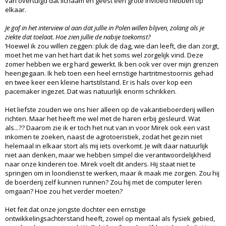
van overtuigd dat lichaam en geest een grote invloed hebben op
elkaar.
Je gaf in het interview al aan dat jullie in Polen willen blijven, zolang als je
ziekte dat toelaat. Hoe zien jullie de nabije toekomst?
‘Hoewel ik zou willen zeggen: pluk de dag, wie dan leeft, die dan zorgt,
moet het me van het hart dat ik het soms wel zorgelijk vind. Deze
zomer hebben we erg hard gewerkt. Ik ben ook ver over mijn grenzen
heengegaan. Ik heb toen een heel ernstige hartritmestoornis gehad
en twee keer een kleine hartstilstand. Er is hals over kop een
pacemaker ingezet. Dat was natuurlijk enorm schrikken.
Het liefste zouden we ons hier alleen op de vakantieboerderij willen
richten. Maar het heeft me wel met de haren erbij gesleurd. Wat
als...?? Daarom zie ik er toch het nut van in voor Mirek ook een vast
inkomen te zoeken, naast de agrotoeristiek, zodat het gezin niet
helemaal in elkaar stort als mij iets overkomt. Je wilt daar natuurlijk
niet aan denken, maar we hebben simpel die verantwoordelijkheid
naar onze kinderen toe. Mirek voelt dit anders. Hij staat niet te
springen om in loondienst te werken, maar ik maak me zorgen. Zou hij
de boerderij zelf kunnen runnen? Zou hij met de computer leren
omgaan? Hoe zou het verder moeten?
Het feit dat onze jongste dochter een ernstige
ontwikkelingsachterstand heeft, zowel op mentaal als fysiek gebied,