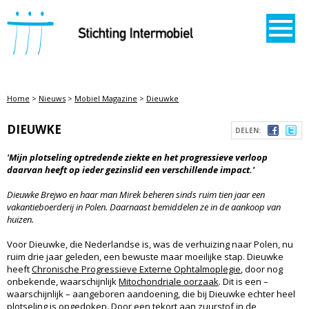
STICHTING INTERMOBIEL
Home
>
Nieuws
>
Mobiel Magazine
>
Dieuwke
DIEUWKE
DELEN:
'Mijn plotseling optredende ziekte en het progressieve verloop
daarvan heeft op ieder gezinslid een verschillende impact.'
Dieuwke Brejwo en haar man Mirek beheren sinds ruim tien jaar een
vakantieboerderij in Polen. Daarnaast bemiddelen ze in de aankoop van
huizen.
Voor Dieuwke, die Nederlandse is, was de verhuizing naar Polen, nu
ruim drie jaar geleden, een bewuste maar moeilijke stap. Dieuwke
heeft
Chronische Progressieve Externe Ophtalmoplegie
, door nog
onbekende, waarschijnlijk
Mitochondriale oorzaak
. Dit is een –
waarschijnlijk – aangeboren aandoening, die bij Dieuwke echter heel
plotseling is opgedoken. Door een tekort aan zuurstof in de