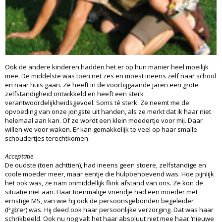
Ook de andere kinderen hadden het er op hun manier heel moeilijk
mee. De middelste was toen net zes en moest ineens zelf naar school
en naar huis gaan. Ze heeft in de voorbijgaande jaren een grote
zelfstandigheid ontwikkeld en heeft een sterk
verantwoordelijkheidsgevoel. Soms té sterk. Ze neemt me de
opvoeding van onze jongste uit handen, als ze merkt dat ik haar niet
helemaal aan kan. Of ze wordt een klein moedertje voor mij. Daar
willen we voor waken. Er kan gemakkelijk te veel op haar smalle
schoudertjes terechtkomen.
Acceptatie
De oudste (toen achttien), had ineens geen stoere, zelfstandige en
coole moeder meer, maar eentje die hulpbehoevend was. Hoe pijnlijk
het ook was, ze nam onmiddellijk flink afstand van ons. Ze kon de
situatie niet aan. Haar toenmalige vriendje had een moeder met
ernstige MS, van wie hij ook de persoonsgebonden begeleider
(Pgb’er) was. Hij deed ook haar persoonlijke verzorging. Dat was haar
schrikbeeld. Ook nu nog valt het haar absoluut niet mee haar ‘nieuwe