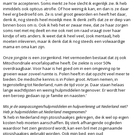
mam’ te accepteren. Soms merkt ze hoe slecht ik eigenlijk zie. Ik heb
inmiddels ook opticus atrofie. Of hoe weinig ik kan, en dan is ze daar
heel erg bedroefd om. Ze is snel groot geworden en heeft het daar,
denk ik, nog steeds heel moeilijk mee. Ik denk zelfs dat ze er diep van
binnen boos om is. Ook ik heb het er zwaar mee, dat ze haar zorgen
soms niet met mij deelt en me ook niet om raad vraagt over haar
kindje of iets anders. Ik weet dat ik heel veel, (ook mentaal), heb
moeten inleveren, maar ik denk dat ik nog steeds een volwaardige
mama en oma kan zijn.
Onze jongste is een zorgenkind. Het vermoeden bestaat dat zij ook
Mitochondriale encefalopathie heeft. De ziekte is voor 50%
overdraagbaar. Voor haar is het goed om in een omgeving op te
groeien waar zoveel ruimte is. Polen heeft in dat opzicht veel meer te
bieden. De medische kennis is in Polen groot. Artsen nemen, in
tegenstelling tot Nederland, ruim de tijd voor je. Daar staan helaas
lange wachtlijsten en weinig hulpmiddelen tegenover. Er wordt hier
een beroep gedaan op je familie en naasten.’
Mis je de aanpassingen/hulpmiddelen en hulpverlening uit Nederland niet?
Heb je hulpmiddelen uit Nederland meegenomen?
‘Ik heb in Nederland mijn ptosishaakjes gekregen, die ik wel op eigen
kosten heb moeten aanschaffen. Bij sterk afhangende oogleden
waardoor het zien gestoord wordt, kan een bril met zogenaamde
ptosishaakjes gebruikt worden. Ook mijn bed, een oud