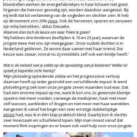
bloedcellen werken de energiefabriekjes in haar lichaam niet goed.
Organen die hiervoor gevoelig zijn, worden daardoor aangetast. ‘Bij
mij leidt dat tot verlamming van de oogleden en slechter zien. Ik heb
op dit moment zo’n 20%
visus
. Ook de hersenen, spieren en zenuwen
zijn erbij betrokken,' aldus Dieuwke.
Waarom dan toch de keuze om naar Polen te gaan?
‘Wij hebben drie kinderen (leeftijden 4, 10 en 23 jaar), waarvan de
jongste twee met ons zijn meegegaan. Onze oudste dochter is in
Nederland gebleven. Ze woont daar samen met haar vriend. Die
keuze was zwaar, vooral nu zij inmiddels zelf ook een kindje heeft.’
Wat is de invloed van je ziekte op de opvoeding van je kinderen? Welke rol
speelt je beperkte zicht hierbij?
‘Mijn plotseling optredende ziekte en het progressieve verloop
daarvan heeft op ieder gezinslid een verschillende impact. Ik werd
plotseling erg ziek toen onze jongste zeven maanden oud was. Dat
had een enorme impact op me, want ik kon ons zo gewenste kleintje
opeens niet meer voeden, vanwege de medicijnen, haar niet meer
zelf wassen, aankleden of dragen en niet meer met haar wandelen.
Aangezien ik vanaf het begin een zeer ernstige dubbelzijdige
ptosis
had, was ik in één klap praktisch blind. Daarbij kon ik slechts
zeer moeizaam en schuifelend lopen. Mijn man moest vanaf dat
moment flink inspringen en er kwam ook veel hulp voor onze jongste.