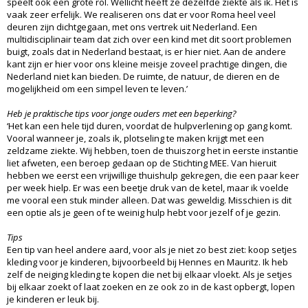
speelt ook een grote rol. Wellicht heeft ze dezelfde ziekte als ik. Het is
vaak zeer erfelijk. We realiseren ons dat er voor Roma heel veel
deuren zijn dichtgegaan, met ons vertrek uit Nederland. Een
multidisciplinair team dat zich over een kind met dit soort problemen
buigt, zoals dat in Nederland bestaat, is er hier niet. Aan de andere
kant zijn er hier voor ons kleine meisje zoveel prachtige dingen, die
Nederland niet kan bieden. De ruimte, de natuur, de dieren en de
mogelijkheid om een simpel leven te leven.’
Heb je praktische tips voor jonge ouders met een beperking?
‘Het kan een hele tijd duren, voordat de hulpverlening op gang komt.
Vooral wanneer je, zoals ik, plotseling te maken krijgt met een
zeldzame ziekte. Wij hebben, toen de thuiszorg het in eerste instantie
liet afweten, een beroep gedaan op de Stichting MEE. Van hieruit
hebben we eerst een vrijwillige thuishulp gekregen, die een paar keer
per week hielp. Er was een beetje druk van de ketel, maar ik voelde
me vooral een stuk minder alleen. Dat was geweldig. Misschien is dit
een optie als je geen of te weinig hulp hebt voor jezelf of je gezin.
Tips
Een tip van heel andere aard, voor als je niet zo best ziet: koop setjes
kleding voor je kinderen, bijvoorbeeld bij Hennes en Mauritz. Ik heb
zelf de neiging kleding te kopen die net bij elkaar vloekt. Als je setjes
bij elkaar zoekt of laat zoeken en ze ook zo in de kast opbergt, lopen
je kinderen er leuk bij.