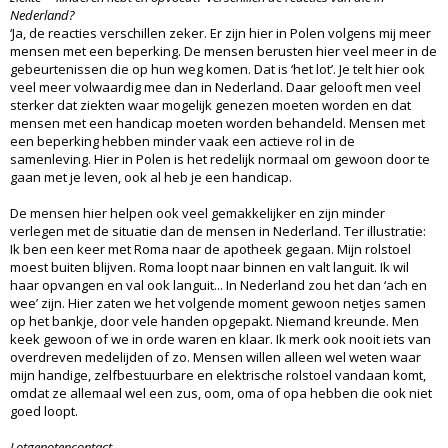
Nederland?
‘Ja, de reacties verschillen zeker. Er zijn hier in Polen volgens mij meer
mensen met een beperking. De mensen berusten hier veel meer in de
gebeurtenissen die op hun weg komen. Dat is ‘het lot’. Je telt hier ook
veel meer volwaardig mee dan in Nederland. Daar gelooft men veel
sterker dat ziekten waar mogelijk genezen moeten worden en dat
mensen met een handicap moeten worden behandeld. Mensen met
een beperking hebben minder vaak een actieve rol in de
samenleving. Hier in Polen is het redelijk normaal om gewoon door te
gaan met je leven, ook al heb je een handicap.
De mensen hier helpen ook veel gemakkelijker en zijn minder
verlegen met de situatie dan de mensen in Nederland. Ter illustratie:
Ik ben een keer met Roma naar de apotheek gegaan. Mijn rolstoel
moest buiten blijven. Roma loopt naar binnen en valt languit. Ik wil
haar opvangen en val ook languit... In Nederland zou het dan ‘ach en
wee’ zijn. Hier zaten we het volgende moment gewoon netjes samen
op het bankje, door vele handen opgepakt. Niemand kreunde. Men
keek gewoon of we in orde waren en klaar. Ik merk ook nooit iets van
overdreven medelijden of zo. Mensen willen alleen wel weten waar
mijn handige, zelfbestuurbare en elektrische rolstoel vandaan komt,
omdat ze allemaal wel een zus, oom, oma of opa hebben die ook niet
goed loopt.
Lotgenotencontact