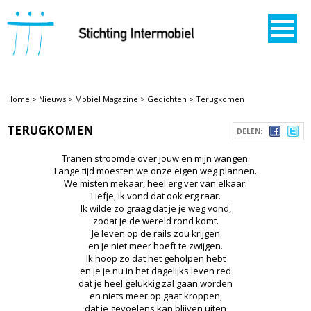
STICHTING INTERMOBIEL
Home
>
Nieuws
>
Mobiel Magazine
>
Gedichten
>
Terugkomen
TERUGKOMEN
DELEN:
Tranen stroomde over jouw en mijn wangen.
Lange tijd moesten we onze eigen weg plannen.
We misten mekaar, heel erg ver van elkaar.
Liefje, ik vond dat ook erg raar.
Ik wilde zo graag dat je je weg vond,
zodat je de wereld rond komt.
Je leven op de rails zou krijgen
en je niet meer hoeft te zwijgen.
Ik hoop zo dat het geholpen hebt
en je je nu in het dagelijks leven red
dat je heel gelukkig zal gaan worden
en niets meer op gaat kroppen,
dat je gevoelens kan blijven uiten