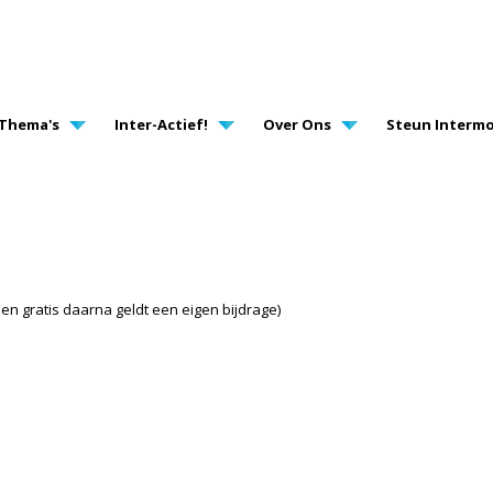
AVIGATION
Thema's
Inter-Actief!
Over Ons
Steun Intermo
en gratis daarna geldt een eigen bijdrage)