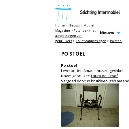
STICHTING INTERMOBIEL
Home
>
Nieuws
>
Mobiel
Magazine
>
Fotohoek met
MAIN PAGE N
Nieuws
aanpassingen van
gebruikers
>
Toilet aanpassingen
>
Po stoel
PO STOEL
Po stoel
Leverancier: Amant thuiszorgwinkel
Naam gebruiker:
Laura de Groof
Vergoed door: in bruikleen (zes maand