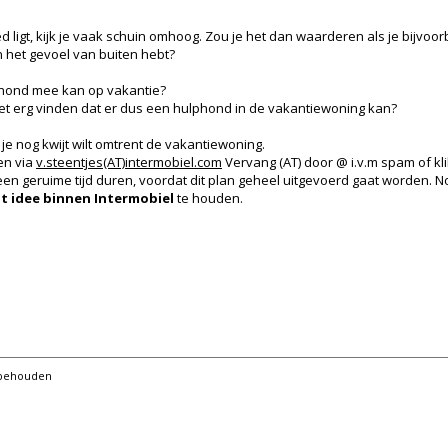
ed ligt, kijk je vaak schuin omhoog. Zou je het dan waarderen als je bijvoo
en het gevoel van buiten hebt?
phond mee kan op vakantie?
het erg vinden dat er dus een hulphond in de vakantiewoning kan?
e nog kwijt wilt omtrent de vakantiewoning.
en via
v.steentjes(AT)intermobiel.com
Vervang (AT) door @ i.v.m spam of kli
een geruime tijd duren, voordat dit plan geheel uitgevoerd gaat worden.
it idee binnen Intermobiel
te houden.
orbehouden