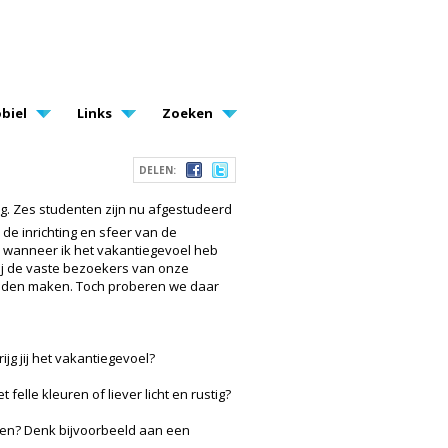
biel
Links
Zoeken
DELEN:
. Zes studenten zijn nu afgestudeerd
 de inrichting en sfeer van de
ij wanneer ik het vakantiegevoel heb
bij de vaste bezoekers van onze
evreden maken. Toch proberen we daar
g jij het vakantiegevoel?
felle kleuren of liever licht en rustig?
ken? Denk bijvoorbeeld aan een