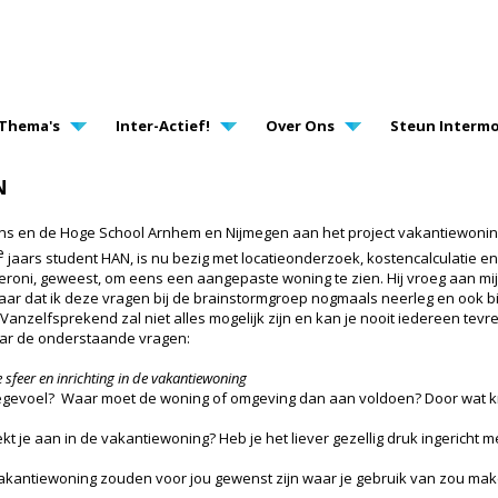
AVIGATION
Thema's
Inter-Actief!
Over Ons
Steun Intermo
N
ns en de Hoge School Arnhem en Nijmegen aan het project vakantiewoning
e
jaars student HAN, is nu bezig met locatieonderzoek, kostencalculatie en
, Veroni, geweest, om eens een aangepaste woning te zien. Hij vroeg aan m
ndaar dat ik deze vragen bij de brainstormgroep nogmaals neerleg en ook 
 Vanzelfsprekend zal niet alles mogelijk zijn en kan je nooit iedereen t
aar de onderstaande vragen:
feer en inrichting in de vakantiewoning
gevoel? Waar moet de woning of omgeving dan aan voldoen? Door wat krij
t je aan in de vakantiewoning? Heb je het liever gezellig druk ingericht met 
vakantiewoning zouden voor jou gewenst zijn waar je gebruik van zou ma