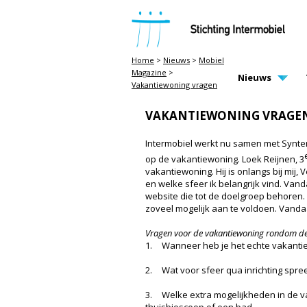
STICHTING INTERMOBIEL
Home
>
Nieuws
>
Mobiel
Magazine
>
MAIN PAGE N
Nieuws
Vakantiewoning vragen
VAKANTIEWONING VRAGE
Intermobiel werkt nu samen met Synte
op de vakantiewoning. Loek Reijnen, 3
vakantiewoning. Hij is onlangs bij mij
en welke sfeer ik belangrijk vind. Va
website die tot de doelgroep behoren.
zoveel mogelijk aan te voldoen. Vand
Vragen voor de vakantiewoning rondom de s
1.
Wanneer heb je het echte vakantie
2.
Wat voor sfeer qua inrichting spreek
3.
Welke extra mogelijkheden in de 