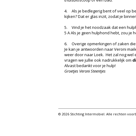
thuisbioscoop of een bad.
4.
Als je bedlegerig bent of veel op b
kijken? Dat er glas inzit, zodat je binn
5.
Vind je het noodzaak dat een hul
5 A Als je geen hulphond hebt, zou je 
6.
Overige opmerkingen of zaken die j
Je kan je antwoorden naar Veroni mail
weer door naar Loek. Het zal nog wel 
vragen we jullie ook nadrukkelijk om
d
Alvast bedankt voor je hulp!
Groetjes Veroni Steentjes
© 2026 Stichting Intermobiel. Alle rechten vo