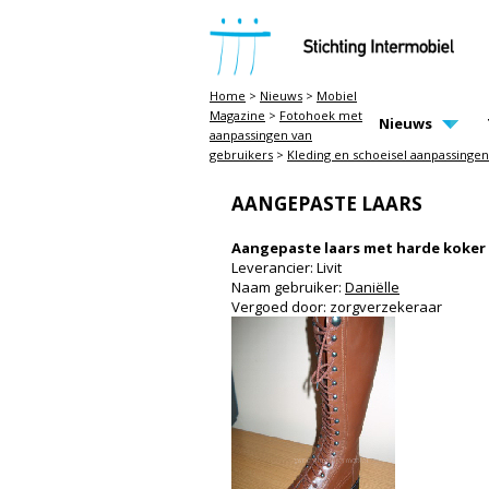
STICHTING INTERMOBIEL
Home
>
Nieuws
>
Mobiel
Magazine
>
Fotohoek met
MAIN PAGE N
Nieuws
aanpassingen van
gebruikers
>
Kleding en schoeisel aanpassingen
AANGEPASTE LAARS
Aangepaste laars met harde koker
Leverancier: Livit
Naam gebruiker:
Daniëlle
Vergoed door: zorgverzekeraar