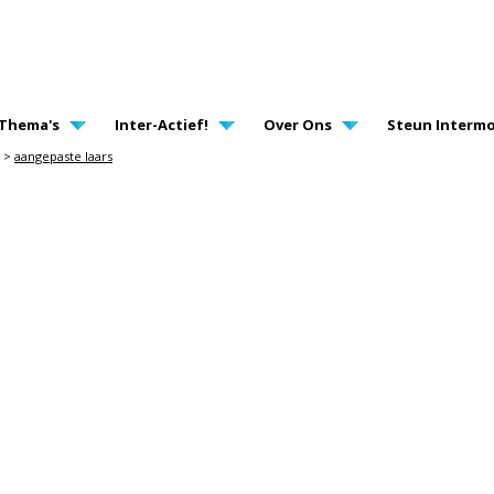
AVIGATION
Thema's
Inter-Actief!
Over Ons
Steun Intermo
>
aangepaste laars