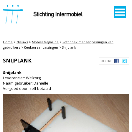
STICHTING INTERMOBIEL
Home
>
Nieuws
>
Mobiel Magazine
>
Fotohoek met aanpassingen van
gebruikers
>
Keuken aanpassingen
>
Snijplank
SNIJPLANK
DELEN:
Snijplank
Leverancier: Welzorg
Naam gebruiker:
Daniëlle
Vergoed door: zelf betaald