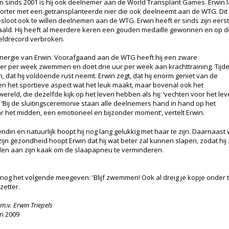
n sinds 2001 is hij ook deelnemer aan de World Transplant Games. Erwin 
sporter met een getransplanteerde nier die ook deelneemt aan de WTG. Dit
besloot ook te willen deelnemen aan de WTG. Erwin heeft er sinds zijn eers
ald. Hij heeft al meerdere keren een gouden medaille gewonnen en op d
eldrecord verbroken.
nergie van Erwin. Voorafgaand aan de WTG heeft hij een zware
 keer per week zwemmen en doet drie uur per week aan krachttraining. Tijd
 dat hij voldoende rust neemt. Erwin zegt, dat hij enorm geniet van de
en het sportieve aspect wat het leuk maakt, maar bovenal ook het
ereld, die dezelfde kijk op het leven hebben als hij: ‘vechten voor het le
’. ‘Bij de sluitingsceremonie staan alle deelnemers hand in hand op het
 het midden, een emotioneel en bijzonder moment’, vertelt Erwin.
endin en natuurlijk hoopt hij nog lang gelukkig met haar te zijn. Daarnaast
zijn gezondheid hoopt Erwin dat hij wat beter zal kunnen slapen, zodat hij
rden aan zijn kaak om de slaapapneu te verminderen.
llie nog het volgende meegeven: 'Blijf zwemmen! Ook al dreig je kopje onder
zetter.
m.v. Erwin Triepels
i 2009