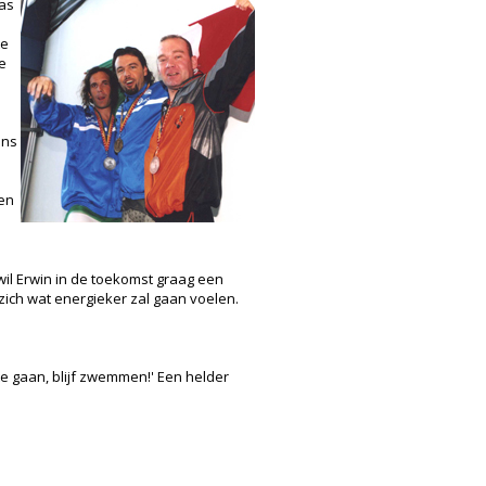
las
te
e
ens
ven
 wil Erwin in de toekomst graag een
 zich wat energieker zal gaan voelen.
 te gaan, blijf zwemmen!' Een helder