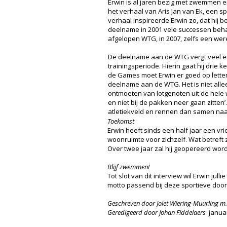
Erwin is al jaren bezig met zwemmen e
het verhaal van Aris Jan van Ek, een 
verhaal inspireerde Erwin zo, dat hij 
deelname in 2001 vele successen beha
afgelopen WTG, in 2007, zelfs een wer
De deelname aan de WTG vergt veel e
trainingsperiode. Hierin gaat hij drie
de Games moet Erwin er goed op letten,
deelname aan de WTG. Het is niet alle
ontmoeten van lotgenoten uit de hele w
en niet bij de pakken neer gaan zitten
atletiekveld en rennen dan samen naar
Toekomst
Erwin heeft sinds een half jaar een vri
woonruimte voor zichzelf. Wat betreft 
Over twee jaar zal hij geopereerd wo
Blijf zwemmen!
Tot slot van dit interview wil Erwin ju
motto passend bij deze sportieve door
Geschreven door Jolet Wiering-Muurling m.
Geredigeerd door Johan Fiddelaers
januar