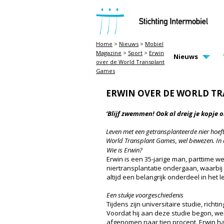
STICHTING INTERMOBIEL
Home
>
Nieuws
>
Mobiel
Magazine
>
Sport
>
Erwin
MAIN PAGE N
Nieuws
over de World Transplant
Games
ERWIN OVER DE WORLD T
‘Blijf zwemmen! Ook al dreig je kopje 
Leven met een getransplanteerde nier hoeft
World Transplant Games, wel bewezen. In 
Wie is Erwin?
Erwin is een 35-jarige man, parttime w
niertransplantatie ondergaan, waarbij
altijd een belangrijk onderdeel in het
Een stukje voorgeschiedenis
Tijdens zijn universitaire studie, richt
Voordat hij aan deze studie begon, werk
afgenomen naar tien procent. Erwin h