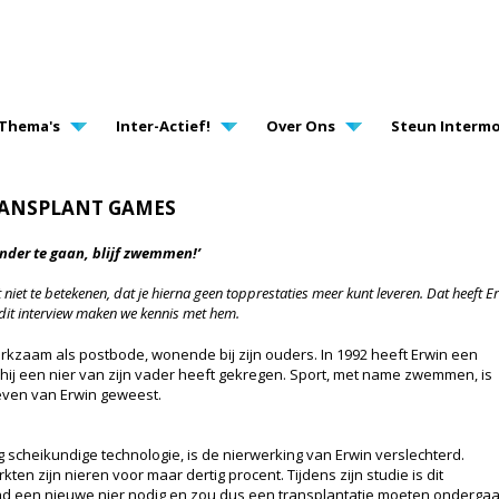
AVIGATION
Thema's
Inter-Actief!
Over Ons
Steun Intermo
RANSPLANT GAMES
onder te gaan, blijf zwemmen!’
 niet te betekenen, dat je hierna geen topprestaties meer kunt leveren. Dat heeft
dit interview maken we kennis met hem.
erkzaam als postbode, wonende bij zijn ouders. In 1992 heeft Erwin een
 hij een nier van zijn vader heeft gekregen. Sport, met name zwemmen, is
 leven van Erwin geweest.
ing scheikundige technologie, is de nierwerking van Erwin verslechterd.
ten zijn nieren voor maar dertig procent. Tijdens zijn studie is dit
ad een nieuwe nier nodig en zou dus een transplantatie moeten ondergaa