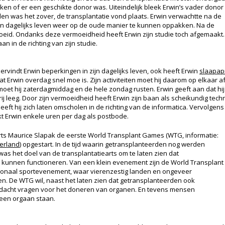
ken of er een geschikte donor was. Uiteindelijk bleek Erwin’s vader donor 
 was het zover, de transplantatie vond plaats. Erwin verwachtte na de
zijn dagelijks leven weer op de oude manier te kunnen oppakken. Na de
moeid. Ondanks deze vermoeidheid heeft Erwin zijn studie toch afgemaakt. 
an in de richting van zijn studie.
dervindt Erwin beperkingen in zijn dagelijks leven, ook heeft Erwin
slaapa
dat Erwin overdag snel moe is. Zijn activiteiten moet hij daarom op elkaar 
 hij zaterdagmiddag en de hele zondag rusten. Erwin geeft aan dat hij o
terij leeg. Door zijn vermoeidheid heeft Erwin zijn baan als scheikundig te
ft hij zich laten omscholen in de richting van de informatica. Vervolgens 
t Erwin enkele uren per dag als postbode.
earts Maurice Slapak de eerste World Transplant Games (WTG, informatie:
erland
) opgestart. In de tijd waarin getransplanteerden nog werden
s het doel van de transplantatiearts om te laten zien dat
d kunnen functioneren. Van een klein evenement zijn de World Transplant
tionaal sportevenement, waar vierenzestig landen en ongeveer
. De WTG wil, naast het laten zien dat getransplanteerden ook
ndacht vragen voor het doneren van organen. En tevens mensen
 een orgaan staan.