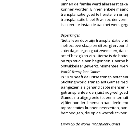
Binnen de familie werd allereerst geke
kunnen worden. Binnen enkele maanden
transplantatie goed te herstellen en 
transplantatie bleef Erwin echter ver
is in eerste instantie aan het werk gega
Beperkingen
Niet alleen door zijn transplantatie on
ineffectieve slaap en dit zorgt ervoor 
zaterdagmorgen gaat zwemmen, dan moet
actief bezig kan zijn. Hierna is de bat
na zijn studie aan begonnen. Daarna hee
ontwikkelaar gewerkt. Momenteel werk
World Transplant Games
In 1978 heeft de Britse transplantati
Stichting World Transplant Games Ned
aangezien als gehandicapte mensen, wa
getransplanteerden juist nog wel goe
Games nu uitgegroeid tot een interna
vijftienhonderd mensen aan deelnemen
topprestaties kunnen neerzetten, aa
bemoedigen, die op de wachtlijst voor
Erwin op de World Transplant Games