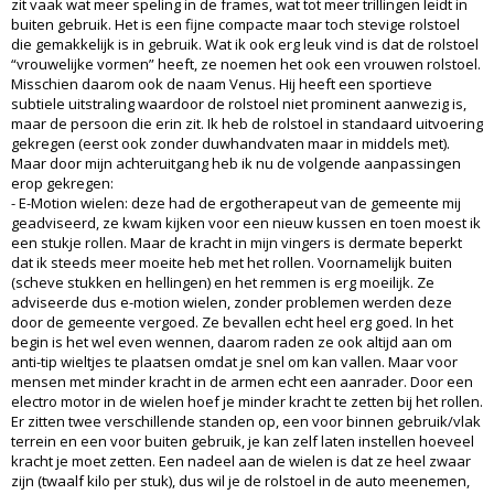
zit vaak wat meer speling in de frames, wat tot meer trillingen leidt in
buiten gebruik. Het is een fijne compacte maar toch stevige rolstoel
die gemakkelijk is in gebruik. Wat ik ook erg leuk vind is dat de rolstoel
“vrouwelijke vormen” heeft, ze noemen het ook een vrouwen rolstoel.
Misschien daarom ook de naam Venus. Hij heeft een sportieve
subtiele uitstraling waardoor de rolstoel niet prominent aanwezig is,
maar de persoon die erin zit. Ik heb de rolstoel in standaard uitvoering
gekregen (eerst ook zonder duwhandvaten maar in middels met).
Maar door mijn achteruitgang heb ik nu de volgende aanpassingen
erop gekregen:
- E-Motion wielen: deze had de ergotherapeut van de gemeente mij
geadviseerd, ze kwam kijken voor een nieuw kussen en toen moest ik
een stukje rollen. Maar de kracht in mijn vingers is dermate beperkt
dat ik steeds meer moeite heb met het rollen. Voornamelijk buiten
(scheve stukken en hellingen) en het remmen is erg moeilijk. Ze
adviseerde dus e-motion wielen, zonder problemen werden deze
door de gemeente vergoed. Ze bevallen echt heel erg goed. In het
begin is het wel even wennen, daarom raden ze ook altijd aan om
anti-tip wieltjes te plaatsen omdat je snel om kan vallen. Maar voor
mensen met minder kracht in de armen echt een aanrader. Door een
electro motor in de wielen hoef je minder kracht te zetten bij het rollen.
Er zitten twee verschillende standen op, een voor binnen gebruik/vlak
terrein en een voor buiten gebruik, je kan zelf laten instellen hoeveel
kracht je moet zetten. Een nadeel aan de wielen is dat ze heel zwaar
zijn (twaalf kilo per stuk), dus wil je de rolstoel in de auto meenemen,