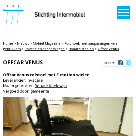
STICHTING INTERMOBIEL
Home
>
Nieuws
>
Mobiel Magazine
>
Fotohoek met aanpassingen van
gebruikers
>
Rolstoelen aanpassingen
>
Handrolstoelen
>
Offcar Venus
OFFCAR VENUS
DELEN:
Offcar Venus rolstoel met E-motion wielen
Leverancier: invacare
Naam gebruiker:
Renate Koelewijn
Vergoed door: gemeente