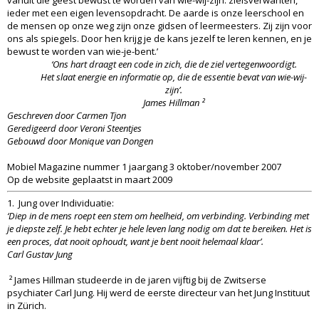
vanuit die geest bewust te worden van wie-wij-zijn: zielsverwanten,
ieder met een eigen levensopdracht. De aarde is onze leerschool en
de mensen op onze weg zijn onze gidsen of leermeesters. Zij zijn voor
ons als spiegels. Door hen krijg je de kans jezelf te leren kennen, en je
bewust te worden van wie-je-bent.’
‘Ons hart draagt een code in zich, die de ziel vertegenwoordigt.
Het slaat energie en informatie op, die de essentie bevat van wie-wij-
zijn’.
James Hillman ²
Geschreven door Carmen Tjon
Geredigeerd door Veroni Steentjes
Gebouwd door Monique van Dongen
Mobiel Magazine nummer 1 jaargang 3 oktober/november 2007
Op de website geplaatst in maart 2009
1. Jung over Individuatie:
‘Diep in de mens roept een stem om heelheid, om verbinding. Verbinding met
je diepste zelf. Je hebt echter je hele leven lang nodig om dat te bereiken. Het is
een proces, dat nooit ophoudt, want je bent nooit helemaal klaar’.
Carl Gustav Jung
² James Hillman studeerde in de jaren vijftig bij de Zwitserse
psychiater Carl Jung. Hij werd de eerste directeur van het Jung Instituut
in Zürich.