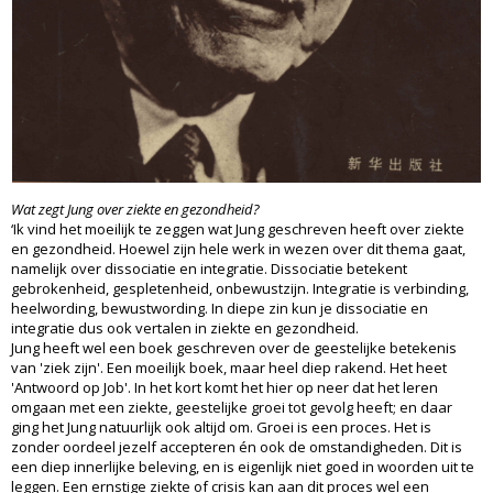
Wat zegt Jung over ziekte en gezondheid?
‘Ik vind het moeilijk te zeggen wat Jung geschreven heeft over ziekte
en gezondheid. Hoewel zijn hele werk in wezen over dit thema gaat,
namelijk over dissociatie en integratie. Dissociatie betekent
gebrokenheid, gespletenheid, onbewustzijn. Integratie is verbinding,
heelwording, bewustwording. In diepe zin kun je dissociatie en
integratie dus ook vertalen in ziekte en gezondheid.
Jung heeft wel een boek geschreven over de geestelijke betekenis
van 'ziek zijn'. Een moeilijk boek, maar heel diep rakend. Het heet
'Antwoord op Job'. In het kort komt het hier op neer dat het leren
omgaan met een ziekte, geestelijke groei tot gevolg heeft; en daar
ging het Jung natuurlijk ook altijd om. Groei is een proces. Het is
zonder oordeel jezelf accepteren én ook de omstandigheden. Dit is
een diep innerlijke beleving, en is eigenlijk niet goed in woorden uit te
leggen. Een ernstige ziekte of crisis kan aan dit proces wel een