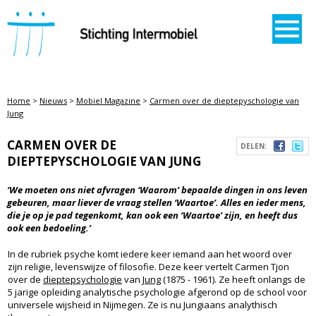
STICHTING INTERMOBIEL
Home
>
Nieuws
>
Mobiel Magazine
>
Carmen over de dieptepyschologie van
Jung
CARMEN OVER DE
DELEN:
DIEPTEPYSCHOLOGIE VAN JUNG
‘We moeten ons niet afvragen ‘Waarom’ bepaalde dingen in ons leven
gebeuren, maar liever de vraag stellen ‘Waartoe’. Alles en ieder mens,
die je op je pad tegenkomt, kan ook een ‘Waartoe’ zijn, en heeft dus
ook een bedoeling.’
In de rubriek psyche komt iedere keer iemand aan het woord over
zijn religie, levenswijze of filosofie. Deze keer vertelt Carmen Tjon
over de
dieptepsychologie
van
Jung
(1875 - 1961). Ze heeft onlangs de
5 jarige opleiding analytische psychologie afgerond op de school voor
universele wijsheid in Nijmegen. Ze is nu Jungiaans analythisch