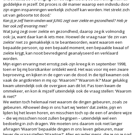
goddelijke in jezelf. Dit proces is dé manier waarop een individu door
zijn eigen inspanningen werkelijk zichzelf kan worden. Het strekt zich
uit van geboorte tot dood.’
Kan jij je zelf hierin vinden wat JUNG zegt over ziekte en gezondheid? Heb je
hier ook zelf ervaring mee?
Wat Jung zegt over ziekte en gezondheid, daarop zeg ik volmondig
ook: Ja, want daar kan ik iets mee. Hoewel de vraag naar ‘de zin van
ziekte’ niet zo gemakkelijk is te beantwoorden, want waarom een
bepaalde persoon, op een bepaald moment, een bepaalde kwaal of
ziekte krijgt, kan nooit bevredigend geanalyseerd en verklaard
worden.
Mijn eigen ervaring met ernstig ziek-zijn kreeg ik in september 1998,
toen er bij mij borstkanker ontdekt werd. Het was voor mij een zware
beproeving, en kijken in de ogen van de dood. In die tijd kwamen ook
vaak de angstkreten in mij op: ‘Waarom?’ ‘Waarom ik?’ Maar gelukkig
kwam uiteindelijk ook de overgave aan dit lot. Pas toen kwam de
ommekeer, en kon ik mijzelf uiteindelijk ook de vraag stellen: ‘Waarom
ik niet?’
We weten toch helemaal niet waarom de dingen gebeuren, zoals ze
gebeuren. Alhoewel diep in ons hart wij ‘weten’ dat ziekte, pijn en
lijden bij het leven horen, en misschien toch op de een of andere wijze
– die wij misschien nooit zullen begrijpen – uiteindelijk wel een
bedoeling in zich dragen. We moeten ons daarom ook niet langer
afvragen ‘Waarom’ bepaalde dingen in ons leven gebeuren, maar
liever de vraag stellen ‘Waartoe?’. Alles en ieder mens, die je op je pad