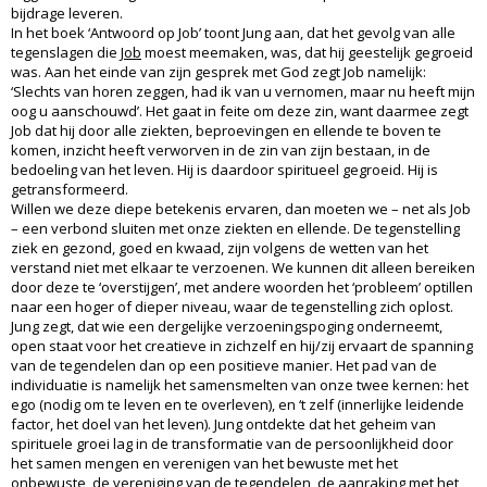
bijdrage leveren.
In het boek ‘Antwoord op Job’ toont Jung aan, dat het gevolg van alle
tegenslagen die
Job
moest meemaken, was, dat hij geestelijk gegroeid
was. Aan het einde van zijn gesprek met God zegt Job namelijk:
‘Slechts van horen zeggen, had ik van u vernomen, maar nu heeft mijn
oog u aanschouwd’. Het gaat in feite om deze zin, want daarmee zegt
Job dat hij door alle ziekten, beproevingen en ellende te boven te
komen, inzicht heeft verworven in de zin van zijn bestaan, in de
bedoeling van het leven. Hij is daardoor spiritueel gegroeid. Hij is
getransformeerd.
Willen we deze diepe betekenis ervaren, dan moeten we – net als Job
– een verbond sluiten met onze ziekten en ellende. De tegenstelling
ziek en gezond, goed en kwaad, zijn volgens de wetten van het
verstand niet met elkaar te verzoenen. We kunnen dit alleen bereiken
door deze te ‘overstijgen’, met andere woorden het ‘probleem’ optillen
naar een hoger of dieper niveau, waar de tegenstelling zich oplost.
Jung zegt, dat wie een dergelijke verzoeningspoging onderneemt,
open staat voor het creatieve in zichzelf en hij/zij ervaart de spanning
van de tegendelen dan op een positieve manier. Het pad van de
individuatie is namelijk het samensmelten van onze twee kernen: het
ego (nodig om te leven en te overleven), en ‘t zelf (innerlijke leidende
factor, het doel van het leven). Jung ontdekte dat het geheim van
spirituele groei lag in de transformatie van de persoonlijkheid door
het samen mengen en verenigen van het bewuste met het
onbewuste, de vereniging van de tegendelen, de aanraking met het