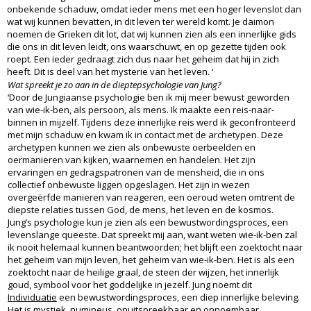
onbekende schaduw, omdat ieder mens met een hoger levenslot dan
wat wij kunnen bevatten, in dit leven ter wereld komt. Je daimon
noemen de Grieken dit lot, dat wij kunnen zien als een innerlijke gids
die ons in dit leven leidt, ons waarschuwt, en op gezette tijden ook
roept. Een ieder gedraagt zich dus naar het geheim dat hij in zich
heeft. Dit is deel van het mysterie van het leven. ‘
Wat spreekt je zo aan in de dieptepsychologie van Jung?
‘Door de Jungiaanse psychologie ben ik mij meer bewust geworden
van wie-ik-ben, als persoon, als mens. Ik maakte een reis-naar-
binnen in mijzelf. Tijdens deze innerlijke reis werd ik geconfronteerd
met mijn schaduw en kwam ik in contact met de archetypen. Deze
archetypen kunnen we zien als onbewuste oerbeelden en
oermanieren van kijken, waarnemen en handelen. Het zijn
ervaringen en gedragspatronen van de mensheid, die in ons
collectief onbewuste liggen opgeslagen. Het zijn in wezen
overgeërfde manieren van reageren, een oeroud weten omtrent de
diepste relaties tussen God, de mens, het leven en de kosmos.
Jung’s psychologie kun je zien als een bewustwordingsproces, een
levenslange queeste. Dat spreekt mij aan, want weten wie-ik-ben zal
ik nooit helemaal kunnen beantwoorden; het blijft een zoektocht naar
het geheim van mijn leven, het geheim van wie-ik-ben. Het is als een
zoektocht naar de heilige graal, de steen der wijzen, het innerlijk
goud, symbool voor het goddelijke in jezelf. Jung noemt dit
Individuatie
een bewustwordingsproces, een diep innerlijke beleving.
Het is mystiek, numineus, onuitspreekbaar en onnoembaar.