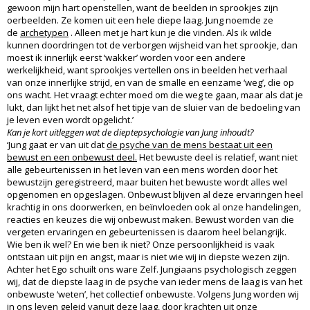
gewoon mijn hart openstellen, want de beelden in sprookjes zijn
oerbeelden. Ze komen uit een hele diepe laag. Jung noemde ze
de
archetypen
. Alleen met je hart kun je die vinden. Als ik wilde
kunnen doordringen tot de verborgen wijsheid van het sprookje, dan
moest ik innerlijk eerst ‘wakker’ worden voor een andere
werkelijkheid, want sprookjes vertellen ons in beelden het verhaal
van onze innerlijke strijd, en van de smalle en eenzame ‘weg’, die op
ons wacht. Het vraagt echter moed om die weg te gaan, maar als dat je
lukt, dan lijkt het net alsof het tipje van de sluier van de bedoeling van
je leven even wordt opgelicht.’
Kan je kort uitleggen wat de dieptepsychologie van Jung inhoudt?
‘Jung gaat er van uit dat
de psyche van de mens bestaat uit een
bewust en een onbewust deel.
Het bewuste deel is relatief, want niet
alle gebeurtenissen in het leven van een mens worden door het
bewustzijn geregistreerd, maar buiten het bewuste wordt alles wel
opgenomen en opgeslagen. Onbewust blijven al deze ervaringen heel
krachtig in ons doorwerken, en beïnvloeden ook al onze handelingen,
reacties en keuzes die wij onbewust maken. Bewust worden van die
vergeten ervaringen en gebeurtenissen is daarom heel belangrijk.
Wie ben ik wel? En wie ben ik niet? Onze persoonlijkheid is vaak
ontstaan uit pijn en angst, maar is niet wie wij in diepste wezen zijn.
Achter het Ego schuilt ons ware Zelf. Jungiaans psychologisch zeggen
wij, dat de diepste laag in de psyche van ieder mens de laag is van het
onbewuste ‘weten’, het collectief onbewuste. Volgens Jung worden wij
in ons leven geleid vanuit deze laag, door krachten uit onze