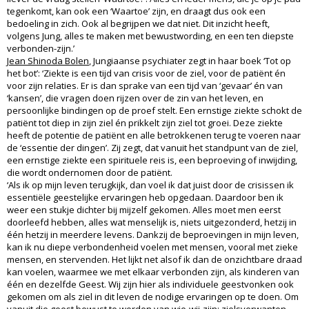
tegenkomt, kan ook een ‘Waartoe’ zijn, en draagt dus ook een
bedoeling in zich. Ook al begrijpen we dat niet. Dit inzicht heeft,
volgens Jung, alles te maken met bewustwording, en een ten diepste
verbonden-zijn.’
Jean Shinoda Bolen
, Jungiaanse psychiater zegt in haar boek ‘Tot op
het bot’: ‘Ziekte is een tijd van crisis voor de ziel, voor de patiënt én
voor zijn relaties. Er is dan sprake van een tijd van ‘gevaar’ én van
‘kansen’, die vragen doen rijzen over de zin van het leven, en
persoonlijke bindingen op de proef stelt. Een ernstige ziekte schokt de
patiënt tot diep in zijn ziel én prikkelt zijn ziel tot groei. Deze ziekte
heeft de potentie de patiënt en alle betrokkenen terug te voeren naar
de ‘essentie der dingen’. Zij zegt, dat vanuit het standpunt van de ziel,
een ernstige ziekte een spirituele reis is, een beproeving of inwijding,
die wordt ondernomen door de patiënt.
‘Als ik op mijn leven terugkijk, dan voel ik dat juist door de crisissen ik
essentiële geestelijke ervaringen heb opgedaan. Daardoor ben ik
weer een stukje dichter bij mijzelf gekomen. Alles moet men eerst
doorleefd hebben, alles wat menselijk is, niets uitgezonderd, hetzij in
één hetzij in meerdere levens. Dankzij de beproevingen in mijn leven,
kan ik nu diepe verbondenheid voelen met mensen, vooral met zieke
mensen, en stervenden. Het lijkt net alsof ik dan de onzichtbare draad
kan voelen, waarmee we met elkaar verbonden zijn, als kinderen van
één en dezelfde Geest. Wij zijn hier als individuele geestvonken ook
gekomen om als ziel in dit leven de nodige ervaringen op te doen. Om