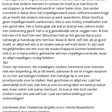
kom je met andere mensen in contact en hoef je je niet thuis te
verstoppen. Je leefwereld wordt er zeker beter door. Een ander
voordeel is dat je door het vrijwilligerswerk meer zelfvertrouwen krijgt
als je merkt dat andere mensen je werk waarderen. Maar mocht je
geen vrijwilligerswerk aankunnen, dan is een hobby ontwikkelen ook
een goed idee. Het is belangrijk dat wat je doet je een zekere mate
van voldoening geeft. Het is erg gemakkelijk om te zeggen van: ‘Ik kan
het niet of ik durf het niet’. Misschien heb je het gevoel dat je juist
vanwege je handicap iets niet kan. Maar ik denk zelf dat, als je goed
zoekt, er altijd wel iets is te vinden wat je wél kunt doen. Er zijn veel
mogelijkheden om iets voor de maatschappij te kunnen betekenen.
Ook is er in bijna iedere gemeente wel een vrijwilligerscentrale, waar
ze altijd vrijwilligers nodig hebben.’
Tips
‘Soms zijn mensen, die vrijwilligers zoeken, bevreesd over mensen
met een beperking. Als je dit merkt, adviseer ik om te vragen waarom
ze zo hun aarzelingen hebben. Een handige tip is om een
proefperiode voor te stellen. Niet geschoten is altijd mis. Lukt het
uiteindelijk toch niet, dan ben je een ervaring rijker en weet je wat je
wel, maar zeker ook wat je niet kunt. Zo kun je dan toch verder
zoeken naar iets wat wél kan. Laat een teleurstelling je niet
ontmoedigen!’
Geschreven door Chantal van Birgelen m.m.v. Herma Rouwenhorst
Geredigeerd door Veroni Steentjes