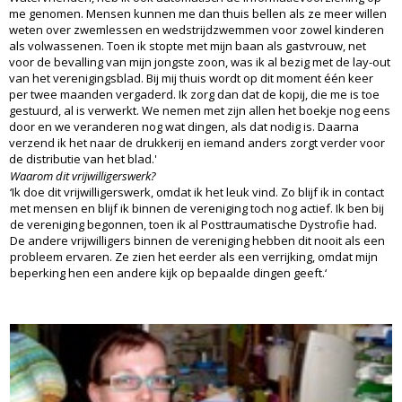
me genomen. Mensen kunnen me dan thuis bellen als ze meer willen
weten over zwemlessen en wedstrijdzwemmen voor zowel kinderen
als volwassenen. Toen ik stopte met mijn baan als gastvrouw, net
voor de bevalling van mijn jongste zoon, was ik al bezig met de lay-out
van het verenigingsblad. Bij mij thuis wordt op dit moment één keer
per twee maanden vergaderd. Ik zorg dan dat de kopij, die me is toe
gestuurd, al is verwerkt. We nemen met zijn allen het boekje nog eens
door en we veranderen nog wat dingen, als dat nodig is. Daarna
verzend ik het naar de drukkerij en iemand anders zorgt verder voor
de distributie van het blad.'
Waarom dit vrijwilligerswerk?
‘Ik doe dit vrijwilligerswerk, omdat ik het leuk vind. Zo blijf ik in contact
met mensen en blijf ik binnen de vereniging toch nog actief. Ik ben bij
de vereniging begonnen, toen ik al Posttraumatische Dystrofie had.
De andere vrijwilligers binnen de vereniging hebben dit nooit als een
probleem ervaren. Ze zien het eerder als een verrijking, omdat mijn
beperking hen een andere kijk op bepaalde dingen geeft.‘