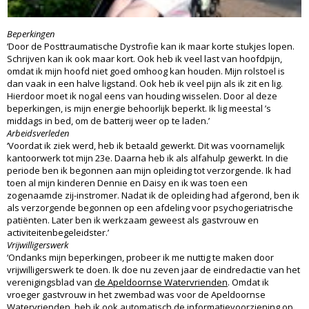
Beperkingen
‘Door de Posttraumatische Dystrofie kan ik maar korte stukjes lopen.
Schrijven kan ik ook maar kort. Ook heb ik veel last van hoofdpijn,
omdat ik mijn hoofd niet goed omhoog kan houden. Mijn rolstoel is
dan vaak in een halve ligstand. Ook heb ik veel pijn als ik zit en lig.
Hierdoor moet ik nogal eens van houding wisselen. Door al deze
beperkingen, is mijn energie behoorlijk beperkt. Ik lig meestal ’s
middags in bed, om de batterij weer op te laden.’
Arbeidsverleden
‘Voordat ik ziek werd, heb ik betaald gewerkt. Dit was voornamelijk
kantoorwerk tot mijn 23e. Daarna heb ik als alfahulp gewerkt. In die
periode ben ik begonnen aan mijn opleiding tot verzorgende. Ik had
toen al mijn kinderen Dennie en Daisy en ik was toen een
zogenaamde zij-instromer. Nadat ik de opleiding had afgerond, ben ik
als verzorgende begonnen op een afdeling voor psychogeriatrische
patiënten. Later ben ik werkzaam geweest als gastvrouw en
activiteitenbegeleidster.’
Vrijwilligerswerk
‘Ondanks mijn beperkingen, probeer ik me nuttig te maken door
vrijwilligerswerk te doen. Ik doe nu zeven jaar de eindredactie van het
verenigingsblad van
de Apeldoornse Watervrienden
. Omdat ik
vroeger gastvrouw in het zwembad was voor de Apeldoornse
Watervrienden, heb ik ook automatisch de informatievoorziening op