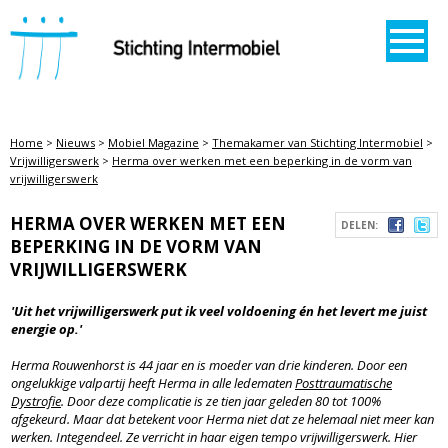
STICHTING INTERMOBIEL
Home
>
Nieuws
>
Mobiel Magazine
>
Themakamer van Stichting Intermobiel
>
Vrijwilligerswerk
>
Herma over werken met een beperking in de vorm van
vrijwilligerswerk
HERMA OVER WERKEN MET EEN
DELEN:
BEPERKING IN DE VORM VAN
VRIJWILLIGERSWERK
'Uit het vrijwilligerswerk put ik veel voldoening én het levert me juist
energie op.'
Herma Rouwenhorst is 44 jaar en is moeder van drie kinderen. Door een
ongelukkige valpartij heeft Herma in alle ledematen
Posttraumatische
Dystrofie
. Door deze complicatie is ze tien jaar geleden 80 tot 100%
afgekeurd. Maar dat betekent voor Herma niet dat ze helemaal niet meer kan
werken. Integendeel. Ze verricht in haar eigen tempo vrijwilligerswerk. Hier