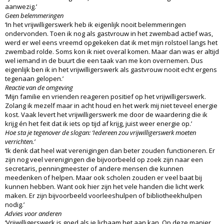
aanwezig.’
Geen belemmeringen
‘In het vrijwilligerswerk heb ik eigenlijk nooit belemmeringen
ondervonden. Toen ik nog als gastvrouw in het zwembad actief was,
werd er wel eens vreemd opgekeken dat ik met mijn rolstoel langs het
zwembad rolde. Soms kon ik niet overal komen. Maar dan was er altijd
wel iemand in de buurt die een taak van me kon overnemen. Dus
eigenlijk ben ik in het vrijwilligerswerk als gastvrouw nooit echt ergens
tegenaan gelopen.’
Reactie van de omgeving
‘Mijn familie en vrienden reageren positief op het vrijwilligerswerk.
Zolang ik mezelf maar in acht houd en het werk mij niet teveel energie
kost. Vaak levert het vrijwilligerswerk me door de waardering die ik
krijg én het feit dat ik iets op tijd af krijg, juist weer energie op.’
Hoe sta je tegenover de slogan: ‘Iedereen zou vrijwilligerswerk moeten
verrichten.’
‘Ik denk dat heel wat verenigingen dan beter zouden functioneren. Er
zijn nog veel verenigingen die bijvoorbeeld op zoek zijn naar een
secretaris, penningmeester of andere mensen die kunnen
meedenken of helpen. Maar ook scholen zouden er veel baat bij
kunnen hebben. Want ook hier zijn het vele handen die licht werk
maken. Er zijn bijvoorbeeld voorleeshulpen of bibliotheekhulpen
nodig.’
Advies voor anderen
‘Vrijwilligerswerk is goed als je lichaam het aan kan. Op deze manier