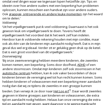
omdat veel dingen waar we tegenaan lopen hetzelfde zijn. Tips en
ideeën over hoe andere ouders met een beperking hun problemen
oplossen, kunnen misschien een handvat zijn voor andere ouders.
Ook
grappige, ontroerende en andere leuke momenten
zijn het waard
om te delen.’
Voldoening
‘Uit het vrijwilligerswerk put ik veel voldoening. Daarnaast is het ook
gewoon leuk om vrijwilligerswerk te doen. Tevens heeft dit
v
rijwilligerswerk het voordeel dat ik het werk zelf kan indelen.
Hierdoor kan ik voldoende rekening houden met mijn conditie, maar
ook als één van de kinderen mijn aandacht nodig heeft. Dat is in mijn
geval dus wel erg ideaal. Verder zit er gelukkig geen druk op de ketel.
Dat is een groot voordeel van dit vrijwilligerswerk.’
Doorverwijzing
‘Bij onze zwemvereniging hebben meerdere kinderen, die zwemles
komen nemen, een beperking. Soms door doofheid,
ADHD
of een
andere stoornissen. Omdat mijn kinderen zelf ook stoornissen in het
autistische centrum
hebben, kan ik ook vaker beoordelen of deze
kinderen binnen de vereniging wel tot hun recht kunnen komen. Soms
hebben kinderen of volwassenen met een beperking meer aandacht
nodig dan dat wij ze tijdens de zwemles in een groepje kunnen
1
bieden. Dan verwijs ik ze door naar
Het Loo erf
. Daar wordt zwemles
gegeven in kleine groepjes aan kinderen en volwassenen, die extra
tijd en aandacht nodig hebben. Helaas kan onze vereniging die extra
tijd en aandacht niet geven, want daarvoor is te weinig mankracht