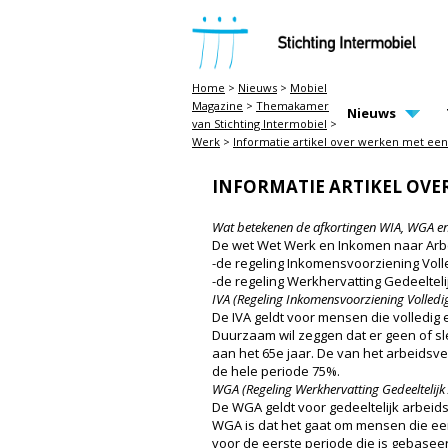
STICHTING INTERMOBIEL
Home
>
Nieuws
>
Mobiel
Magazine
>
Themakamer
MAIN PAGE N
Nieuws
van Stichting Intermobiel
>
Werk
>
Informatie artikel over werken met ee
INFORMATIE ARTIKEL OVE
Wat betekenen de afkortingen WIA, WGA en
De wet Wet Werk en Inkomen naar Arbe
-de regeling Inkomensvoorziening Voll
-de regeling Werkhervatting Gedeeltel
IVA (Regeling Inkomensvoorziening Volledi
De IVA geldt voor mensen die volledig 
Duurzaam wil zeggen dat er geen of sle
aan het 65e jaar. De van het arbeidsve
de hele periode 75%.
WGA (Regeling Werkhervatting Gedeeltelijk
De WGA geldt voor gedeeltelijk arbeid
WGA is dat het gaat om mensen die een
voor de eerste periode die is gebasee