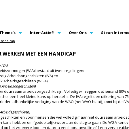
AVIGATION
Thema's
Inter-Actief!
Over Ons
Steun Intermo
n handicap
R WERKEN MET EEN HANDICAP
 IVA?
idsvermogen (WIA) bestaat uit twee regelingen:
edig Arbeidsongeschikten (IVA) en
ijk Arbeidsgeschikten (WGA).
g Arbeidsongeschikten)
en duurzaam arbeidsongeschikt zijn. Volledig wil zeggen dat iemand 80% o
chts een heel kleine kans op herstel is. De IVA regelt een uitkering van 
rleden afhankelijke verlaging van de WAO (het WAO-hiaat), komt bij de IVA n
 Arbeidsgeschikten)
sgeschikten en voor mensen die wel volledig maar niet duurzaam arbeidso
 kans hebben om (gedeeltelijk) weer aan de slag te gaan. De WGA kent ve
rd op het vroegere loon en daarna een loonaanvulling òf een vervolguitke