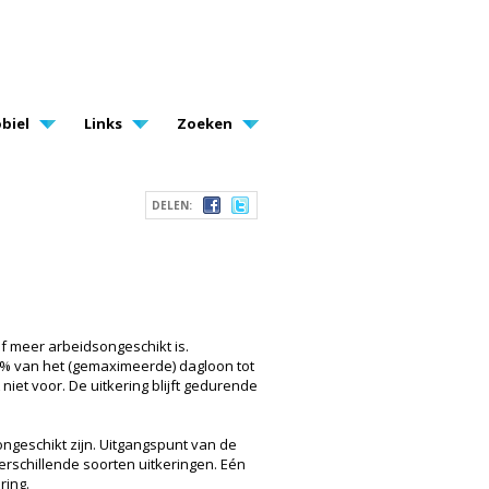
biel
Links
Zoeken
DELEN:
f meer arbeidsongeschikt is.
75% van het (gemaximeerde) dagloon tot
iet voor. De uitkering blijft gedurende
ngeschikt zijn. Uitgangspunt van de
rschillende soorten uitkeringen. Eén
ring.