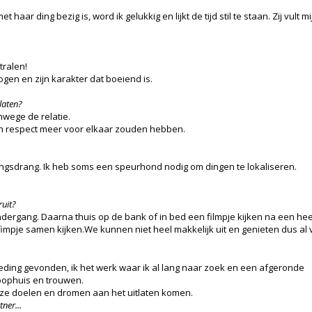
et haar ding bezig is, word ik gelukkig en lijkt de tijd stil te staan. Zij vul
tralen!
 ogen en zijn karakter dat boeiend is.
laten?
nwege de relatie.
een respect meer voor elkaar zouden hebben.
gsdrang. Ik heb soms een speurhond nodig om dingen te lokaliseren.
ruit?
ergang. Daarna thuis op de bank of in bed een filmpje kijken na een heerl
impje samen kijken.We kunnen niet heel makkelijk uit en genieten dus al
eding gevonden, ik het werk waar ik al lang naar zoek en een afgeronde
oophuis en trouwen.
nze doelen en dromen aan het uitlaten komen.
ner...