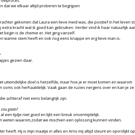
groeiproces.
 dat we elkaar altijd proberen te begrijpen
rachter gekomen dat Laura een lieve meid was, die positief in het leven st
 extra kracht wat ik goed kan gebruiken. Verder vind ik haar natuurlijk aa
t begin is de chemie er. Het ging vanzelf.
 een warme stem heeft en ook nog eens knappe en erg lieve man is.
?
aapjes gezien daar.
t uiteindelijke doel is hetzelfde, maar hoe je er moet komen en waarom
soms ook herhaaldelijk. Vaak gaan de ruzies nergens over en kan je ze
die achteraf niet eens belangrijk zijn.
d zou gaan?
al een tijdje niet goed en lijkt een breuk onvermijdelijk.
willen weten waarom,zodat we mischien een oplossing kunnen vinden.
heeft. Hij is mijn maatje in alles en Arno mij altijd steunt en opvrolijkt o