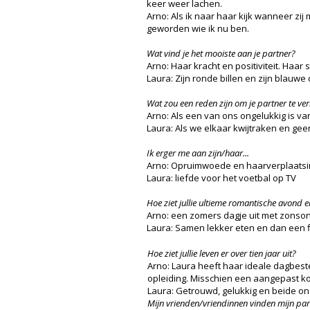
keer weer lachen.
Arno: Als ik naar haar kijk wanneer zij m
geworden wie ik nu ben.
Wat vind je het mooiste aan je partner?
Arno: Haar kracht en positiviteit. Haar s
Laura: Zijn ronde billen en zijn blauwe
Wat zou een reden zijn om je partner te ver
Arno: Als een van ons ongelukkig is va
Laura: Als we elkaar kwijtraken en g
Ik erger me aan zijn/haar...
Arno: Opruimwoede en haarverplaatsin
Laura: liefde voor het voetbal op TV
Hoe ziet jullie ultieme romantische avond e
Arno: een zomers dagje uit met zonsond
Laura: Samen lekker eten en dan een f
Hoe ziet jullie leven er over tien jaar uit?
Arno: Laura heeft haar ideale dagbest
opleiding. Misschien een aangepast k
Laura: Getrouwd, gelukkig en beide o
Mijn vrienden/vriendinnen vinden mijn part