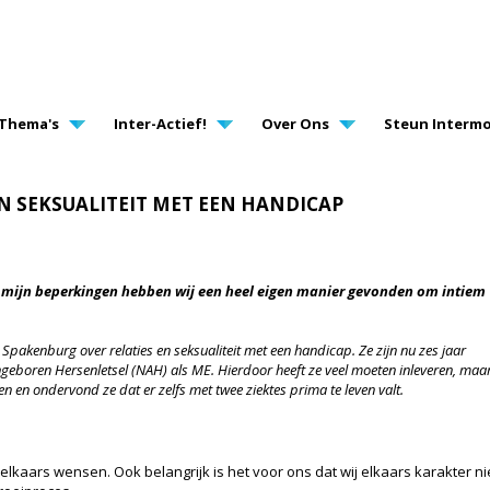
AVIGATION
Thema's
Inter-Actief!
Over Ons
Steun Intermo
 EN SEKSUALITEIT MET EEN HANDICAP
s mijn beperkingen hebben wij een heel eigen manier gevonden om intiem
uit Spakenburg over relaties en seksualiteit met een handicap. Ze zijn nu zes jaar
ngeboren Hersenletsel (NAH) als ME. Hierdoor heeft ze veel moeten inleveren, maa
en en ondervond ze dat er zelfs met twee ziektes prima te leven valt.
lkaars wensen. Ook belangrijk is het voor ons dat wij elkaars karakter ni