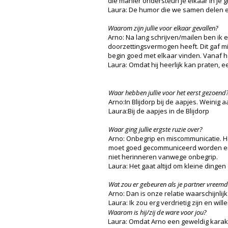
die manier ondersteun je elkaar in je 
Laura: De humor die we samen delen en
Waarom zijn jullie voor elkaar gevallen?
Arno: Na lang schrijven/mailen ben ik e
doorzettingsvermogen heeft. Dit gaf mij
begin goed met elkaar vinden. Vanaf he
Laura: Omdat hij heerlijk kan praten,
Waar hebben jullie voor het eerst gezoend
Arno:In Blijdorp bij de aapjes. Weinig 
Laura:Bij de aapjes in de Blijdorp
Waar ging jullie ergste ruzie over?
Arno: Onbegrip en miscommunicatie. He
moet goed gecommuniceerd worden en 
niet herinneren vanwege onbegrip.
Laura: Het gaat altijd om kleine dingen 
Wat zou er gebeuren als je partner vreem
Arno: Dan is onze relatie waarschijnlijk 
Laura: Ik zou erg verdrietig zijn en 
Waarom is hij/zij de ware voor jou?
Laura: Omdat Arno een geweldig karakter 