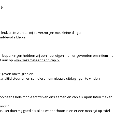
j.
 leuk uit te zien en mij te verzorgen met kleine dingen.
iefdevolle blikken
n beperkingen hebben wij een heel eigen manier gevonden om intiem met el
ht aan op
www.seksmeteenhandicap.nl
.
e geven om te groeien.
r altijd steunen en stimuleren om nieuwe uitdagingen te vinden.
 ooit eens hele mooie foto’s van ons samen en van elk apart laten maken
aarvan?
n. Het doet mij goed als alles weer schoon is en er een maaltijd op tafel