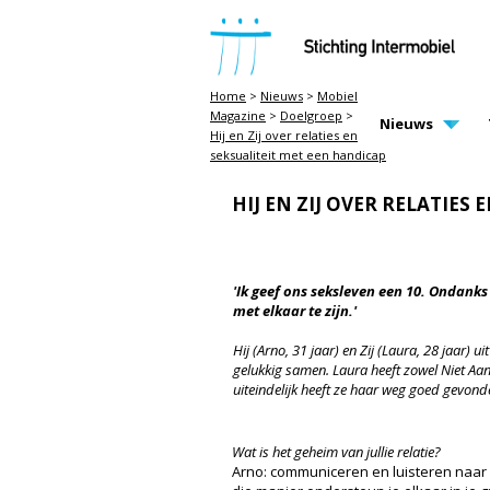
STICHTING INTERMOBIEL
Home
>
Nieuws
>
Mobiel
Magazine
>
Doelgroep
>
MAIN PAGE N
Nieuws
Hij en Zij over relaties en
seksualiteit met een handicap
HIJ EN ZIJ OVER RELATIES
'Ik geef ons seksleven een 10. Ondank
met elkaar te zijn.'
Hij (Arno, 31 jaar) en Zij (Laura, 28 jaar) 
gelukkig samen. Laura heeft zowel Niet Aa
uiteindelijk heeft ze haar weg goed gevond
Wat is het geheim van jullie relatie?
Arno: communiceren en luisteren naar e