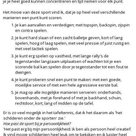
je je heel goed kunnen concentreren en tijd nemen voor elk punt.
Het mooie van deze sport vind ik, dat je op heel veel verschillende
manieren een punt kunt scoren.
Je kan aanvallen en verdedigen; met topspin, backspin, zijspin
en contra spelen.
Je kunt hard slaan of een zacht balletje geven, kort of lang
spelen, hoog of laag spelen, met veel pressie of juist rustig en
met veel tactiek spelen.
Je kunt erg spelen op vastheid, met lange rally's de
tegenstander langzaam uitplaatsen of wachten tot je een
scorende bal kan spelen door je tegenstander tot een fout te
dwingen.
Je kunt proberen snel een punt te maken: met een goede,
moeilijke service of met een hele agressieve eerste bal.
Je mag op alle mogelijke manieren serveren: onderhands,
bovenhands, met je forehand of met je backhand, schuin,
rechtdoor, kort, lang of midden op de tafel.
Er is zo veel mogelijk in het tafeltennis, dat ik het daarom als 'het
schilderen onder de sporten' zie.'
Hoe past de sport bij je persoonlijkheid?
'Het past erg bij mijn persoonlijkheid: ik ben als persoon heel creatief.
Ik vind mooie schilderijen heel leuk om te bekijken en ik luister heel