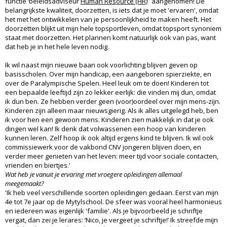
functie ‘beleidsadviseur
Human Resource (HR)
’ aangenomen! De
belangrijkste kwaliteit, doorzetten, is iets dat je moet 'ervaren', omdat
het met het ontwikkelen van je persoonlijkheid te maken heeft. Het
doorzetten blijkt uit mijn hele topsportleven, omdat topsport synoniem
staat met doorzetten. Het plannen komt natuurlijk ook van pas, want
dat heb je in het hele leven nodig.
Ik wil naast mijn nieuwe baan ook voorlichting blijven geven op
basisscholen. Over mijn handicap, een aangeboren spierziekte, en
over de Paralympische Spelen. Heel leuk om te doen! Kinderen tot
een bepaalde leeftijd zijn zo lekker eerlijk: die vinden mij dun, omdat
ik dun ben. Ze hebben verder geen (voor)oordeel over mijn mens-zijn.
Kinderen zijn alleen maar nieuwsgierig. Als ik alles uitgelegd heb, ben
ik voor hen een gewoon mens. Kinderen zien makkelijk in dat je ook
dingen wel kan! Ik denk dat volwassenen een hoop van kinderen
kunnen leren. Zelf hoop ik ook altijd ergens kind te blijven. Ik wil ook
commissiewerk voor de vakbond CNV jongeren blijven doen, en
verder meer genieten van het leven: meer tijd voor sociale contacten,
vrienden en biertjes.'
Wat heb je vanuit je ervaring met vroegere opleidingen allemaal
meegemaakt?
'Ik heb veel verschillende soorten opleidingen gedaan. Eerst van mijn
4e tot 7e jaar op de Mytylschool. De sfeer was vooral heel harmonieus
en iedereen was eigenlijk 'familie'. Als je bijvoorbeeld je schriftje
vergat, dan zei je lerares: ‘Nico, je vergeet je schriftje!’ Ik streefde mijn