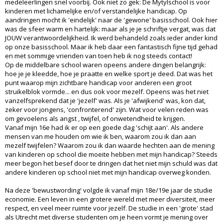
medeleerlingen snel voorbij. Ook niet zo gek: De Mytylschool is voor
kinderen met lichamelijke en/of verstandelijke handicap. Op
aandringen mocht ik 'eindelijk' naar de 'gewone' basisschool. Ook hier
was de sfeer warm en hartelijk: maar als je je schriftje vergat, was dat
JOUW verantwoordelijkheid. Ik werd behandeld zoals ieder ander kind
op onze basisschool. Maar ik heb daar een fantastisch fijne tijd gehad
en met sommige vrienden van toen heb ik nog steeds contact!
Op de middelbare school waren opeens andere dingen belangrijk:
hoe je je kleedde, hoe je praatte en welke sport je deed. Dat was het
punt waarop mijn zichtbare handicap voor anderen een groot
struikelblok vormde... en dus ook voor mezelf. Opeens was het niet
vanzelfsprekend dat je 'jezelf' was. Als je 'afwijkend' was, kon dat,
zeker voor jongens, 'confronterend' zijn. Wat voor velen reden was
om gevoelens als angst , twijfel, of onwetendheid te krijgen.
Vanaf mijn 16e had ik er op een goede dag 'schijt aan'. Als andere
mensen van me houden om wie ik ben, waarom zou ik dan aan
mezelf twijfelen? Waarom zou ik dan waarde hechten aan de mening
van kinderen op school die moeite hebben met mijn handicap? Steeds
meer begon het besef door te dringen dat het niet mijn schuld was dat
andere kinderen op school niet met mijn handicap overweg konden.
Na deze 'bewustwording' volgde ik vanaf mijn 18e/19e jaar de studie
economie. Een leven in een grotere wereld met meer diversiteit, meer
respect, en veel meer ruimte voor jezelf. De studie in een 'grote' stad
als Utrecht met diverse studenten om je heen vormt je mening over