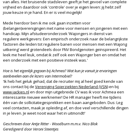
van alles. Het bruisende stadsleven geeft je het gevoel van complete
vrijheid en daardoor ook 'controle' over je eigen leven: jij hebt zelf
jouw keuze in je hand. En er is veel mogelijk!
Mede hierdoor ben ik me ook gaan inzetten voor
(belangen)verenigingen met name voor mensen en jongeren met een
handicap. Mijn afstudeeronderzoek ‘Wajongers in dienst van
reguliere werkgevers: Een empirisch onderzoek naar de belangrijkste
factoren die leiden tot reguliere banen voor mensen met een Wajong
uitkering’ werd grotendeels door FNV Bondgenoten geïnspireerd. Het
leek me heel leuk, omdat ik zelf ook een Wajonger ben en omdat het
een onderzoek met een positieve insteek was.'
Hoe is het eigenlijk gegaan bij Achmea?
Wat kun je vanuit je ervaringen
aanbevelen aan de lezers van Intermobiel?
'Ik heb het geluk gehad, dat de recruiter mij al heel goed kende van
ons contact bij de
Vereniging Spierziekten Nederland (VSN)
en bij
www.jackies.nl
en door mijn uitgebreide CV was ik voor Achmea een
interessante nieuwe werknemer! De HR manager heeft me tijdens
één van de sollicitatiegesprekken een baan aangeboden. Dus: Leg
veel contacten, maak je opleiding af, en doe veel verschillende dingen
in je leven. Je weet nooit waar het in uitmondt!'
Geschreven door Antje Ritter - Woodburn m.m.v. Nico Blok
Geredigeerd door Veroni Steentjes