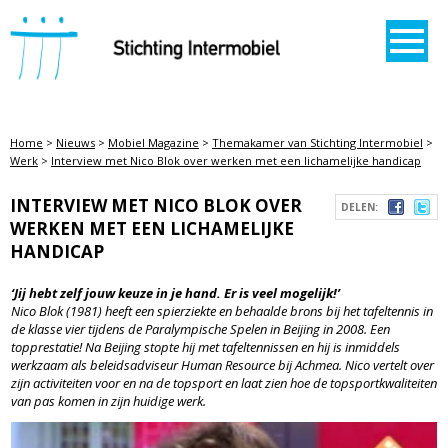
STICHTING INTERMOBIEL
Home
>
Nieuws
>
Mobiel Magazine
>
Themakamer van Stichting Intermobiel
>
Werk
>
Interview met Nico Blok over werken met een lichamelijke handicap
INTERVIEW MET NICO BLOK OVER
DELEN:
WERKEN MET EEN LICHAMELIJKE
HANDICAP
‘Jij hebt zelf jouw keuze in je hand. Er is veel mogelijk!’
Nico Blok (1981) heeft een spierziekte en behaalde brons bij het tafeltennis in
de klasse vier tijdens de Paralympische Spelen in Beijing in 2008. Een
topprestatie! Na Beijing stopte hij met tafeltennissen en hij is inmiddels
werkzaam als beleidsadviseur Human Resource bij Achmea. Nico vertelt over
zijn activiteiten voor en na de topsport en laat zien hoe de topsportkwaliteiten
van pas komen in zijn huidige werk.