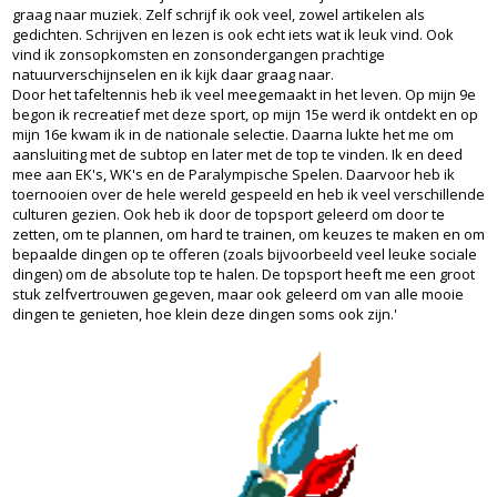
graag naar muziek. Zelf schrijf ik ook veel, zowel artikelen als
gedichten. Schrijven en lezen is ook echt iets wat ik leuk vind. Ook
vind ik zonsopkomsten en zonsondergangen prachtige
natuurverschijnselen en ik kijk daar graag naar.
Door het tafeltennis heb ik veel meegemaakt in het leven. Op mijn 9e
begon ik recreatief met deze sport, op mijn 15e werd ik ontdekt en op
mijn 16e kwam ik in de nationale selectie. Daarna lukte het me om
aansluiting met de subtop en later met de top te vinden. Ik en deed
mee aan EK's, WK's en de Paralympische Spelen. Daarvoor heb ik
toernooien over de hele wereld gespeeld en heb ik veel verschillende
culturen gezien. Ook heb ik door de topsport geleerd om door te
zetten, om te plannen, om hard te trainen, om keuzes te maken en om
bepaalde dingen op te offeren (zoals bijvoorbeeld veel leuke sociale
dingen) om de absolute top te halen. De topsport heeft me een groot
stuk zelfvertrouwen gegeven, maar ook geleerd om van alle mooie
dingen te genieten, hoe klein deze dingen soms ook zijn.'