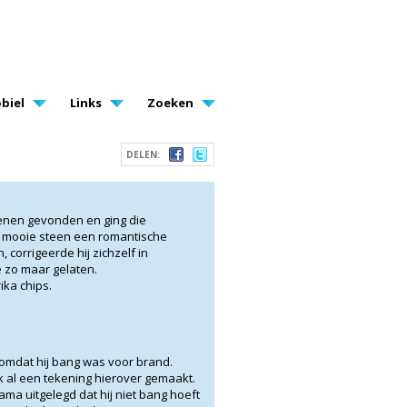
biel
Links
Zoeken
DELEN:
tenen gevonden en ging die
n mooie steen een romantische
 corrigeerde hij zichzelf in
 zo maar gelaten.
ika chips.
 omdat hij bang was voor brand.
 al een tekening hierover gemaakt.
ma uitgelegd dat hij niet bang hoeft