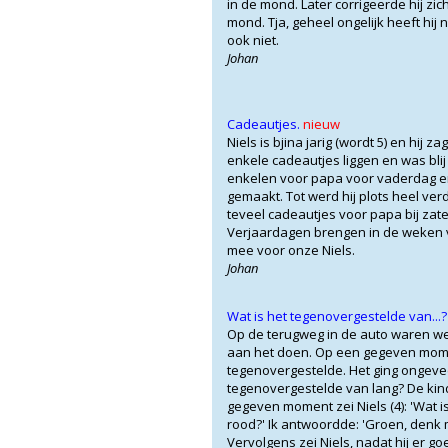
in de mond. Later corrigeerde hij zich
mond. Tja, geheel ongelijk heeft hij n
ook niet.
Johan
Cadeautjes.
nieuw
Niels is bjina jarig (wordt 5) en hij z
enkele cadeautjes liggen en was blij 
enkelen voor papa voor vaderdag er
gemaakt. Tot werd hij plots heel verd
teveel cadeautjes voor papa bij zate
Verjaardagen brengen in de weken v
mee voor onze Niels.
Johan
Wat is het tegenovergestelde van...?
Op de terugweg in de auto waren we
aan het doen. Op een gegeven mom
tegenovergestelde. Het ging ongeveer
tegenovergestelde van lang? De kin
gegeven moment zei Niels (4): 'Wat 
rood?' Ik antwoordde: 'Groen, denk 
Vervolgens zei Niels, nadat hij er go