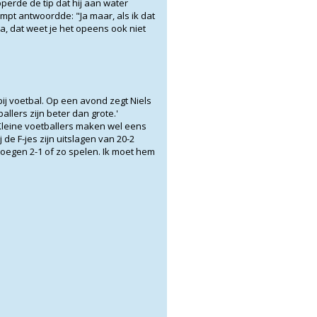
perde de tip dat hij aan water
pt antwoordde: "Ja maar, als ik dat
a, dat weet je het opeens ook niet
t bij voetbal. Op een avond zegt Niels
allers zijn beter dan grote.'
 'Kleine voetballers maken wel eens
j de F-jes zijn uitslagen van 20-2
loegen 2-1 of zo spelen. Ik moet hem