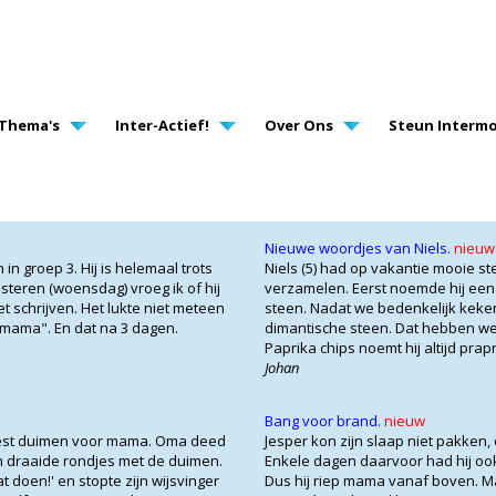
AVIGATION
Thema's
Inter-Actief!
Over Ons
Steun Intermo
Nieuwe woordjes van Niels.
nieuw
n groep 3. Hij is helemaal trots
Niels (5) had op vakantie mooie s
isteren (woensdag) vroeg ik of hij
verzamelen. Eerst noemde hij ee
t schrijven. Het lukte niet meteen
steen. Nadat we bedenkelijk keken,
t mama". En dat na 3 dagen.
dimantische steen. Dat hebben we
Paprika chips noemt hij altijd prapr
Johan
Bang voor brand.
nieuw
oest duimen voor mama. Oma deed
Jesper kon zijn slaap niet pakken,
 draaide rondjes met de duimen.
Enkele dagen daarvoor had hij ook
t doen!' en stopte zijn wijsvinger
Dus hij riep mama vanaf boven. Ma