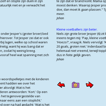
zelf en stopte zijn duim in zijn
te zijn dat er brand komt. Mama op
atuurlijk niet en je verwacht het
moest denken. Waarop Jesper prom
doe, dan moet ik gaan plassen." Tj
meer.
Johan
Kleine voetballers zijn beter.
ag onder Jesper's (groter broer) bed
Niels zijn grote broer Jesper (6) zi
hierover. Tot Jesper zei dat er ook
ineens tegen mij: 'Pap, kleine voetb
bij lagen, welke op school waren
'Hoezo?', vraag ik. Niels vervolgt:
rietig, want hij was bang dat er
20 goals, groten niet.' Inderdaad bi
n, zodat hij weinig kreeg.
helemaal niet vreemd, terwijl topp
ooraf heel wat spanning met zich
dus in feite gelijk geven.
Johan
 woordspelletjes met de kinderen
ent hadden we over het
 alsvolgt: Wat is het
deren antwoorden: 'Kort.' Op een
is het tegenovergestelde van
maar eens aan een stoplicht.'
ed over na had gedacht: 'Wat is het