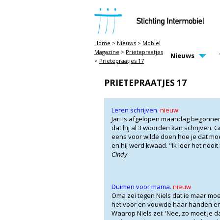
STICHTING INTERMOBIEL
Home
>
Nieuws
>
Mobiel
Magazine
>
Prietepraatjes
MAIN PAGE N
Nieuws
>
Prietepraatjes 17
PRIETEPRAATJES 17
Leren schrijven.
nieuw
Jari is afgelopen maandag begonnen i
dat hij al 3 woorden kan schrijven. G
eens voor wilde doen hoe je dat moe
en hij werd kwaad. "Ik leer het nooi
Cindy
Duimen voor mama.
nieuw
Oma zei tegen Niels dat ie maar m
het voor en vouwde haar handen en
Waarop Niels zei: 'Nee, zo moet je da