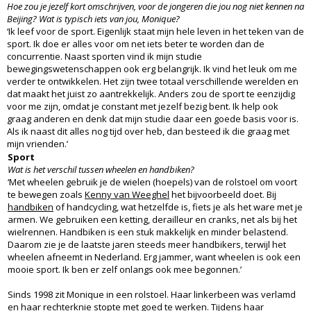
Hoe zou je jezelf kort omschrijven, voor de jongeren die jou nog niet kennen na
Beijing? Wat is typisch iets van jou, Monique?
‘Ik leef voor de sport. Eigenlijk staat mijn hele leven in het teken van de
sport. Ik doe er alles voor om net iets beter te worden dan de
concurrentie. Naast sporten vind ik mijn studie
bewegingswetenschappen ook erg belangrijk. Ik vind het leuk om me
verder te ontwikkelen. Het zijn twee totaal verschillende werelden en
dat maakt het juist zo aantrekkelijk. Anders zou de sport te eenzijdig
voor me zijn, omdat je constant met jezelf bezig bent. Ik help ook
graag anderen en denk dat mijn studie daar een goede basis voor is.
Als ik naast dit alles nog tijd over heb, dan besteed ik die graag met
mijn vrienden.’
Sport
Wat is het verschil tussen wheelen en handbiken?
‘Met wheelen gebruik je de wielen (hoepels) van de rolstoel om voort
te bewegen zoals
Kenny van Weeghel
het bijvoorbeeld doet. Bij
handbiken
of handcycling, wat hetzelfde is, fiets je als het ware met je
armen. We gebruiken een ketting, derailleur en cranks, net als bij het
wielrennen. Handbiken is een stuk makkelijk en minder belastend.
Daarom zie je de laatste jaren steeds meer handbikers, terwijl het
wheelen afneemt in Nederland. Erg jammer, want wheelen is ook een
mooie sport. Ik ben er zelf onlangs ook mee begonnen.’
Sinds 1998 zit Monique in een rolstoel. Haar linkerbeen was verlamd
en haar rechterknie stopte met goed te werken. Tijdens haar