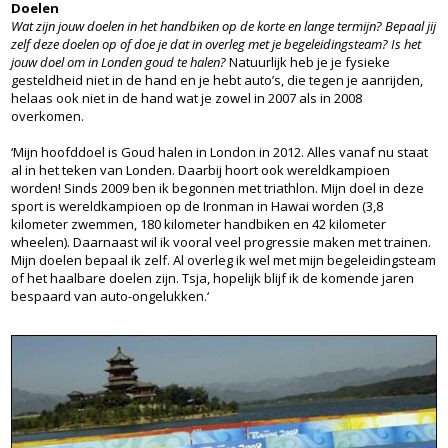
Doelen
Wat zijn jouw doelen in het handbiken op de korte en lange termijn? Bepaal jij
zelf deze doelen op of doe je dat in overleg met je begeleidingsteam? Is het
jouw doel om in Londen goud te halen?
Natuurlijk heb je je fysieke
gesteldheid niet in de hand en je hebt auto’s, die tegen je aanrijden,
helaas ook niet in de hand wat je zowel in 2007 als in 2008
overkomen.
‘Mijn hoofddoel is Goud halen in London in 2012. Alles vanaf nu staat
al in het teken van Londen. Daarbij hoort ook wereldkampioen
worden! Sinds 2009 ben ik begonnen met triathlon. Mijn doel in deze
sport is wereldkampioen op de Ironman in Hawai worden (3,8
kilometer zwemmen, 180 kilometer handbiken en 42 kilometer
wheelen). Daarnaast wil ik vooral veel progressie maken met trainen.
Mijn doelen bepaal ik zelf. Al overleg ik wel met mijn begeleidingsteam
of het haalbare doelen zijn. Tsja, hopelijk blijf ik de komende jaren
bespaard van auto-ongelukken.‘