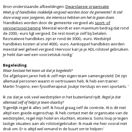
Bron onderstaande afbeeldingen:
Dwarslaesie organisatie
Weet jij of handbikes makkelijk vergoed worden door de gemeente? Ik stel
deze vraag voor jongeren, die interesse hebben om het te gaan doen.
‘Handbikes worden door de gemeente vergoed als
sport- of
vervoersvoorziening
. Meestal wordt er een maximum bedrag dat rond
de 2000,- euro ligt vergoed. De rest moet je zelf bij betalen.
Recreatieve handbikes zijn er rond de 3000,- euro. Wedstrijd
handbikes kosten al snel 4000,- euro. Aankoppel handbikes worden
meestal wel geheel vergoed. Hiervoor kan je je ADL rolstoel gebruiken.
Je hebt dan wel een voorzetstuk nodig.’
Begeleiding
Waar bestaat het team uit dat je begeleidt?
‘De afgelopen jaren heb ik zelf mijn eigen team samengesteld. Dit zijn
allemaal personen waarin in vertrouwen heb. Ik heb een trainer:
Martin Truijens; een fysiotherapeut: Joukje Versluijs en een sportarts. ‘
Ik zie dat je ook veel wedstrijden in het buitenland rijdt.
Regel je dat
allemaal zelf of helpt je team daarbij?
‘Eigenlijk regel ik alles zelf. Ik houd graag zelf de controle. Al is dit niet
altijd een goede eigenschap. Ik heb contact met de organisatie van de
wedstrijden, regel mijn hotel en vluchten, etcetera. Soms loop je tegen
lastige situaties aan als rolstoelgebruiker. Ik maak me hier vooral niet
druk om. Er is altijd wel iemand in de buurt om te helpen.’