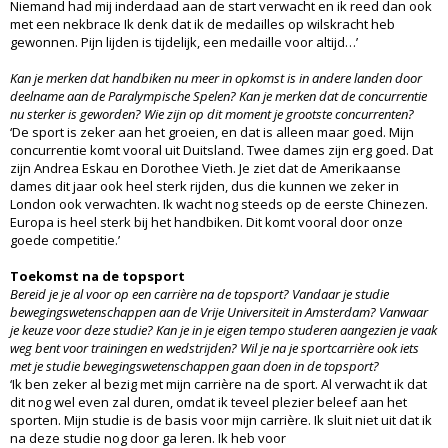
Niemand had mij inderdaad aan de start verwacht en ik reed dan ook
met een nekbrace Ik denk dat ik de medailles op wilskracht heb
gewonnen. Pijn lijden is tijdelijk, een medaille voor altijd…’
Kan je merken dat handbiken nu meer in opkomst is in andere landen door
deelname aan de Paralympische Spelen? Kan je merken dat de concurrentie
nu sterker is geworden? Wie zijn op dit moment je grootste concurrenten?
‘De sport is zeker aan het groeien, en dat is alleen maar goed. Mijn
concurrentie komt vooral uit Duitsland. Twee dames zijn erg goed. Dat
zijn Andrea Eskau en Dorothee Vieth. Je ziet dat de Amerikaanse
dames dit jaar ook heel sterk rijden, dus die kunnen we zeker in
London ook verwachten. Ik wacht nog steeds op de eerste Chinezen.
Europa is heel sterk bij het handbiken. Dit komt vooral door onze
goede competitie.’
Toekomst na de topsport
Bereid je je al voor op een carrière na de topsport? Vandaar je studie
bewegingswetenschappen aan de Vrije Universiteit in Amsterdam? Vanwaar
je keuze voor deze studie? Kan je in je eigen tempo studeren aangezien je vaak
weg bent voor trainingen en wedstrijden? Wil je na je sportcarrière ook iets
met je studie bewegingswetenschappen gaan doen in de topsport?
‘Ik ben zeker al bezig met mijn carrière na de sport. Al verwacht ik dat
dit nog wel even zal duren, omdat ik teveel plezier beleef aan het
sporten. Mijn studie is de basis voor mijn carrière. Ik sluit niet uit dat ik
na deze studie nog door ga leren. Ik heb voor