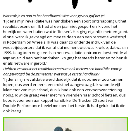
Wat trok je zo aan in het handbiken? Wat voor gevoel gaf het je?
‘Tijdens mijn revalidatie was handbiken een soort ontsnapping uit het
revalidatiecentrum. Ik had al een jaar niet gesport en ik vond het
heerlijk om weer buiten wat te ‘fietsen’. Het ging eigenlijk meteen goed.
Al snel werd ik gevraagd om mee te doen aan een recreatie wedstrijd
in
Rotterdam on Wheels
. Ik was daar zo onder de indruk van de
wedstrijdsporters dat ik vanaf dat moment wist wat ik wilde, dat was in
1999. Ik lag toen nog steeds in het revalidatiecentrum en besteedde al
mijn vrije tijd aan het handbiken. Zo ging het steeds beter en zo ben ik
er als het ware ingerold.’
Hebben ze vanuit het revalidatiecentrum ook meteen een handbike voor je
aangevraagd bij de gemeente? Wat was je eerste handbike?
‘Tijdens mijn revalidatie werd duidelijk dat ik nooit meer zou kunnen
lopen, dus werd er eerst een rolstoel aangevraagd. Ik woonde vijf
kilometer van mijn school, dus ik had ook een vervoersvoorziening
nodig. Ik wilde graag weer met mijn vrienden naar school fietsen, dus
koos ik voor een
aankoppel handbike
. De Tracker 20 sport van
Double Performance beviel me toen het beste. Ik had geluk dat ik die
ook kreeg.’