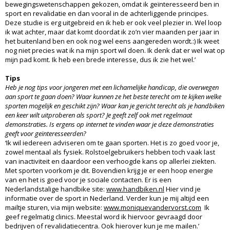
bewegingswetenschappen gekozen, omdat ik geïnteresseerd ben in
sport en revalidatie en dan vooral in de achterliggende principes.
Deze studie is erg uitgebreid en ik heb er ook veel plezier in. Wel loop
ik wat achter, maar dat komt doordat ik zo’n vier maanden per jaar in
het buitenland ben en ook nog wel eens aangereden wordt.:) Ik weet
nog niet precies wat ik na mijn sport wil doen. Ik denk dat er wel wat op
mijn pad komt. Ik heb een brede interesse, dus ik zie het wel.’
Tips
Heb je nog tips voor jongeren met een lichamelijke handicap, die overwegen
aan sport te gaan doen? Waar kunnen ze het beste terecht om te kijken welke
sporten mogelijk en geschikt zijn? Waar kan je gericht terecht als je handbiken
een keer wilt uitproberen als sport? Je geeft zelf ook met regelmaat
demonstraties. Is ergens op internet te vinden waar je deze demonstraties
geeft voor geïnteresseerden?
‘Ik wil iedereen adviseren om te gaan sporten. Het is zo goed voor je,
zowel mentaal als fysiek. Rolstoelgebruikers hebben toch vaak last
van inactiviteit en daardoor een verhoogde kans op allerlei ziekten.
Met sporten voorkom je dit. Bovendien krijg je er een hoop energie
van en het is goed voor je sociale contacten. Er is een
Nederlandstalige handbike site:
www.handbiken.nl
Hier vind je
informatie over de sport in Nederland. Verder kun je mij altijd een
mailtje sturen, via mijn website:
www.moniquevandervorst.com
Ik
geef regelmatig clinics. Meestal word ik hiervoor gevraagd door
bedrijven of revalidatiecentra. Ook hierover kun je me mailen.’