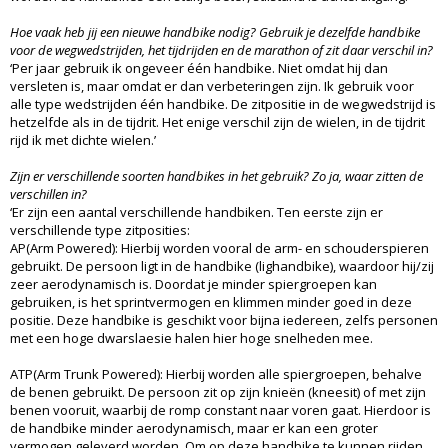
Hoe vaak heb jij een nieuwe handbike nodig? Gebruik je dezelfde handbike
voor de wegwedstrijden, het tijdrijden en de marathon of zit daar verschil in?
‘Per jaar gebruik ik ongeveer één handbike. Niet omdat hij dan
versleten is, maar omdat er dan verbeteringen zijn. Ik gebruik voor
alle type wedstrijden één handbike. De zitpositie in de wegwedstrijd is
hetzelfde als in de tijdrit. Het enige verschil zijn de wielen, in de tijdrit
rijd ik met dichte wielen.’
Zijn er verschillende soorten handbikes in het gebruik? Zo ja, waar zitten de
verschillen in?
‘Er zijn een aantal verschillende handbiken. Ten eerste zijn er
verschillende type zitposities:
AP(Arm Powered): Hierbij worden vooral de arm- en schouderspieren
gebruikt. De persoon ligt in de handbike (lighandbike), waardoor hij/zij
zeer aerodynamisch is. Doordat je minder spiergroepen kan
gebruiken, is het sprintvermogen en klimmen minder goed in deze
positie. Deze handbike is geschikt voor bijna iedereen, zelfs personen
met een hoge dwarslaesie halen hier hoge snelheden mee.
ATP(Arm Trunk Powered): Hierbij worden alle spiergroepen, behalve
de benen gebruikt. De persoon zit op zijn knieën (kneesit) of met zijn
benen vooruit, waarbij de romp constant naar voren gaat. Hierdoor is
de handbike minder aerodynamisch, maar er kan een groter
vermogen geleverd worden. Om op deze handbike te kunnen rijden,