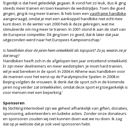
‘Eigenlijk is dat heel geleidelijk gegaan. Ik vond het zo leuk, dus ik ging
steeds meer trainen en toen kwamen de wedstrijdjes. Toen die goed
gingen, ging ik nog meer trainen. Ik heb toen een
vastframe handbike
aangevraagd, omdat je met een aankoppel handbike niet echt mee
kunt doen. In de winter van 2000 heb ik deze gekregen, wat me
stimuleerde om nog meer te trainen. In 2001 stond ik aan de start van
de Europese competitie. Dit ging toen zo goed, dat ik later dat jaar
uitgezonden werd naar het Europees Kampioenschap.’
Is handbiken door de jaren heen ontwikkeld als topsport? Zo ja, waarin zie je
dat terug?
‘Handbiken heeft zich in de afgelopen tien jaar ontzettend ontwikkeld.
Er zijn meer deelnemers en meer wedstrijden. Je moet hard trainen,
wil je wat bereiken in de sport. In 2004 in Athene was handbiken voor
de mannen voor het eerst op de Paralympische Spelen. In 2008 in
Beijing volgden de vrouwen. Ik denk dat de sport zich in de komende
jaren nog verder zal ontwikkelen, omdat deze sport erg toegankelijk is
voor mensen met een beperking.’
Sponsoren
Bij Stichting Intermobiel zijn we geheel afhankelijk van giften, donaties,
sponsoring, adverteerders en ludieke acties. Zonder onze donateurs
en sponsoren zouden wij niet kunnen doen wat we nu doen. Ik zag
dat op je website dat je ook veel sponsoren hebt.