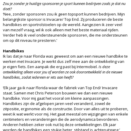
Zou je zonder je huidige sponsoren je sport kunnen bedrijven zoals je dat nu
doet?
‘Nee, zonder sponsoren zou ik geen topsport kunnen bedrijven. Mijn
belangrijkste sponsor is Invacare/ Top End. Zij produceren de beste
handbikes en sportrolstoelen op de wereld. Aangezien ik zeer veel
van mezelf vraag, wil ik ook alleen met het beste materiaal rijden.
Verder heb ik veel ondersteunende sponsoren, die me ondersteunen
om op dit niveau te presteren.’
Handbikes
Ik las dat je naar Florida was geweest om aan een nieuwe handbike te
werken met Invacare. Je werkt dus zelf mee aan de ontwikkeling van
je eigen fiets. Een aanpak die erg past bij Intermobiel.
Is deze
ontwikkeling alleen voor jou of worden ze ook doorontwikkeld in de nieuwe
handbikes, zodat iedereen er iets aan heeft?
‘Elk jaar ga ik naar Florida waar de fabriek van Top End/ Invacare
staat. Samen met Chris Peterson bouwen we dan een nieuwe
handbike. Voor mij gaat het vooral om kleine aanpassingen.
Handbikes zijn de afgelopen jaren veel veranderd, zowel de
zitpositie, ergonomie als de constructie. Door van alles uit te proberen,
weet ik wat werkt voor mij. Het gaat meestal om wijzigingen van enkele
centimeters en veranderingen die de aerodynamica bevorderen.
Anderen hebben zeker ook nut bij deze ontwikkelingen. Elk jaar
worden de handbikes een stukje beter, stilstand is achteruitgang.’