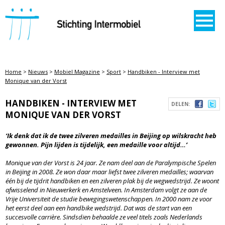
STICHTING INTERMOBIEL
Home
>
Nieuws
>
Mobiel Magazine
>
Sport
>
Handbiken - Interview met
Monique van der Vorst
HANDBIKEN - INTERVIEW MET
DELEN:
MONIQUE VAN DER VORST
‘Ik denk dat ik de twee zilveren medailles in Beijing op wilskracht heb
gewonnen. Pijn lijden is tijdelijk, een medaille voor altijd…’
Monique van der Vorst is 24 jaar. Ze nam deel aan de Paralympische Spelen
in Beijing in 2008. Ze won daar maar liefst twee zilveren medailles; waarvan
één bij de tijdrit handbiken en een zilveren plak bij de wegwedstrijd. Ze woont
afwisselend in Nieuwerkerk en Amstelveen. In Amsterdam volgt ze aan de
Vrije Universiteit de studie bewegingswetenschappen. In 2000 nam ze voor
het eerst deel aan een handbike wedstrijd. Dat was de start van een
succesvolle carrière. Sindsdien behaalde ze veel titels zoals Nederlands