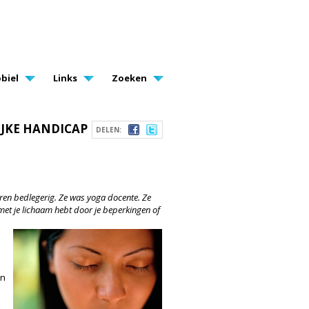
biel
Links
Zoeken
JKE HANDICAP
DELEN:
jaren bedlegerig. Ze was yoga docente. Ze
t met je lichaam hebt door je beperkingen of
p
jn