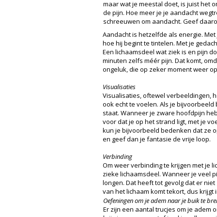
maar wat je meestal doet, is juist het om
de pijn. Hoe meer je je aandacht wegtr
schreeuwen om aandacht. Geef daarom
Aandacht is hetzelfde als energie. Met 
hoe hij begint te tintelen. Met je geda
Een lichaamsdeel wat ziek is en pijn do
minuten zelfs méér pijn. Dat komt, omd
ongeluk, die op zeker moment weer opl
Visualisaties
Visualisaties, oftewel verbeeldingen, 
ook echt te voelen. Als je bijvoorbeeld
staat. Wanneer je zware hoofdpijn hebt,
voor dat je op het strand ligt, met je
kun je bijvoorbeeld bedenken dat ze o
en geef dan je fantasie de vrije loop.
Verbinding
Om weer verbinding te krijgen met je l
zieke lichaamsdeel. Wanneer je veel pi
longen. Dat heeft tot gevolg dat er nie
van het lichaam komt tekort, dus krijgt
Oefeningen om je adem naar je buik te br
Er zijn een aantal trucjes om je adem