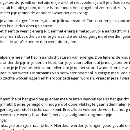
gekeerde; je wilt er niet zijn en je wilt het niet voelen. Je wilt je afleiden v
ekt uit het pijngebied, des te harder moet het pijngebied zeuren of zelfs
 het pijngebied de aandacht waar het om vraagt.
je aandacht geef je energie aan je lichaamsdeel. Concentreer je bijvoorbee
chten kun je dus energie sturen.
et, heeft te weinig energie. Geef het energie met jouw volle aandacht. Miss
at er een obstructie van energie was, die eerst op gang moet worden gebr
ost; de auto’s kunnen dan weer doorrijden.
helpen je mee met het in aandacht sturen van energie. Doe tijdens de visua
 brandende pijn in je benen hebt, kun je je voorstellen dat je met je bene
 kun je je bijvoorbeeld voorstellen dat je op het strand wandelt en de win
 voeten in het water. De stroming van het water neemt al je zorgen mee. Vo
p zachte wolken liggen en hierdoor gedragen worden. Vraag in jezelf waa
ichaam, helpt het goed om je adem mee te laten werken tijdens het gericht 
jn hebt, ben je geneigd om hoog en/of oppervlakkig te gaan ademhalen. Je
t genoeg zuurstof in je lichaam komt. Er is alleen voldoende voor het hoogn
 in wezen te weinig brandstof, met als gevolg soms nog meer pijn.
engen
 omlaag te brengen naar je buik. Hierdoor worden je longen goed gevuld en