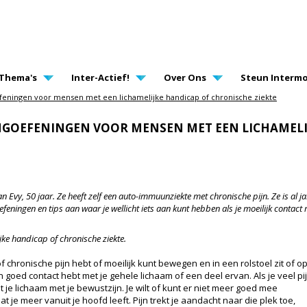
AVIGATION
Thema's
Inter-Actief!
Over Ons
Steun Intermo
feningen voor mensen met een lichamelijke handicap of chronische ziekte
NGOEFENINGEN VOOR MENSEN MET EEN LICHAMELI
van Evy, 50 jaar. Ze heeft zelf een auto-immuunziekte met chronische pijn. Ze is al 
oefeningen en tips aan waar je wellicht iets aan kunt hebben als je moeilijk contac
ke handicap of chronische ziekte.
of chronische pijn hebt of moeilijk kunt bewegen en in een rolstoel zit of o
 goed contact hebt met je gehele lichaam of een deel ervan. Als je veel pi
uit je lichaam met je bewustzijn. Je wilt of kunt er niet meer goed mee
t je meer vanuit je hoofd leeft. Pijn trekt je aandacht naar die plek toe,