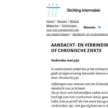
STICHTING INTERMOBIEL
Home
>
Nieuws
>
Mobiel
Magazine
>
Oefeningen
MAIN PAGE N
Nieuws
voor het ontspannen van
een lastig lichaam
>
Aandacht- en verbindingoe
AANDACHT- EN VERBINDI
OF CHRONISCHE ZIEKTE
Verbinden met pijn
In onderstaand artikel lees je het verhaal 
geeft uit eigen ervaring hieronder diverse 
door chronische pijn.
Oefeningen voor mensen met een lichamelij
Aandacht voor je lichaam
Als je door een lichamelijke ziekte en/
bed ligt, kan het voorkomen dat je geen
hebt, trek je jezelf als het ware terug 
verbonden zijn. Het gevolg hiervan is da