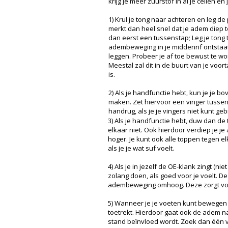
krijg je meer zuurstof in al je cellen 
1) Krul je tong naar achteren en leg de
merkt dan heel snel dat je adem diep t
dan eerst een tussenstap; Leg je tong 
adembeweging in je middenrif ontstaat.
leggen. Probeer je af toe bewust te wo
Meestal zal dit in de buurt van je voo
is.
2) Als je handfunctie hebt, kun je je 
maken. Zet hiervoor een vinger tussen 
handrug, als je je vingers niet kunt g
3) Als je handfunctie hebt, duw dan de
elkaar niet. Ook hierdoor verdiep je j
hoger. Je kunt ook alle toppen tegen 
als je je wat suf voelt.
4) Als je in jezelf de OE-klank zingt (n
zolang doen, als goed voor je voelt. D
adembeweging omhoog. Deze zorgt voor
5) Wanneer je je voeten kunt bewegen e
toetrekt. Hierdoor gaat ook de adem na
stand beïnvloed wordt. Zoek dan één 