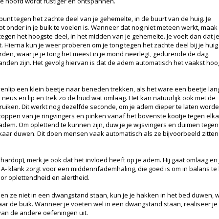
en je hoofd wordt rustiger en ontspannen.
 punt tegen het zachte deel van je gehemelte, in de buurt van de huig. Je
ot onder in je buik te voelen is. Wanneer dat nog niet meteen werkt, maak
tegen het hoogste deel, in het midden van je gehemelte. Je voelt dan dat j
 Hierna kun je weer proberen om je tong tegen het zachte deel bij je huig
rden, waar je je tong het meest in je mond neerlegt, gedurende de dag.
rtanden zijn. Het gevolg hiervan is dat de adem automatisch het vaakst hoo
bovenlip een klein beetje naar beneden trekken, als het ware een beetje lan
neus en lip en trek zo de huid wat omlaag. Het kan natuurlijk ook met de
ebruiken. Dit werkt nog dezelfde seconde, om je adem dieper te laten worde
 toppen van je ringvingers en pinken vanaf het bovenste kootje tegen elka
e adem. Om oplettend te kunnen zijn, duw je je wijsvingers en duimen tege
elkaar duwen. Dit doen mensen vaak automatisch als ze bijvoorbeeld zitten
iet hardop), merk je ook dat het invloed heeft op je adem. Hij gaat omlaag en
e A- klank zorgt voor een middenrifademhaling, die goed is om in balans t
 oplettendheid en alertheid.
n ze niet in een dwangstand staan, kun je je hakken in het bed duwen, wa
ar de buik. Wanneer je voeten wel in een dwangstand staan, realiseer je 
van de andere oefeningen uit.