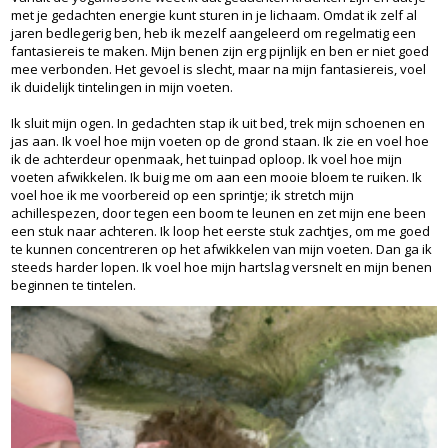
met je gedachten energie kunt sturen in je lichaam. Omdat ik zelf al
jaren bedlegerig ben, heb ik mezelf aangeleerd om regelmatig een
fantasiereis te maken. Mijn benen zijn erg pijnlijk en ben er niet goed
mee verbonden. Het gevoel is slecht, maar na mijn fantasiereis, voel
ik duidelijk tintelingen in mijn voeten.
Ik sluit mijn ogen. In gedachten stap ik uit bed, trek mijn schoenen en
jas aan. Ik voel hoe mijn voeten op de grond staan. Ik zie en voel hoe
ik de achterdeur openmaak, het tuinpad oploop. Ik voel hoe mijn
voeten afwikkelen. Ik buig me om aan een mooie bloem te ruiken. Ik
voel hoe ik me voorbereid op een sprintje; ik stretch mijn
achillespezen, door tegen een boom te leunen en zet mijn ene been
een stuk naar achteren. Ik loop het eerste stuk zachtjes, om me goed
te kunnen concentreren op het afwikkelen van mijn voeten. Dan ga ik
steeds harder lopen. Ik voel hoe mijn hartslag versnelt en mijn benen
beginnen te tintelen.