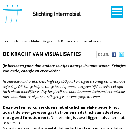
STICHTING INTERMOBIEL
Home
>
Nieuws
>
Mobiel Magazine
>
De kracht van visualisaties
DE KRACHT VAN VISUALISATIES
DELEN:
'Je hersenen gaan dan andere seintjes naar je lichaam sturen. Seintjes
van actie, energie en evenwicht.'
In onderstaand artikel beschrijft Evy (50 jaar) uit eigen ervaring een meditatie
oefening. Dit kan je helpen om je te ontspannen hetgeen bij (chronische) pijn
toch al wat moeilijker is. Evy heeft zelf een auto-immuunziekte met chronische
pijn, waardoor ze al jaren bedlegerig is. Ze was yoga docente.
Deze oefening kun je doen met elke lichamelijke beperking,
zodat de energie weer gaat stromen in dat lichaamsdeel wat
niet goed functioneert.
De oefening is zowel liggend als zittend uit
te voeren.
Vanuit de yogafilosofie weet ik dat gedachten krachten zijn en dat je