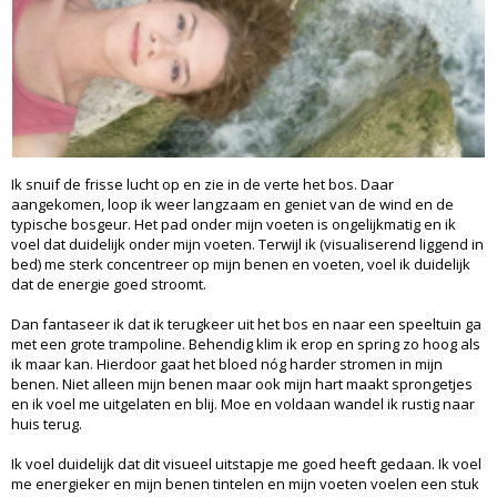
Ik snuif de frisse lucht op en zie in de verte het bos. Daar
aangekomen, loop ik weer langzaam en geniet van de wind en de
typische bosgeur. Het pad onder mijn voeten is ongelijkmatig en ik
voel dat duidelijk onder mijn voeten. Terwijl ik (visualiserend liggend in
bed) me sterk concentreer op mijn benen en voeten, voel ik duidelijk
dat de energie goed stroomt.
Dan fantaseer ik dat ik terugkeer uit het bos en naar een speeltuin ga
met een grote trampoline. Behendig klim ik erop en spring zo hoog als
ik maar kan. Hierdoor gaat het bloed nóg harder stromen in mijn
benen. Niet alleen mijn benen maar ook mijn hart maakt sprongetjes
en ik voel me uitgelaten en blij. Moe en voldaan wandel ik rustig naar
huis terug.
Ik voel duidelijk dat dit visueel uitstapje me goed heeft gedaan. Ik voel
me energieker en mijn benen tintelen en mijn voeten voelen een stuk