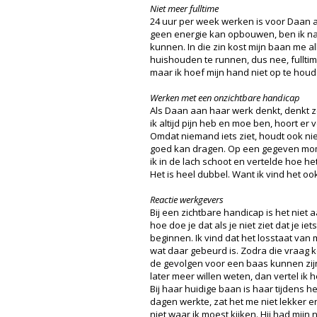
Niet meer fulltime
24 uur per week werken is voor Daan al
geen energie kan opbouwen, ben ik na 
kunnen. In die zin kost mijn baan me al
huishouden te runnen, dus nee, fulltim
maar ik hoef mijn hand niet op te houden
Werken met een onzichtbare handicap
Als Daan aan haar werk denkt, denkt ze
ik altijd pijn heb en moe ben, hoort er v
Omdat niemand iets ziet, houdt ook nie
goed kan dragen. Op een gegeven momen
ik in de lach schoot en vertelde hoe het 
Het is heel dubbel. Want ik vind het ook
Reactie werkgevers
Bij een zichtbare handicap is het niet 
hoe doe je dat als je niet ziet dat je i
beginnen. Ik vind dat het losstaat van 
wat daar gebeurd is. Zodra die vraag komt
de gevolgen voor een baas kunnen zijn.
later meer willen weten, dan vertel ik h
Bij haar huidige baan is haar tijdens h
dagen werkte, zat het me niet lekker en 
niet waar ik moest kijken. Hij had mij