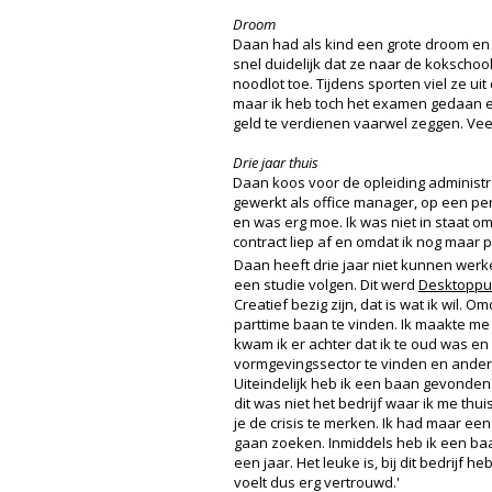
Droom
Daan had als kind een grote droom en 
snel duidelijk dat ze naar de kokschoo
noodlot toe. Tijdens sporten viel ze ui
maar ik heb toch het examen gedaan en
geld te verdienen vaarwel zeggen. Vee
Drie jaar thuis
Daan koos voor de opleiding administr
gewerkt als office manager, op een per
en was erg moe. Ik was niet in staat om
contract liep af en omdat ik nog maar p
Daan heeft drie jaar niet kunnen werken
een studie volgen. Dit werd
Desktoppub
Creatief bezig zijn, dat is wat ik wil. 
parttime baan te vinden. Ik maakte me 
kwam ik er achter dat ik te oud was en
vormgevingssector te vinden en anders
Uiteindelijk heb ik een baan gevonden
dit was niet het bedrijf waar ik me thu
je de crisis te merken. Ik had maar e
gaan zoeken. Inmiddels heb ik een baan
een jaar. Het leuke is, bij dit bedrijf
voelt dus erg vertrouwd.'