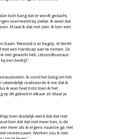
n dan toch bang dat er wordt gedacht,
ngen overneemt bij ziekte. Ik weet dat
en. Al laat ik dat niet zien. Ik ben een
 baan. ‘Meestal is er begrip. Al denkt
and met een handicap aan te nemen. Ze
t ik niet gewerkt heb. Uitzendbureaus
ij een bedrijf.’
reaustoelen. Ik vond het lastig om het
uiteindelijk realiseerde ik me dat ik
 ik was heel trots toen ik het
op dit gebied in elkaar zit. Maar je
lap toen duidelijk werd dat dat niet
ust ben dat dat niet meer kan, is de
keer meer als ik ergens naartoe ga. Het
niet vereenzaam. Werken zou ik niet
nu om te leven.’