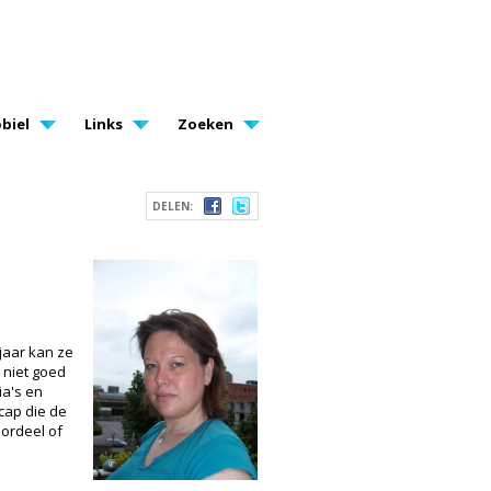
biel
Links
Zoeken
DELEN:
jaar kan ze
 niet goed
ia's en
icap die de
oordeel of