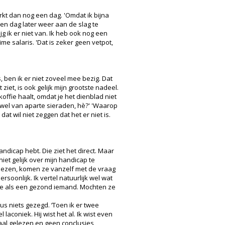
rkt dan nog een dag. 'Omdat ik bijna
en dag later weer aan de slag te
g ik er niet van. Ik heb ook nog een
e salaris. 'Dat is zeker geen vetpot,
 ben ik er niet zoveel mee bezig. Dat
 ziet, is ook gelijk mijn grootste nadeel.
ffie haalt, omdat je het dienblad niet
 wel van aparte sieraden, hè?' 'Waarop
dat wil niet zeggen dat het er niet is.
andicap hebt. Die ziet het direct. Maar
niet gelijk over mijn handicap te
ed lezen, komen ze vanzelf met de vraag
rsoonlijk. Ik vertel natuurlijk wel wat
lfde als een gezond iemand. Mochten ze
dus niets gezegd. ‘Toen ik er twee
laconiek. Hij wist het al. Ik wist even
haal gelezen en geen conclusies