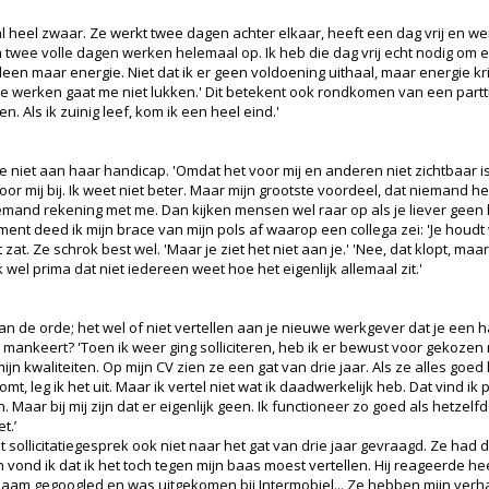
 heel zwaar. Ze werkt twee dagen achter elkaar, heeft een dag vrij en we
twee volle dagen werken helemaal op. Ik heb die dag vrij echt nodig om e
leen maar energie. Niet dat ik er geen voldoening uithaal, maar energie krij
e werken gaat me niet lukken.' Dit betekent ook rondkomen van een parttim
. Als ik zuinig leef, kom ik een heel eind.'
 niet aan haar handicap. 'Omdat het voor mij en anderen niet zichtbaar is,
oor mij bij. Ik weet niet beter. Maar mijn grootste voordeel, dat niemand het
mand rekening met me. Dan kijken mensen wel raar op als je liever geen ko
t deed ik mijn brace van mijn pols af waarop een collega zei: 'Je houdt
zat. Ze schrok best wel. 'Maar je ziet het niet aan je.' 'Nee, dat klopt, maar 
 wel prima dat niet iedereen weet hoe het eigenlijk allemaal zit.'
aan de orde; het wel of niet vertellen aan je nieuwe werkgever dat je een h
ets mankeert? 'Toen ik weer ging solliciteren, heb ik er bewust voor gekozen 
mijn kwaliteiten. Op mijn CV zien ze een gat van drie jaar. Als ze alles go
, leg ik het uit. Maar ik vertel niet wat ik daadwerkelijk heb. Dat vind ik pe
 Maar bij mij zijn dat er eigenlijk geen. Ik functioneer zo goed als hetze
et.’
et sollicitatiegesprek ook niet naar het gat van drie jaar gevraagd. Ze had 
vond ik dat ik het toch tegen mijn baas moest vertellen. Hij reageerde heel 
n naam gegoogled en was uitgekomen bij Intermobiel... Ze hebben mijn ver