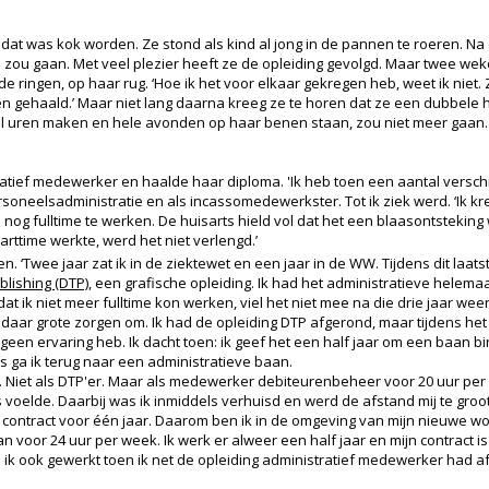
dat was kok worden. Ze stond als kind al jong in de pannen te roeren. N
l zou gaan. Met veel plezier heeft ze de opleiding gevolgd. Maar twee we
t de ringen, op haar rug. ‘Hoe ik het voor elkaar gekregen heb, weet ik niet
 gehaald.’ Maar niet lang daarna kreeg ze te horen dat ze een dubbele 
l uren maken en hele avonden op haar benen staan, zou niet meer gaan. 
atief medewerker en haalde haar diploma. 'Ik heb toen een aantal versch
soneelsadministratie en als incassomedewerkster. Tot ik ziek werd. ‘Ik kre
 nog fulltime te werken. De huisarts hield vol dat het een blaasontsteking
arttime werkte, werd het niet verlengd.’
. ‘Twee jaar zat ik in de ziektewet en een jaar in de WW. Tijdens dit laatst
lishing (DTP),
een grafische opleiding. Ik had het administratieve helema
Omdat ik niet meer fulltime kon werken, viel het niet mee na die drie jaar wee
daar grote zorgen om. Ik had de opleiding DTP afgerond, maar tijdens het s
 geen ervaring heb. Ik dacht toen: ik geef het een half jaar om een baan b
 ga ik terug naar een administratieve baan.
. Niet als DTP'er. Maar als medewerker debiteurenbeheer voor 20 uur pe
is voelde. Daarbij was ik inmiddels verhuisd en werd de afstand mij te gro
en contract voor één jaar. Daarom ben ik in de omgeving van mijn nieuwe 
 voor 24 uur per week. Ik werk er alweer een half jaar en mijn contract i
 heb ik ook gewerkt toen ik net de opleiding administratief medewerker had 