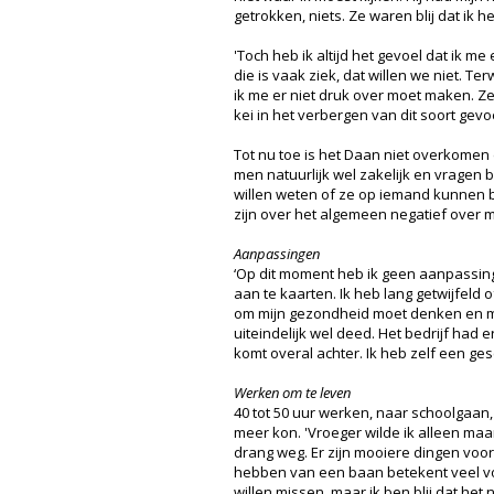
getrokken, niets. Ze waren blij dat ik h
'Toch heb ik altijd het gevoel dat ik m
die is vaak ziek, dat willen we niet. Ter
ik me er niet druk over moet maken. Ze w
kei in het verbergen van dit soort gevo
Tot nu toe is het Daan niet overkomen 
men natuurlijk wel zakelijk en vragen 
willen weten of ze op iemand kunnen bo
zijn over het algemeen negatief over m
Aanpassingen
‘Op dit moment heb ik geen aanpassinge
aan te kaarten. Ik heb lang getwijfeld 
om mijn gezondheid moet denken en mij
uiteindelijk wel deed. Het bedrijf had
komt overal achter. Ik heb zelf een ges
Werken om te leven
40 tot 50 uur werken, naar schoolgaan,
meer kon. 'Vroeger wilde ik alleen ma
drang weg. Er zijn mooiere dingen voor
hebben van een baan betekent veel voo
willen missen, maar ik ben blij dat het 