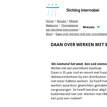
STICHTING INTERMOBIEL
Home
>
Nieuws
>
Mobiel
Magazine
>
Themakamer
MAIN PAGE N
Nieuws
van Stichting Intermobiel
>
Werk
>
Daan over werken met een onzichtbare
DAAN OVER WERKEN MET 
‘Als niemand het weet, kan ook niema
Werken met een onzichtbare handicap
Daan is 35 jaar oud en woont met haa
debiteurenbeheer bij een distributeur 
niet meer fulltime werken. Ze heeft he
werken waardoor gewrichten gemakkelij
vergroeiingen. Ze heeft hierdoor altijd
buitenwereld niet ziet. Werken met HM
een juist een nadeel?