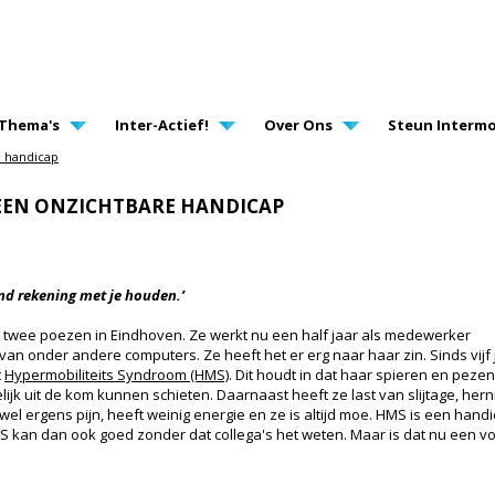
AVIGATION
Thema's
Inter-Actief!
Over Ons
Steun Intermo
 handicap
EEN ONZICHTBARE HANDICAP
nd rekening met je houden.’
r twee poezen in Eindhoven. Ze werkt nu een half jaar als medewerker
van onder andere computers. Ze heeft het er erg naar haar zin. Sinds vijf 
t
Hypermobiliteits Syndroom (HMS)
. Dit houdt in dat haar spieren en pezen
k uit de kom kunnen schieten. Daarnaast heeft ze last van slijtage, hern
 wel ergens pijn, heeft weinig energie en ze is altijd moe. HMS is een hand
S kan dan ook goed zonder dat collega's het weten. Maar is dat nu een v