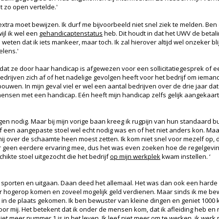
et zo open vertelde.'
e extra moet bewijzen. Ik durf me bijvoorbeeld niet snel ziek te melden. Be
wijl ik wel een
gehandicaptenstatus
heb. Dit houdt in dat het UWV de betali
eten dat ik iets mankeer, maar toch. Ik zal hierover altijd wel onzeker blijv
elens.'
dat ze door haar handicap is afgewezen voor een sollicitatiegesprek of een
bedrijven zich af of het nadelige gevolgen heeft voor het bedrijf om iem
uwen. In mijn geval viel er wel een aantal bedrijven over de drie jaar da
ensen met een handicap. Eén heeft mijn handicap zelfs gelijk aangekaart b
n nodig. Maar bij mijn vorige baan kreeg ik rugpijn van hun standaard bu
of een aangepaste stoel wel echt nodig was en of het niet anders kon. Maar 
 over de schaamte heen moest zetten. Ik kom niet snel voor mezelf op, dus
 er geen eerdere ervaring mee, dus het was even zoeken hoe de regelgeving 
chikte stoel uitgezocht die het bedrijf
op mijn werkplek
kwam instellen. ‘
 sporten en uitgaan. Daan deed het allemaal. Het was dan ook een harde k
ar hogerop komen en zoveel mogelijk geld verdienen. Maar sinds ik me bew
 in de plaats gekomen. Ik ben bewuster van kleine dingen en geniet 1000 
r mij. Het betekent dat ik onder de mensen kom, dat ik afleiding heb en 
niet meer nummer 1 is in het leven. Ik leef niet meer om te werken, ik werk 