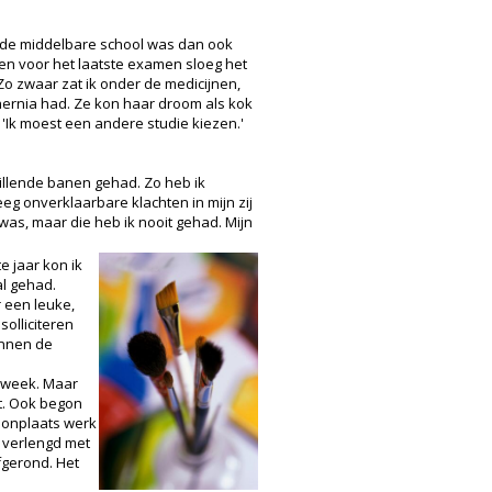
a de middelbare school was dan ook
ken voor het laatste examen sloeg het
. Zo zwaar zat ik onder de medicijnen,
hernia had. Ze kon haar droom als kok
'Ik moest een andere studie kiezen.'
illende banen gehad. Zo heb ik
eg onverklaarbare klachten in mijn zij
 was, maar die heb ik nooit gehad. Mijn
e jaar kon ik
al gehad.
r een leuke,
olliciteren
innen de
r week. Maar
ot. Ook begon
woonplaats werk
s verlengd met
afgerond. Het