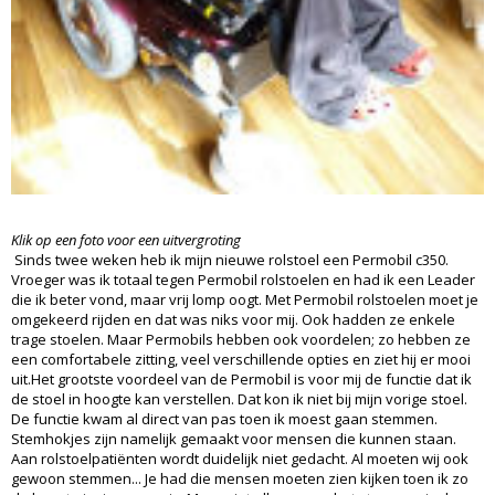
Klik op een foto voor een uitvergroting
Sinds twee weken heb ik mijn nieuwe rolstoel een Permobil c350.
Vroeger was ik totaal tegen Permobil rolstoelen en had ik een Leader
die ik beter vond, maar vrij lomp oogt. Met Permobil rolstoelen moet je
omgekeerd rijden en dat was niks voor mij. Ook hadden ze enkele
trage stoelen. Maar Permobils hebben ook voordelen; zo hebben ze
een comfortabele zitting, veel verschillende opties en ziet hij er mooi
uit.Het grootste voordeel van de Permobil is voor mij de functie dat ik
de stoel in hoogte kan verstellen. Dat kon ik niet bij mijn vorige stoel.
De functie kwam al direct van pas toen ik moest gaan stemmen.
Stemhokjes zijn namelijk gemaakt voor mensen die kunnen staan.
Aan rolstoelpatiënten wordt duidelijk niet gedacht. Al moeten wij ook
gewoon stemmen... Je had die mensen moeten zien kijken toen ik zo