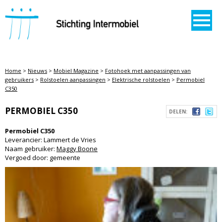
STICHTING INTERMOBIEL
Home
>
Nieuws
>
Mobiel Magazine
>
Fotohoek met aanpassingen van
gebruikers
>
Rolstoelen aanpassingen
>
Elektrische rolstoelen
>
Permobiel
C350
PERMOBIEL C350
DELEN:
Permobiel C350
Leverancier: Lammert de Vries
Naam gebruiker:
Maggy Boone
Vergoed door: gemeente