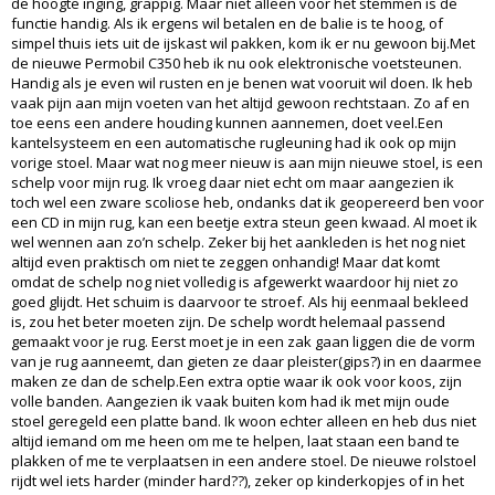
de hoogte inging, grappig. Maar niet alleen voor het stemmen is de
functie handig. Als ik ergens wil betalen en de balie is te hoog, of
simpel thuis iets uit de ijskast wil pakken, kom ik er nu gewoon bij.Met
de nieuwe Permobil C350 heb ik nu ook elektronische voetsteunen.
Handig als je even wil rusten en je benen wat vooruit wil doen. Ik heb
vaak pijn aan mijn voeten van het altijd gewoon rechtstaan. Zo af en
toe eens een andere houding kunnen aannemen, doet veel.Een
kantelsysteem en een automatische rugleuning had ik ook op mijn
vorige stoel. Maar wat nog meer nieuw is aan mijn nieuwe stoel, is een
schelp voor mijn rug. Ik vroeg daar niet echt om maar aangezien ik
toch wel een zware scoliose heb, ondanks dat ik geopereerd ben voor
een CD in mijn rug, kan een beetje extra steun geen kwaad. Al moet ik
wel wennen aan zo’n schelp. Zeker bij het aankleden is het nog niet
altijd even praktisch om niet te zeggen onhandig! Maar dat komt
omdat de schelp nog niet volledig is afgewerkt waardoor hij niet zo
goed glijdt. Het schuim is daarvoor te stroef. Als hij eenmaal bekleed
is, zou het beter moeten zijn. De schelp wordt helemaal passend
gemaakt voor je rug. Eerst moet je in een zak gaan liggen die de vorm
van je rug aanneemt, dan gieten ze daar pleister(gips?) in en daarmee
maken ze dan de schelp.Een extra optie waar ik ook voor koos, zijn
volle banden. Aangezien ik vaak buiten kom had ik met mijn oude
stoel geregeld een platte band. Ik woon echter alleen en heb dus niet
altijd iemand om me heen om me te helpen, laat staan een band te
plakken of me te verplaatsen in een andere stoel. De nieuwe rolstoel
rijdt wel iets harder (minder hard??), zeker op kinderkopjes of in het