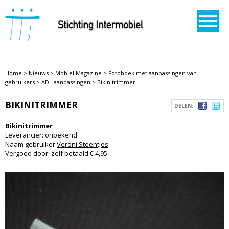
STICHTING INTERMOBIEL
Home
>
Nieuws
>
Mobiel Magazine
>
Fotohoek met aanpassingen van
gebruikers
>
ADL aanpassingen
>
Bikinitrimmer
BIKINITRIMMER
DELEN:
Bikinitrimmer
Leverancier: onbekend
Naam gebruiker:
Veroni Steentjes
Vergoed door: zelf betaald € 4,95