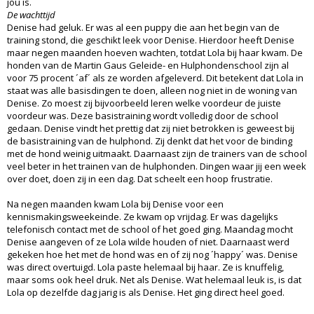
jou is.
De wachttijd
Denise had geluk. Er was al een puppy die aan het begin van de
training stond, die geschikt leek voor Denise. Hierdoor heeft Denise
maar negen maanden hoeven wachten, totdat Lola bij haar kwam. De
honden van de Martin Gaus Geleide- en Hulphondenschool zijn al
voor 75 procent ´af´ als ze worden afgeleverd. Dit betekent dat Lola in
staat was alle basisdingen te doen, alleen nog niet in de woning van
Denise. Zo moest zij bijvoorbeeld leren welke voordeur de juiste
voordeur was. Deze basistraining wordt volledig door de school
gedaan. Denise vindt het prettig dat zij niet betrokken is geweest bij
de basistraining van de hulphond. Zij denkt dat het voor de binding
met de hond weinig uitmaakt. Daarnaast zijn de trainers van de school
veel beter in het trainen van de hulphonden. Dingen waar jij een week
over doet, doen zij in een dag. Dat scheelt een hoop frustratie.
Na negen maanden kwam Lola bij Denise voor een
kennismakingsweekeinde. Ze kwam op vrijdag. Er was dagelijks
telefonisch contact met de school of het goed ging. Maandag mocht
Denise aangeven of ze Lola wilde houden of niet. Daarnaast werd
gekeken hoe het met de hond was en of zij nog ´happy´ was. Denise
was direct overtuigd. Lola paste helemaal bij haar. Ze is knuffelig,
maar soms ook heel druk. Net als Denise. Wat helemaal leuk is, is dat
Lola op dezelfde dag jarig is als Denise. Het ging direct heel goed.