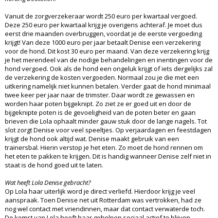
Vanuit de zorgverzekeraar wordt 250 euro per kwartaal vergoed.
Deze 250 euro per kwartaal krijg je overigens achteraf. Je moet dus
eerst drie maanden overbruggen, voordat je de eerste vergoeding
krijgt! Van deze 1000 euro per jaar betaalt Denise een verzekering
voor de hond. Dit kost 30 euro per maand. Van deze verzekering krijg
je het merendeel van de nodige behandelingen en inentingen voor de
hond vergoed. Ook als de hond een ongeluk krijgt of iets dergelijks zal
de verzekering de kosten vergoeden. Normaal zou je die met een
uitkering namelijk niet kunnen betalen. Verder gaat de hond minimaal
twee keer per jaar naar de trimster. Daar wordt ze gewassen en
worden haar poten bijgeknipt. Zo ziet ze er goed uit en door de
bijgeknipte poten is de gevoeligheid van de poten beter en gaan
brieven die Lola ophaalt minder gauw stuk door de lange nagels. Tot
slot zorgt Denise voor veel speeltjes. Op verjaardagen en feestdagen
krijgt de hond ook altijd wat. Denise maakt gebruik van een
trainersbal. Hierin verstop je het eten. Zo moet de hond rennen om
het eten te pakken te krijgen. Dit is handig wanneer Denise zelf niet in
staat is de hond goed uit te laten.
Wat heeft Lola Denise gebracht?
Op Lola haar uiterlijk word je direct verliefd. Hierdoor krijg je veel
aanspraak. Toen Denise net uit Rotterdam was vertrokken, had ze
nog wel contact met vriendinnen, maar dat contact verwaterde toch.
De komst van Lola heeft haar geholpen sociaal actief te blijven.