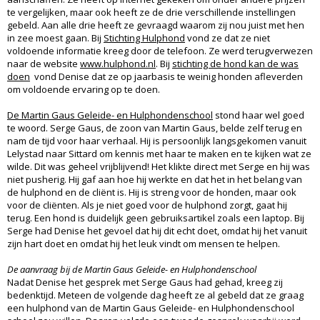
te vergelijken, maar ook heeft ze de drie verschillende instellingen
gebeld. Aan alle drie heeft ze gevraagd waarom zij nou juist met hen
in zee moest gaan. Bij
Stichting Hulphond
vond ze dat ze niet
voldoende informatie kreeg door de telefoon. Ze werd terugverwezen
naar de website
www.hulphond.nl
. Bij
stichting de hond kan de was
doen
vond Denise dat ze op jaarbasis te weinig honden afleverden
om voldoende ervaring op te doen.
De Martin Gaus Geleide- en Hulphondenschool
stond haar wel goed
te woord. Serge Gaus, de zoon van Martin Gaus, belde zelf terug en
nam de tijd voor haar verhaal. Hij is persoonlijk langsgekomen vanuit
Lelystad naar Sittard om kennis met haar te maken en te kijken wat ze
wilde. Dit was geheel vrijblijvend! Het klikte direct met Serge en hij was
niet pusherig. Hij gaf aan hoe hij werkte en dat het in het belang van
de hulphond en de cliënt is. Hij is streng voor de honden, maar ook
voor de cliënten. Als je niet goed voor de hulphond zorgt, gaat hij
terug. Een hond is duidelijk geen gebruiksartikel zoals een laptop. Bij
Serge had Denise het gevoel dat hij dit echt doet, omdat hij het vanuit
zijn hart doet en omdat hij het leuk vindt om mensen te helpen.
De aanvraag bij de Martin Gaus Geleide- en Hulphondenschool
Nadat Denise het gesprek met Serge Gaus had gehad, kreeg zij
bedenktijd. Meteen de volgende dag heeft ze al gebeld dat ze graag
een hulphond van de Martin Gaus Geleide- en Hulphondenschool