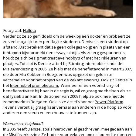
Fotograaf:
Halluta
Verder zit ze zo gemiddeld om de week bij een dokter en probeert ze
zo veel mogelijk uren per dag te studeren. Denise is een student op
afstand, Dat betekent dat ze geen colleges volgt en in plaats van een
tentamen bijvoorbeeld een essay schrijft. Als ze erg gespannen is,
houdt ze zich bezig met creatieve hobby’s of met het inkleuren van
plaatjes. Tot slot is Denise actief bij Stichting Intermobiel sinds de
Mis(s)verkiezing in 2006. Ze hielp met de benefietavond in maart 2007,
die door Mia Cobben in Beegden was opgezet om geld in te
verzamelen voor het project van de vakantiewoning. Ook zit Denise in
het
Intermobiel promotieteam.
Wanneer er een voorlichting- of
benefietactiviteit bij haar in de regio is, wil ze graag meehelpen als ze
dat fysiek aan kan. In de zomer van 2009 hielp ze ook mee met de
zomermarkt in Beegden. Ook is ze actief voor het
Power Platform
.
Tevens vertelt zij graag haar verhaal aan anderen in de hoop zo voor
anderen een steun en een houvast te kunnen zijn.
Waarom een hulphond?
In 2006 heeft Denise, zoals hierboven al geschreven, meegedaan aan
de Mis(s) verkiezing. Ze had er voor gekozen om dit lopend te doen en