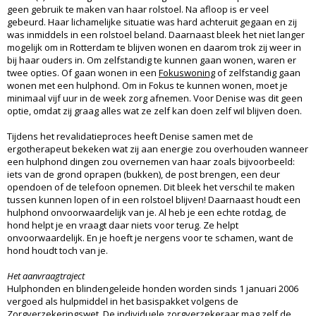
geen gebruik te maken van haar rolstoel. Na afloop is er veel
gebeurd. Haar lichamelijke situatie was hard achteruit gegaan en zij
was inmiddels in een rolstoel beland. Daarnaast bleek het niet langer
mogelijk om in Rotterdam te blijven wonen en daarom trok zij weer in
bij haar ouders in. Om zelfstandig te kunnen gaan wonen, waren er
twee opties. Of gaan wonen in een
Fokuswoning
of zelfstandig gaan
wonen met een hulphond. Om in Fokus te kunnen wonen, moet je
minimaal vijf uur in de week zorg afnemen. Voor Denise was dit geen
optie, omdat zij graag alles wat ze zelf kan doen zelf wil blijven doen.
Tijdens het revalidatieproces heeft Denise samen met de
ergotherapeut bekeken wat zij aan energie zou overhouden wanneer
een hulphond dingen zou overnemen van haar zoals bijvoorbeeld:
iets van de grond oprapen (bukken), de post brengen, een deur
opendoen of de telefoon opnemen. Dit bleek het verschil te maken
tussen kunnen lopen of in een rolstoel blijven! Daarnaast houdt een
hulphond onvoorwaardelijk van je. Al heb je een echte rotdag, de
hond helpt je en vraagt daar niets voor terug. Ze helpt
onvoorwaardelijk. En je hoeft je nergens voor te schamen, want de
hond houdt toch van je.
Het aanvraagtraject
Hulphonden en blindengeleide honden worden sinds 1 januari 2006
vergoed als hulpmiddel in het basispakket volgens de
Zorgverzekeringswet. De individuele zorgverzekeraar mag zelf de