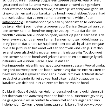
school zou willen. Daarop volgde een tweede gesprek waarbij werd
gescreend op het karakter van Denise, maar er werd ook gekeken
naar wat voor soort hond zij wilde, het uiterlijk, waar hij voor gebruikt
ging worden en wat voor karakter de hond moest hebben. Vooraf had
Denise besloten dat ze een
Berner Sennen
hond wilde of
een
katoenhondje
. Het katoenhondje bleek bij nader inzien te klein voor
de taken die hij zou moeten uitvoeren voor Denise. Serge gaf aan dat
een Berner Sennen hond wel mogelijk zou zijn, maar dat dan de
wachttijd enorm zou kunnen oplopen, wel tot vijf jaar. Daarnaast is de
levensverwachting van een Berner Sennen hond gemiddeld maar zo
´n vijf jaar en dat is kort. De hulphond komt pas als hij al ruim één jaar
oud is bij je thuis en het wordt wel een soort van kind van je. Om dan
zo snel weer afscheid te moeten nemen, is niet prettig. Tot slot moet
een Berner Sennen hond veel gekamd worden en dat moet je fysiek
natuurlijk wel kunnen. Serge legde uit dat een
Koningspoedel
eigenlijk heel goed zou kunnen passen. Vooral omdat
die goed op twee poten kan lopen. Denise zag dat ras niet zo zitten en
heeft uiteindelijk gekozen voor een Golden Retriever. Achteraf denkt
ze dat het uiteindelijk niet zo veel had uitgemaakt. Het gaat om het
karakter van de hond, niet zo zeer om het ras van de hond.
De Martin Gaus Geleide- en Hulphondenschool kan je ook helpen bij
het doen van een aanvraag voor een hulphond. Daarnaast geven zij
de gelegenheid om in contact te komen met andere eigenaren van
hulphonden. Zo kun je eens langsgaan en kijken of het ook wat voor