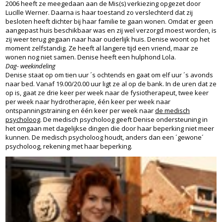
2006 heeft ze meegedaan aan de Mis(s) verkiezing opgezet door
Lucille Werner. Daarna is haar toestand zo verslechterd dat zij
besloten heeft dichter bij haar familie te gaan wonen. Omdat er geen
aangepast huis beschikbaar was en zij wel verzorgd moest worden, is
zij weer terug gegaan naar haar ouderlijk huis. Denise woont op het
moment zelfstandig. Ze heeft al langere tijd een vriend, maar ze
wonen nog niet samen. Denise heeft een hulphond Lola.
Dag- weekindeling
Denise staat op om tien uur ´s ochtends en gaat om elf uur ´s avonds
naar bed. Vanaf 19.00/20.00 uur ligt ze al op de bank. In de uren dat ze
op is, gaat ze drie keer per week naar de fysiotherapeut, twee keer
per week naar hydrotherapie, één keer per week naar
ontspanningstraining en één keer per week naar
de medisch
psycholoog
. De medisch psycholoog geeft Denise ondersteuning in
het omgaan met dagelijkse dingen die door haar beperking niet meer
kunnen. De medisch psycholoog houdt, anders dan een ´gewone´
psycholoog, rekening met haar beperking.