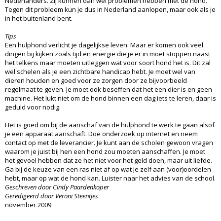
Nederlanders. Zij kunnen dan wel problemen hebben met de hond.
Tegen dit probleem kun je dus in Nederland aanlopen, maar ook als je
in het buitenland bent.
Tips
Een hulphond verlicht je dagelijkse leven. Maar er komen ook veel
dingen bij kijken zoals tijd en energie die je er in moet stoppen naast
het telkens maar moeten uitleggen wat voor soort hond het is. Dit zal
wel schelen als je een zichtbare handicap hebt. Je moet wel van
dieren houden en goed voor ze zorgen door ze bijvoorbeeld
regelmaat te geven. Je moet ook beseffen dat het een dier is en geen
machine. Het lukt niet om de hond binnen een dag iets te leren, daar is
geduld voor nodig.
Het is goed om bij de aanschaf van de hulphond te werk te gaan alsof
je een apparaat aanschaft. Doe onderzoek op internet en neem
contact op met de leverancier. Je kunt aan de scholen gewoon vragen
waarom je juist bij hen een hond zou moeten aanschaffen. Je moet
het gevoel hebben dat ze het niet voor het geld doen, maar uit liefde.
Ga bij de keuze van een ras niet af op wat je zelf aan (voor)oordelen
hebt, maar op wat de hond kan. Luister naar het advies van de school.
Geschreven door Cindy Paardenkoper
Geredigeerd door Veroni Steentjes
november 2009