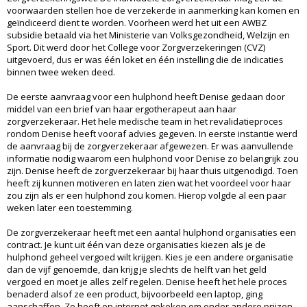
voorwaarden stellen hoe de verzekerde in aanmerking kan komen en
geïndiceerd dient te worden. Voorheen werd het uit een AWBZ
subsidie betaald via het Ministerie van Volksgezondheid, Welzijn en
Sport. Dit werd door het College voor Zorgverzekeringen (CVZ)
uitgevoerd, dus er was één loket en één instelling die de indicaties
binnen twee weken deed.
De eerste aanvraag voor een hulphond heeft Denise gedaan door
middel van een brief van haar ergotherapeut aan haar
zorgverzekeraar. Het hele medische team in het revalidatieproces
rondom Denise heeft vooraf advies gegeven. In eerste instantie werd
de aanvraag bij de zorgverzekeraar afgewezen. Er was aanvullende
informatie nodig waarom een hulphond voor Denise zo belangrijk zou
zijn. Denise heeft de zorgverzekeraar bij haar thuis uitgenodigd. Toen
heeft zij kunnen motiveren en laten zien wat het voordeel voor haar
zou zijn als er een hulphond zou komen. Hierop volgde al een paar
weken later een toestemming.
De zorgverzekeraar heeft met een aantal hulphond organisaties een
contract. Je kunt uit één van deze organisaties kiezen als je de
hulphond geheel vergoed wilt krijgen. Kies je een andere organisatie
dan de vijf genoemde, dan krijg je slechts de helft van het geld
vergoed en moet je alles zelf regelen. Denise heeft het hele proces
benaderd alsof ze een product, bijvoorbeeld een laptop, ging
aanschaffen. Ze heeft op internet gekeken om onder andere prijzen