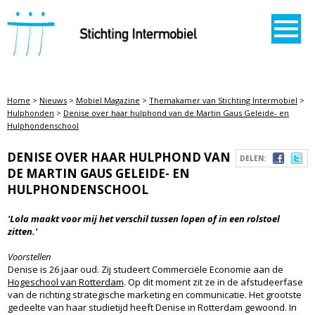
STICHTING INTERMOBIEL
Home
>
Nieuws
>
Mobiel Magazine
>
Themakamer van Stichting Intermobiel
>
Hulphonden
>
Denise over haar hulphond van de Martin Gaus Geleide- en
Hulphondenschool
DENISE OVER HAAR HULPHOND VAN
DELEN:
DE MARTIN GAUS GELEIDE- EN
HULPHONDENSCHOOL
'Lola maakt voor mij het verschil tussen lopen of in een rolstoel
zitten.'
Voorstellen
Denise is 26 jaar oud. Zij studeert Commerciële Economie aan de
Hogeschool van Rotterdam
. Op dit moment zit ze in de afstudeerfase
van de richting strategische marketing en communicatie. Het grootste
gedeelte van haar studietijd heeft Denise in Rotterdam gewoond. In