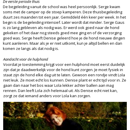
De eerste periode thuis
De begeleiding vanuit de school was heel persoonlijk. Serge kwam
soms met de camper op de stoep kamperen. Deze thuisbegeleiding
duurt zes maanden tot een jaar. Gemiddeld één keer per week. In het
begin is de begeleiding intensief. Later wordt dat minder. Serge Gaus
is zo lang gebleven als nodig was. Er werd ook goed naar de hond
gekeken of het daar nog steeds goed mee ging en of de verzorging
goed was. Serge heeft Denise geleerd hoe je de hond nieuwe dingen
kunt aanleren. Maar als je er niet uitkomt, kun je altijd bellen en dan
komen ze langs als dat nodig is.
Aandacht voor de hulphond
Voordat je toestemming krijgt voor een hulphond moet eerst duidelijk
zijn dat je daadwerkelijk voor de hond kunt zorgen. Je moet fysiek in
staat zijn de hond elke dag uit te laten. Gewoon een rondje vindt Lola
niet leuk. Ze moet echt los kunnen. Denise plant er echt tijd voor in. Ze
gaan dan naar het bos waar Lola lekker achter ballen aan mag
rennen. Dan leeft Lola zich helemaal uit. Als Denise echt niet kan,
zorgt ze dat iemand anders voor Lola kan zorgen.