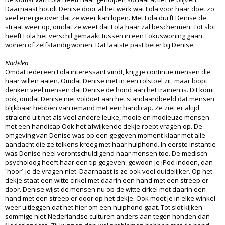
Daarnaast houdt Denise door al het werk wat Lola voor haar doet zo
veel energie over dat ze weer kan lopen. Met Lola durft Denise de
straat weer op, omdat ze weet dat Lola haar zal beschermen. Tot slot
heeft Lola het verschil gemaakt tussen in een Fokuswoning gaan
wonen of zelfstandig wonen. Dat laatste past beter bij Denise.
Nadelen
Omdat iedereen Lola interessant vindt, krijg je continue mensen die
haar willen aaien. Omdat Denise niet in een rolstoel zit, maar loopt
denken veel mensen dat Denise de hond aan het trainen is. Dit komt
ook, omdat Denise niet voldoet aan het standaardbeeld dat mensen
blijkbaar hebben van iemand met een handicap. Ze ziet er altijd
stralend uit net als veel andere leuke, mooie en modieuze mensen
met een handicap Ook het afwijkende dekje roept vragen op. De
omgeving van Denise was op een gegeven moment klaar met alle
aandacht die ze telkens kreeg met haar hulphond. In eerste instantie
was Denise heel verontschuldigend naar mensen toe. De medisch
psycholoog heeft haar een tip gegeven: gewoon je iPod indoen, dan
´hoor´ je de vragen niet. Daarnaast is ze ook veel duidelijker. Op het
dekje staat een witte cirkel met daarin een hand met een streep er
door. Denise wijst de mensen nu op de witte cirkel met daarin een
hand met een streep er door op het dekje. Ook moet je in elke winkel
weer uitleggen dat het hier om een hulphond gaat. Tot slot kijken
sommige niet-Nederlandse culturen anders aan tegen honden dan