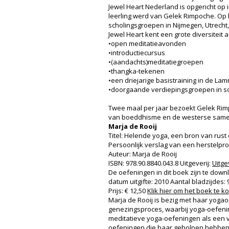
Jewel Heart Nederland is opgericht op 
leerling werd van Gelek Rimpoche. Op
scholingsgroepen in Nijmegen, Utrecht,
Jewel Heart kent een grote diversiteit
•open meditatieavonden
•introductiecursus
•(aandachts)meditatiegroepen
•thangka-tekenen
•een driejarige basistraining in de Lam
•doorgaande verdiepingsgroepen in s
Twee maal per jaar bezoekt Gelek Rimp
van boeddhisme en de westerse samenl
Marja de Rooij
Titel: Helende yoga, een bron van rust 
Persoonlijk verslag van een herstelp
Auteur: Marja de Rooij
ISBN: 978.90.8840.043.8 Uitgeverij:
Uitge
De oefeningen in dit boek zijn te down
datum uitgifte: 2010 Aantal bladzijdes:
Prijs: € 12,50
Klik hier om het boek te k
Marja de Rooij is bezig met haar yogaop
genezingsproces, waarbij yoga-oefenin
meditatieve yoga-oefeningen als een v
oefeningen die haar geholpen hebben. D