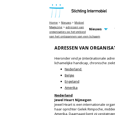
STICHTING INTERMOBIEL
Home
>
Nieuws
>
Mobiel
Magazine
>
adressen van
MAIN PAGE N
Nieuws
organisaties op het gebied
van het ontspannen van een lichaam
ADRESSEN VAN ORGANISAT
Hieronder vind je (inter)nationale ad
lichamelijke handicap, chronische ziekt
Nederland
Belgie
Engeland
Amerika
Nederland
Jewel Heart Nijmegen
Jewel Heart is een internationale organ
haar oprichter Gelek Rimpoche, midden 
Amerika. Daarnaast kent zij vestiginge