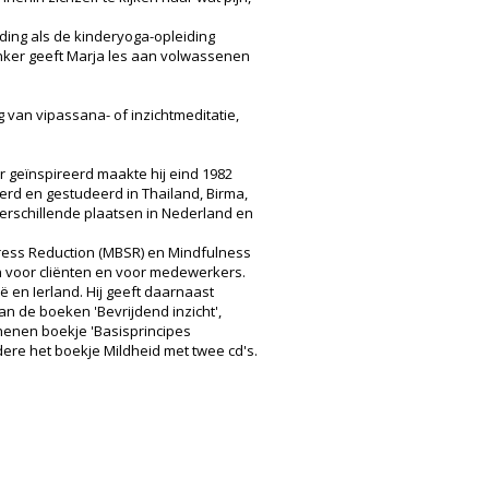
iding als de kinderyoga-opleiding
nker geeft Marja les aan volwassenen
g van vipassana- of inzichtmeditatie,
r geïnspireerd maakte hij eind 1982
eerd en gestudeerd in Thailand, Birma,
p verschillende plaatsen in Nederland en
Stress Reduction (MBSR) en Mindfulness
en voor cliënten en voor medewerkers.
ë en Ierland. Hij geeft daarnaast
an de boeken 'Bevrijdend inzicht',
schenen boekje 'Basisprincipes
ndere het boekje Mildheid met twee cd's.