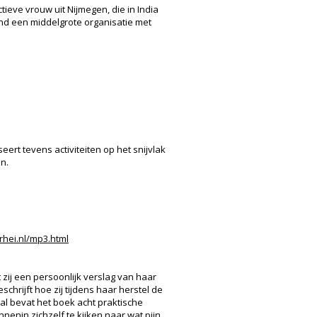
ieve vrouw uit Nijmegen, die in India
nd een middelgrote organisatie met
rt tevens activiteiten op het snijvlak
n.
rhei.nl/mp3.html
 zij een persoonlijk verslag van haar
rijft hoe zij tijdens haar herstel de
l bevat het boek acht praktische
enin zichzelf te kijken naar wat pijn,