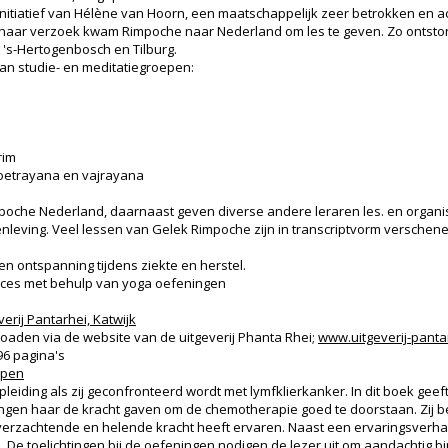
initiatief van Hélène van Hoorn, een maatschappelijk zeer betrokken en act
 haar verzoek kwam Rimpoche naar Nederland om les te geven. Zo ontsto
 's-Hertogenbosch en Tilburg.
 aan studie- en meditatiegroepen:
rim
oetrayana en vajrayana
oche Nederland, daarnaast geven diverse andere leraren les. en organisee
eving. Veel lessen van Gelek Rimpoche zijn in transcriptvorm verschene
en ontspanning tijdens ziekte en herstel.
roces met behulp van yoga oefeningen
verij Pantarhei, Katwijk
loaden via de website van de uitgeverij Phanta Rhei;
www.uitgeverij-panta
 96 pagina's
open
leiding als zij geconfronteerd wordt met lymfklierkanker. In dit boek geeft
gen haar de kracht gaven om de chemotherapie goed te doorstaan. Zij besch
erzachtende en helende kracht heeft ervaren. Naast een ervaringsverhaa
e toelichtingen bij de oefeningen nodigen de lezer uit om aandachtig binn