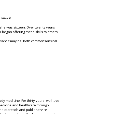
view it.
 she was sixteen. Over twenty years
began offering these skills to others,
asant it may be, both commonsensical
ody medicine. For thirty years, we have
edicine and healthcare through
rse outreach and public service