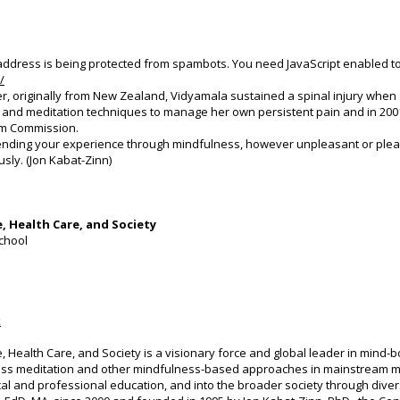
 address is being protected from spambots. You need JavaScript enabled to 
/
, originally from New Zealand, Vidyamala sustained a spinal injury when
and meditation techniques to manage her own persistent pain and in 2001 
ium Commission.
iending your experience through mindfulness, however unpleasant or ple
sly. (Jon Kabat-Zinn)
, Health Care, and Society
chool
x
 Health Care, and Society is a visionary force and global leader in mind-b
ness meditation and other mindfulness-based approaches in mainstream m
al and professional education, and into the broader society through dive