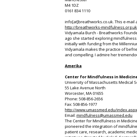
M4 1DZ
0161 834 1110
info[at]breathworks.co.uk. This e-mail
http://breathworks-mindfulness.org.uk
Vidyamala Burch - Breathworks Founder
ago she started exploring mindfulness 
initially with funding from the Millenn
Vidyamala makes the practice of befr
and compelling. I admire her tremendou
Amerika
Center for Mindfulness in Medicine
University of Massachusetts Medical S
55 Lake Avenue North
Worcester, MA 01655
Phone: 508-856-2656
Fax: 508-856-1977
http://www.umassmed.edu/index.asp
Email:
mindfulness@umassmed.edu
The Center for Mindfulness in Medicine,
pioneered the integration of mindful
patient care, research, academic medic