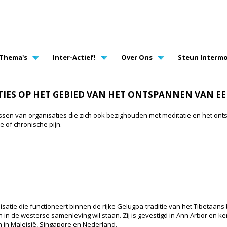
AVIGATION
Thema's
Inter-Actief!
Over Ons
Steun Intermo
IES OP HET GEBIED VAN HET ONTSPANNEN VAN E
ressen van organisaties die zich ook bezighouden met meditatie en het o
e of chronische pijn.
isatie die functioneert binnen de rijke Gelugpa-traditie van het Tibetaans 
in de westerse samenleving wil staan. Zij is gevestigd in Ann Arbor en ke
n in Maleisië, Singapore en Nederland.