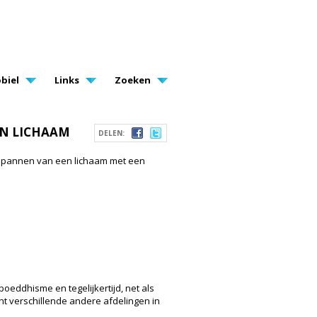
biel
Links
Zoeken
EN LICHAAM
DELEN:
ntspannen van een lichaam met een
boeddhisme en tegelijkertijd, net als
nt verschillende andere afdelingen in