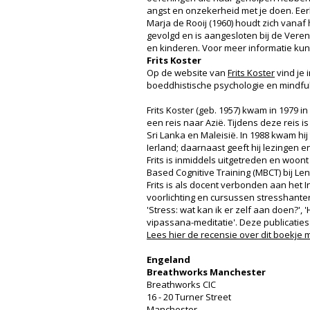
angst en onzekerheid met je doen. Eer
Marja de Rooij (1960) houdt zich vanaf
gevolgd en is aangesloten bij de Ver
en kinderen. Voor meer informatie kun
Frits Koster
Op de website van
Frits Koster
vind je 
boeddhistische psychologie en mindful
Frits Koster (geb. 1957) kwam in 1979 
een reis naar Azië. Tijdens deze reis i
Sri Lanka en Maleisië. In 1988 kwam hij
Ierland; daarnaast geeft hij lezingen
Frits is inmiddels uitgetreden en woon
Based Cognitive Training (MBCT) bij Le
Frits is als docent verbonden aan het I
voorlichting en cursussen stresshanter
'Stress: wat kan ik er zelf aan doen?',
vipassana-meditatie'. Deze publicaties 
Lees hier de recensie over dit boekje
Engeland
Breathworks Manchester
Breathworks CIC
16 - 20 Turner Street
Manchester