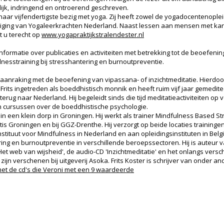
lijk, indringend en ontroerend geschreven.
 haar vijfendertigste bezig met yoga. Zij heeft zowel de yogadocentenople
eniging van Yogaleerkrachten Nederland. Naast lessen aan mensen met ka
t u terecht op
www.yogapraktijkstralendester.nl
informatie over publicaties en activiteiten met betrekking tot de beoefenin
nesstraining bij stresshantering en burnoutpreventie.
in aanraking met de beoefening van vipassana- of inzichtmeditatie. Hierdoo
s Frits ingetreden als boeddhistisch monnik en heeft ruim vijf jaar gemedit
 terug naar Nederland. Hij begeleidt sinds die tijd meditatieactiviteiten o
 en cursussen over de boeddhistische psychologie.
t in een klein dorp in Groningen. Hij werkt als trainer Mindfulness Based 
ntis Groningen en bij GGZ-Drenthe. Hij verzorgt op beide locaties training
nstituut voor Mindfulness in Nederland en aan opleidingsinstituten in Belgi
ing en burnoutpreventie in verschillende beroepssectoren. Hij is auteur v
 'Het web van wijsheid', de audio-CD 'Inzichtmeditatie' en het onlangs ver
zijn verschenen bij uitgeverij Asoka. Frits Koster is schrijver van onder a
 met de cd's die Veroni met een 9 waardeerde