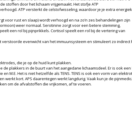
nde stoffen door het lichaam vrijgemaakt. Het stofje ATP
erhoogd. ATP versterkt de celstofwisseling, waardoor je je extra energiek
gt voor rust en slaap) wordt verhoogd en na zo’n zes behandelingen zijn
hormoon) weer normaal. Serotinine zorgt voor een betere stemming,
eelt een rol bij pijnprikkels. Cortisol speelt een rol bij de vertering van
het verstoorde evenwicht van het immuunsysteem en stimuleert zo indirec
ktrodes, die je op de huid kunt plakken.
je de plakkers in de buurt van het aangedane lichaamsdeel. Er is ook een
ie en M.E. Het is niet hetzelfde als TENS. TENS is ook een vorm van elektr
n werkt kort. APS daarentegen werkt langdurig. Vaak kun je de pijnmedica
inken om de afvalstoffen die vrijkomen, af te voeren.