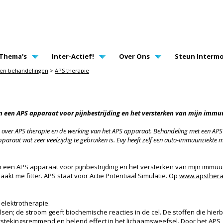
AVIGATION
Thema's
Inter-Actief!
Over Ons
Steun Intermo
 en behandelingen
>
APS therapie
an een APS apparaat voor pijnbestrijding en het versterken van mijn imm
ar) over APS therapie en de werking van het APS apparaat. Behandeling met een APS
araat wat zeer veelzijdig te gebruiken is. Evy heeft zelf een auto-immuunziekte m
n een APS apparaat voor pijnbestrijding en het versterken van mijn immuu
akt me fitter. APS staat voor Actie Potentiaal Simulatie. Op
www.apsthera
elektrotherapie.
en; de stroom geeft biochemische reacties in de cel. De stoffen die hierbi
ntstekingsremmend en helend effect in het lichaamsweefsel. Door het APS