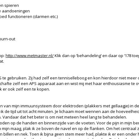
 en spieren
he aandoeningen
oed functioneren (darmen etc.)
burn-out
op:
http://www.metmaster.nl/
Klik dan op ‘behandeling’ en daar op ‘178 to
t.
PS te gebruiken. Zij had zelf een tenniselleboog en kon hierdoor niet mee
chafte zelf een APS apparaat aan en wist mij met haar enthousiasme te o
k er ook zelf een te kopen.
ken van mijn immuunsysteem door elektroden (plakkers met gellaagje) in d
k de tijd uit tot acht minuten. Je lichaam moet wennen aan de hoeveelheid 
 Vandaar dat het beter is om niet meteen heel lang te behandelen.
roden op de handen en binnenzijde van de voeten. Voor de pijn in mijn be
in mijn maag, plak ik ze boven de navel en op de flanken. Om het centraal 
n billen en nek. Toen ik bijna geen stem meer had, plakte ik er een onder h