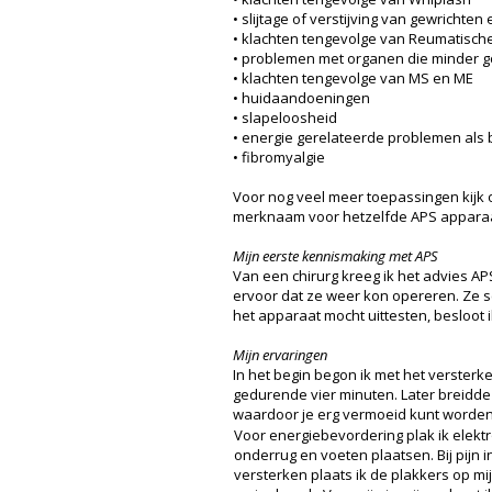
• slijtage of verstijving van gewrichten
• klachten tengevolge van Reumatisc
• problemen met organen die minder g
• klachten tengevolge van MS en ME
• huidaandoeningen
• slapeloosheid
• energie gerelateerde problemen als 
• fibromyalgie
Voor nog veel meer toepassingen kijk 
merknaam voor hetzelfde APS apparaa
Mijn eerste kennismaking met APS
Van een chirurg kreeg ik het advies A
ervoor dat ze weer kon opereren. Ze s
het apparaat mocht uittesten, besloot i
Mijn ervaringen
In het begin begon ik met het verster
gedurende vier minuten. Later breidde i
waardoor je erg vermoeid kunt worden.
Voor energiebevordering plak ik elekt
onderrug en voeten plaatsen. Bij pijn 
versterken plaats ik de plakkers op mij