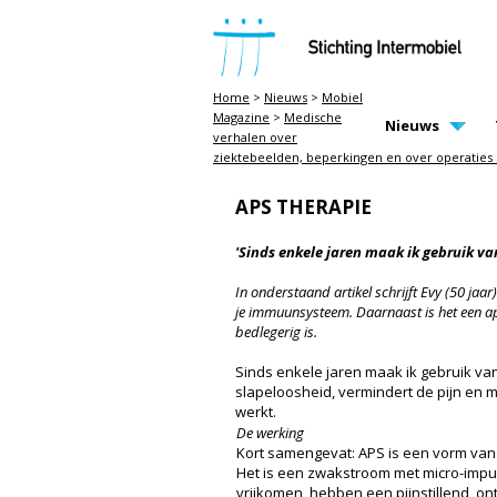
STICHTING INTERMOBIEL
Home
>
Nieuws
>
Mobiel
Magazine
>
Medische
MAIN PAGE N
Nieuws
verhalen over
ziektebeelden, beperkingen en over operaties
APS THERAPIE
'Sinds enkele jaren maak ik gebruik v
In onderstaand artikel schrijft Evy (50 ja
je immuunsysteem. Daarnaast is het een app
bedlegerig is.
Sinds enkele jaren maak ik gebruik va
slapeloosheid, vermindert de pijn en ma
werkt.
De werking
Kort samengevat: APS is een vorm van 
Het is een zwakstroom met micro-impuls
vrijkomen, hebben een pijnstillend, o