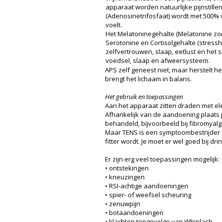
apparaat worden natuurlijke pijnstille
(Adenosinetrifosfaat) wordt met 500% v
voelt.
Het Melatoninegehalte (Melatonine zor
Serotonine en Cortisolgehalte (stress
zelfvertrouwen, slaap, eetlust en het sp
voedsel, slaap en afweersysteem.
APS zelf geneest niet, maar herstelt 
brengt het lichaam in balans.
Het gebruik en toepassingen
Aan het apparaat zitten draden met ele
Afhankelijk van de aandoening plaats 
behandeld, bijvoorbeeld bij fibromyalg
Maar TENS is een symptoombestrijder e
fitter wordt. Je moet er wel goed bij dr
Er zijn erg veel toepassingen mogelijk:
• ontstekingen
• kneuzingen
• RSI-achtige aandoeningen
• spier- of weefsel scheuring
• zenuwpijn
• botaandoeningen
• klachten tengevolge van Whiplash