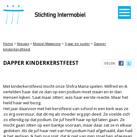
STICHTING INTERMOBIEL
Home
>
Nieuws
>
Mobiel Magazine
>
5 jaar en ouder
>
Dapper
kinderkerstfeest
DAPPER KINDERKERSTFEEST
DELEN:
Met kinderkerstfeest mocht onze Shifra Maria spelen. Wilfred en ik
vertelden haar dat ze dan op een podium moet staan en er dan
mensen kijken. ‘Laat maar zitten’, was haar eerste reactie. Maar het
hield haar wel bezig.
Het jaar daarvoor met het kerstfeest van school in een kerk was ze
zo erg overstuur, dat dit mij als moeder erg pijn deed. Ze voelde zich
zo ellendig op dat podium. De juf heeft haar op tijd laten gaan. Ze
mocht gaan zitten op een bankje vooraan, maar daar zat ze in elkaar
gedoken. Als de juf haar niet van het podium had afgehaald, dan had
ik het gedaan. Ik heb nog spijt, dat ik niet van mijn stoel ben afgegaan