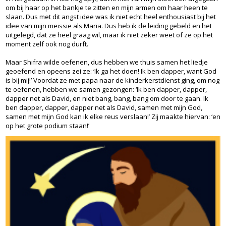
om bij haar op het bankje te zitten en mijn armen om haar heen te
slaan. Dus met dit angst idee was ik niet echt heel enthousiast bij het
idee van mijn meissie als Maria. Dus heb ik de leiding gebeld en het
uitgelegd, dat ze heel graag wil, maar ik niet zeker weet of ze op het
moment zelf ook nog durft.
Maar Shifra wilde oefenen, dus hebben we thuis samen het liedje
geoefend en opeens zei ze: ‘Ik ga het doen! Ik ben dapper, want God
is bij mij!’ Voordat ze met papa naar de kinderkerstdienst ging, om nog
te oefenen, hebben we samen gezongen: ‘Ik ben dapper, dapper,
dapper net als David, en niet bang, bang, bang om door te gaan. Ik
ben dapper, dapper, dapper net als David, samen met mijn God,
samen met mijn God kan ik elke reus verslaan!’ Zij maakte hiervan: ‘en
op het grote podium staan!’