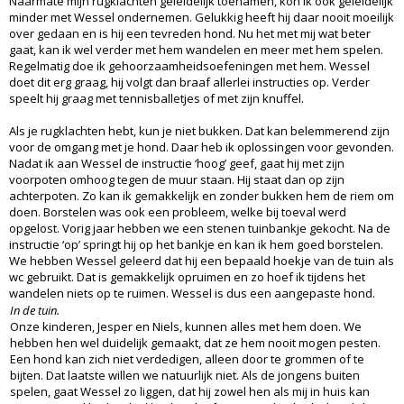
Naarmate mijn rugklachten geleidelijk toenamen, kon ik ook geleidelijk
minder met Wessel ondernemen. Gelukkig heeft hij daar nooit moeilijk
over gedaan en is hij een tevreden hond. Nu het met mij wat beter
gaat, kan ik wel verder met hem wandelen en meer met hem spelen.
Regelmatig doe ik gehoorzaamheidsoefeningen met hem. Wessel
doet dit erg graag, hij volgt dan braaf allerlei instructies op. Verder
speelt hij graag met tennisballetjes of met zijn knuffel.
Als je rugklachten hebt, kun je niet bukken. Dat kan belemmerend zijn
voor de omgang met je hond. Daar heb ik oplossingen voor gevonden.
Nadat ik aan Wessel de instructie ‘hoog’ geef, gaat hij met zijn
voorpoten omhoog tegen de muur staan. Hij staat dan op zijn
achterpoten. Zo kan ik gemakkelijk en zonder bukken hem de riem om
doen. Borstelen was ook een probleem, welke bij toeval werd
opgelost. Vorig jaar hebben we een stenen tuinbankje gekocht. Na de
instructie ‘op’ springt hij op het bankje en kan ik hem goed borstelen.
We hebben Wessel geleerd dat hij een bepaald hoekje van de tuin als
wc gebruikt. Dat is gemakkelijk opruimen en zo hoef ik tijdens het
wandelen niets op te ruimen. Wessel is dus een aangepaste hond.
In de tuin.
Onze kinderen, Jesper en Niels, kunnen alles met hem doen. We
hebben hen wel duidelijk gemaakt, dat ze hem nooit mogen pesten.
Een hond kan zich niet verdedigen, alleen door te grommen of te
bijten. Dat laatste willen we natuurlijk niet. Als de jongens buiten
spelen, gaat Wessel zo liggen, dat hij zowel hen als mij in huis kan