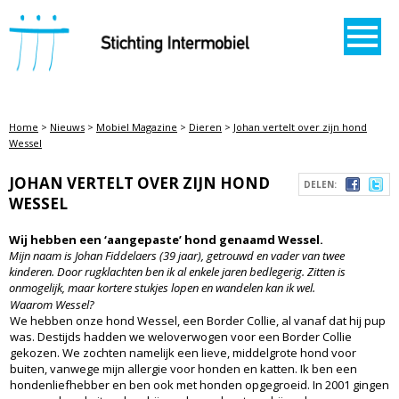
STICHTING INTERMOBIEL
Home
>
Nieuws
>
Mobiel Magazine
>
Dieren
>
Johan vertelt over zijn hond
Wessel
JOHAN VERTELT OVER ZIJN HOND
DELEN:
WESSEL
Wij hebben een ‘aangepaste’ hond genaamd Wessel.
Mijn naam is Johan Fiddelaers (39 jaar), getrouwd en vader van twee
kinderen. Door rugklachten ben ik al enkele jaren bedlegerig. Zitten is
onmogelijk, maar kortere stukjes lopen en wandelen kan ik wel.
Waarom Wessel?
We hebben onze hond Wessel, een Border Collie, al vanaf dat hij pup
was. Destijds hadden we weloverwogen voor een Border Collie
gekozen. We zochten namelijk een lieve, middelgrote hond voor
buiten, vanwege mijn allergie voor honden en katten. Ik ben een
hondenliefhebber en ben ook met honden opgegroeid. In 2001 gingen