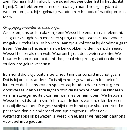
zien. Normaal ligt hij altijd bij de schuifpui, want dan ligt hij het dichtst
bij mij. Daar hebben we dan ook maar zijn mand neergelegd. In de
weekenden gaat hij regelmatig wandelen in het bos of hardlopen met
Mary.
Grappige gewoontes en minpuntjes
Als de jongens bellen blazen, komt Wessel helemaal in zijn element.
Tot grote vreugde van iedereen springt en hapt Wessel naar zoveel
mogelijk luchtbellen. Dit houdt hij een tijdje vol totdat hij doodmoe gaat
liggen. Verder is het apart als de kerkklokken luiden, want dan gaat
Wessel huilen als een wolf. Waarom hij dat doet weten we niet. We
houden het er maar op dat hij dat geluid niet prettig vindt en door te
‘huilen’ dat geluid verdringt.
Een hond die altijd buiten leeft, heeft minder contact met het gezin.
Dat is bij ons niet anders. Zo is hij minder gewend aan bezoek of
kinderen die bij ons komen spelen. Wij houden daar rekening mee
door Wessel dan vast te leggen of in de bench te doen. De kinderen
van mijn zwager echter, kunnen wel alles bij hem doen. We hebben
Wessel destijds laten snuffelen aan de luiers van onze kinderen en
ook bij die van hen. Die geur schijnt een hond op te slaan en ziet die
personen dan als onderdeel van zijn omgeving. Of het ook
wetenschappelijk bewezen is, weet ik niet, maar wij hebben daar ons
voordeel mee gedaan.