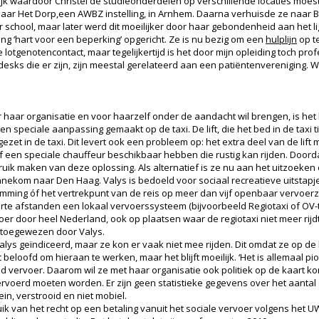
ijk waardoor Christel de studieonderdelen op verschillende locaties moest
 naar Het Dorp,een AWBZ instelling, in Arnhem. Daarna verhuisde ze naar 
ar school, maar later werd dit moeilijker door haar gebondenheid aan het l
ting ‘hart voor een beperking’ opgericht. Ze is nu bezig om een
hulplijn
op t
 lotgenotencontact, maar tegelijkertijd is het door mijn opleiding toch profe
ks die er zijn, zijn meestal gerelateerd aan een patiëntenvereniging. Wi
 haar organisatie en voor haarzelf onder de aandacht wil brengen, is het
speciale aanpassing gemaakt op de taxi. De lift, die het bed in de taxi til
zet in de taxi. Dit levert ook een probleem op: het extra deel van de li
 een speciale chauffeur beschikbaar hebben die rustig kan rijden. Doordat
ebruik maken van deze oplossing. Als alternatief is ze nu aan het uitzoeken 
nekom naar Den Haag. Valys is bedoeld voor sociaal recreatieve uitstap
ming óf het vertrekpunt van de reis op meer dan vijf openbaar vervoerzo
te afstanden een lokaal vervoerssysteem (bijvoorbeeld Regiotaxi of OV-
 door heel Nederland, ook op plaatsen waar de regiotaxi niet meer rijdt. E
n toegewezen door Valys.
alys geïndiceerd, maar ze kon er vaak niet mee rijden. Dit omdat ze op d
eloofd om hieraan te werken, maar het blijft moeilijk. ‘Het is allemaal pion
d vervoer. Daarom wil ze met haar organisatie ook politiek op de kaart ko
rvoerd moeten worden. Er zijn geen statistieke gegevens over het aantal di
ein, verstrooid en niet mobiel.
ik van het recht op een betaling vanuit het sociale vervoer volgens het U