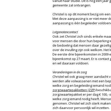
vanuit haar studie. Dit is nog één jaar
gemeente zal ontvangen.
Christel is op dit moment bezig om een
Met deze aanpassing is er niet meer 
aanpassing is één begeleider voldoende
Lotgenotencontact
Ook zet Christel zich sinds enkele ma
voor mensen die door hun beperking w
de bedoeling dat mensen daar gezelli
over de invulling zijn ook welkom. He
De eerste drie bijeenkomsten in 2009 e
bijeenkomst op 27 maart. Er is contact
en wil daaraan voldoen.
Veranderingen in de zorg
Christel wil ook graag meer aandacht 
werden alle volwassenen met een bep
welke zorg en begeleiding iemand nodig
zorgzwaartepakketten (ZZP)
beschikbaa
zorgzwaartepakket er per dag € 100,- o
welke zorg iemand nodig heeft. Mensen
genomen. Christel wil zich sterk make
zich daarvoor persoonlijk wil inzetten.