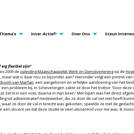
AVIGATION
Thema's
Inter-Actief!
Over Ons
Steun Intermo
erg flexibel zijn!’
juni 2009 de
opleiding Maatschappelijk Werk en Dienstverlening
op de
Hog
, maar wat is daar nou zo bijzonder aan? Hieronder volgt een portret van C
droom van Marfan
, een aangeboren en erfelijke aandoening van het bin
e er een probleem bij. In Scheveningen zakte ze door het trottoir. ‘Door deze 
 uit. Eerst in een voet, daarna in mijn been.‘ Met lopen was het direct afge
ing tot administratief medewerker, die ze door de val net niet heeft kun
, waar ze door de val in terecht was gekomen, speelde ze met de gedacht
r een docent zei dat deze studie te veel uitvoerend voor me was. Ik moes