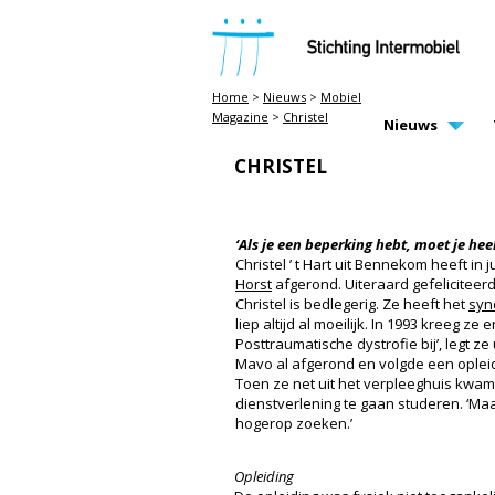
STICHTING INTERMOBIEL
Home
>
Nieuws
>
Mobiel
Magazine
>
Christel
MAIN PAGE N
Nieuws
CHRISTEL
‘Als je een beperking hebt, moet je heel 
Christel ’ t Hart uit Bennekom heeft in 
Horst
afgerond. Uiteraard gefeliciteerd
Christel is bedlegerig. Ze heeft het
syn
liep altijd al moeilijk. In 1993 kreeg z
Posttraumatische dystrofie bij’, legt ze
Mavo al afgerond en volgde een opleid
Toen ze net uit het verpleeghuis kwam
dienstverlening te gaan studeren. ‘Maa
hogerop zoeken.’
Opleiding