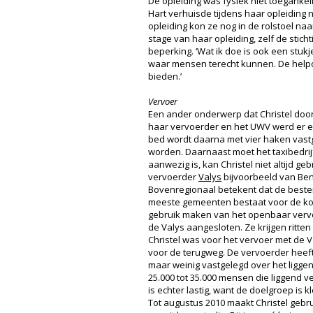
De opleiding was fysiek niet toegankel
Hart verhuisde tijdens haar opleiding
opleiding kon ze nog in de rolstoel na
stage van haar opleiding, zelf de stich
beperking. ‘Wat ik doe is ook een stukje
waar mensen terecht kunnen. De helpdes
bieden.’
Vervoer
Een ander onderwerp dat Christel door
haar vervoerder en het UWV werd er een 
bed wordt daarna met vier haken vastge
worden. Daarnaast moet het taxibedrijf
aanwezig is, kan Christel niet altijd g
vervoerder
Valys
bijvoorbeeld van Ben
Bovenregionaal betekent dat de bestem
meeste gemeenten bestaat voor de kor
gebruik maken van het openbaar vervoer
de Valys aangesloten. Ze krijgen ritte
Christel was voor het vervoer met de V
voor de terugweg. De vervoerder heeft b
maar weinig vastgelegd over het liggen
25.000 tot 35.000 mensen die liggend ve
is echter lastig, want de doelgroep is kl
Tot augustus 2010 maakt Christel gebru