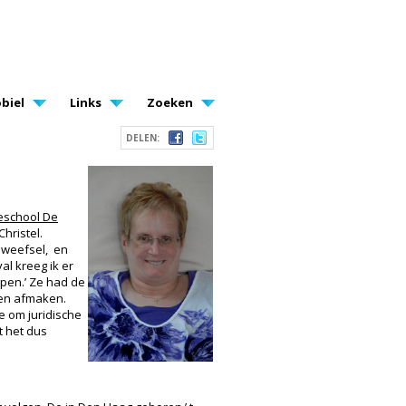
biel
Links
Zoeken
DELEN:
eschool De
hristel.
dweefsel, en
val kreeg ik er
lopen.’ Ze had de
nen afmaken.
e om juridische
t het dus