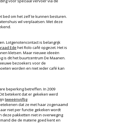
eding voor speciaal vervoer via de
et bed om het zelf te kunnen besturen.
itenshuis wil verplaatsen. Met deze
gekend.
n. Lotgenotencontact is belangrijk
nraad Ede
het Rolo café opgezet. Het is
nnen kletsen. Maar nieuwe ideeën
og is dit het buurtcentrum De Maanen.
n nieuwe bezoekers voor de
d moeten worden en niet ieder café kan
re beperking betreffen. In 2009
Dit betekent dat er gekeken werd
ijn
tweeënvijftig
it betekenen dat ze met haar zogenaamd
maar niet per functie gekeken wordt
n deze pakketten niet in overweging
iemand die de materie goed kent en