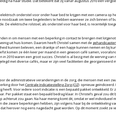
 geldig na haar studie. Dat betekent dat zij vanaf augustus 2010 een vergo
 elektrisch onderstel voor onder haar bed te krijgen met een camera op h
de noodzaak om twee begeleiders te hebben wanneer ze zich binnen of bu
. De elektrische rolstoel, als onderstel voor haar bed, is recentelijk toe
anden in om mensen met een beperking in contact te brengen met lotgenote
einig uit huis komen. Daarom heeft Christel samen met de
gehandicapte
gheid kunnen beleven, een drankje of een hapje kunnen nemen en bij ku
t liefst komen ze één keer per maand in een gewoon café samen, vooralsn
n in 2010 waren een groot succes. Christel is al bezig met de werving va
 gelegd met diverse cafés, maar er zijn veel faciliteiten die georganiseer
voor de administratieve veranderingen in de zorg, die mensen met een zwa
erking door het
Centrale Indicatiestelling Zorg (CIZ)
opnieuw geïndiceerd. 
 heeft. Voor iedere soort indicatie is een bepaald pakket ontwikkeld. Er z
r. Per pakket staat een bepaald bedrag klaar. In Christel’s geval zou d
p achteruit zou gaan. Na haar mening komt dit, omdat er wel individueel 
 die zware beperkingen hebben, zijn volgens haar bij de ontwikkeling va
n dat hierover nog eens nagedacht gaat worden. Op dit moment zoekt ze 