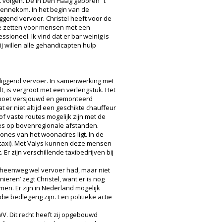
 volgen. De in Den Haag geboren ’ t
Bennekom. In het begin van de
iggend vervoer. Christel heeft voor de
e zetten voor mensen met een
ssioneel. Ik vind dat er bar weinig is
j willen alle gehandicapten hulp
 liggend vervoer. In samenwerking met
t, is vergroot met een verlengstuk. Het
ft moet versjouwd en gemonteerd
 er niet altijd een geschikte chauffeur
of vaste routes mogelijk zijn met de
jes op bovenregionale afstanden.
nes van het woonadres ligt. In de
taxi). Met Valys kunnen deze mensen
r zijn verschillende taxibedrijven bij
e heenweg wel vervoer had, maar niet
ieren’ zegt Christel, want er is nog
men. Er zijn in Nederland mogelijk
e bedlegerig zijn. Een politieke actie
WV. Dit recht heeft zij opgebouwd