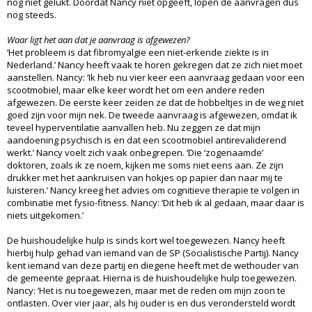
nog niet gelukt. Doordat Nancy niet opgeeft, lopen de aanvragen dus
nog steeds.
Waar ligt het aan dat je aanvraag is afgewezen?
‘Het probleem is dat fibromyalgie een niet-erkende ziekte is in
Nederland.’ Nancy heeft vaak te horen gekregen dat ze zich niet moet
aanstellen. Nancy: ‘Ik heb nu vier keer een aanvraag gedaan voor een
scootmobiel, maar elke keer wordt het om een andere reden
afgewezen. De eerste keer zeiden ze dat de hobbeltjes in de weg niet
goed zijn voor mijn nek. De tweede aanvraag is afgewezen, omdat ik
teveel hyperventilatie aanvallen heb. Nu zeggen ze dat mijn
aandoening psychisch is en dat een scootmobiel antirevaliderend
werkt.’ Nancy voelt zich vaak onbegrepen. ‘Die ‘zogenaamde’
doktoren, zoals ik ze noem, kijken me soms niet eens aan. Ze zijn
drukker met het aankruisen van hokjes op papier dan naar mij te
luisteren.’ Nancy kreeg het advies om cognitieve therapie te volgen in
combinatie met fysio-fitness. Nancy: ‘Dit heb ik al gedaan, maar daar is
niets uitgekomen.’
De huishoudelijke hulp is sinds kort wel toegewezen. Nancy heeft
hierbij hulp gehad van iemand van de SP (Socialistische Partij). Nancy
kent iemand van deze partij en diegene heeft met de wethouder van
de gemeente gepraat. Hierna is de huishoudelijke hulp toegewezen.
Nancy: ‘Het is nu toegewezen, maar met de reden om mijn zoon te
ontlasten. Over vier jaar, als hij ouder is en dus verondersteld wordt