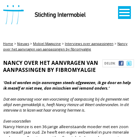
STICHTING INTERMOBIEL
Home
>
Nieuws
>
Mobiel Magazine
>
Interviews over aanpassingen
>
Nancy
over het aanvragen van aanpassingen by fibromyalgie
NANCY OVER HET AANVRAGEN VAN
DELEN:
AANPASSINGEN BY FIBROMYALGIE
‘Ook al worden mijn aanvragen steeds afgewezen, ik ga door en help
ik mezelf er niet mee, dan misschien wel iemand anders.’
Dat een aanvraag voor een voorziening of aanpassing bij de gemeente niet
altijd even gemakkelijk is, heeft Nancy Heinze uit Weert ondervonden. In dit
interview is te lezen wat haar ervaring hiermee is.
Even voorstellen
Nancy Heinze is een 36-jarige alleenstaande moeder met een zoon
van twaalf jaar oud. Ze heeft een eigen webwinkel in pure minerale