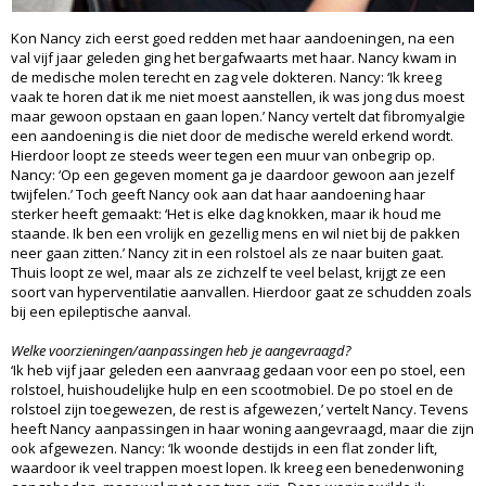
Kon Nancy zich eerst goed redden met haar aandoeningen, na een
val vijf jaar geleden ging het bergafwaarts met haar. Nancy kwam in
de medische molen terecht en zag vele dokteren. Nancy: ‘Ik kreeg
vaak te horen dat ik me niet moest aanstellen, ik was jong dus moest
maar gewoon opstaan en gaan lopen.’ Nancy vertelt dat fibromyalgie
een aandoening is die niet door de medische wereld erkend wordt.
Hierdoor loopt ze steeds weer tegen een muur van onbegrip op.
Nancy: ‘Op een gegeven moment ga je daardoor gewoon aan jezelf
twijfelen.’ Toch geeft Nancy ook aan dat haar aandoening haar
sterker heeft gemaakt: ‘Het is elke dag knokken, maar ik houd me
staande. Ik ben een vrolijk en gezellig mens en wil niet bij de pakken
neer gaan zitten.’ Nancy zit in een rolstoel als ze naar buiten gaat.
Thuis loopt ze wel, maar als ze zichzelf te veel belast, krijgt ze een
soort van hyperventilatie aanvallen. Hierdoor gaat ze schudden zoals
bij een epileptische aanval.
Welke voorzieningen/aanpassingen heb je aangevraagd?
‘Ik heb vijf jaar geleden een aanvraag gedaan voor een po stoel, een
rolstoel, huishoudelijke hulp en een scootmobiel. De po stoel en de
rolstoel zijn toegewezen, de rest is afgewezen,’ vertelt Nancy. Tevens
heeft Nancy aanpassingen in haar woning aangevraagd, maar die zijn
ook afgewezen. Nancy: ‘Ik woonde destijds in een flat zonder lift,
waardoor ik veel trappen moest lopen. Ik kreeg een benedenwoning