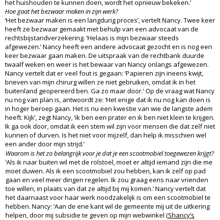
het huishouden te kunnen doen, wordt het opnieuw bekeken.’
Hoe gaat het bezwaar maken in zijn werk?
‘Het bezwaar maken is een langdurig proces’, vertelt Nancy. Twee keer
heeft ze bezwaar gemaakt met behulp van een advocaat van de
rechtsbijstandverzekering. ‘Helaas is mijn bezwaar steeds
afgewezen.’ Nancy heeft een andere advocaat gezocht en is nog een
keer bezwaar gaan maken. De uitspraak van de rechtbank duurde
twaalf weken en weer is het bewaar van Nancy onlangs afgewezen.
Nancy vertelt dat er veel fout is gegaan: ‘Papieren zijn ineens kwijt,
brieven van mijn chirurg willen ze niet gebruiken, omdat ik in het
buitenland geopereerd ben. Ga zo maar door.’ Op de vraag wat Nancy
nu nog van plan is, antwoordt ze: ‘Het enige dat ik nu nog kan doen is
in hoger beroep gaan. Het is nu een kwestie van wie de langste adem
heeft. Kijk’, zegt Nancy, ‘ik ben een prater en ik ben niet klein te krijgen.
Ik ga ook door, omdat ik een stem wil zijn voor mensen die dat zelf niet
kunnen of durven. Is het niet voor mijzelf, dan help ik misschien wel
een ander door mijn strijd.’
Waarom is het zo belangrijk voor je dat je een scootmobiel toegewezen krijgt?
‘Als ik naar buiten wil met de rolstoel, moet er altijd iemand zijn die me
moet duwen. Als ik een scootmobiel zou hebben, kan ik zelf op pad
gaan en veel meer dingen regelen. Ik zou graag eens naar vrienden
toe willen, in plaats van dat ze altijd bij mij komen.’ Nancy vertelt dat
het daarnaast voor haar werk noodzakelijk is om een scootmobiel te
hebben. Nancy: ‘Aan de ene kant wil de gemeente mij uit de uitkering
helpen, door mij subsidie te geven op mijn webwinkel (
Shancy’s