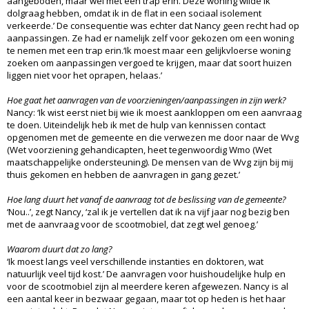
aangeboden, maar wel met een trap erin. Deze woning wilde ik
dolgraag hebben, omdat ik in de flat in een sociaal isolement
verkeerde.’ De consequentie was echter dat Nancy geen recht had op
aanpassingen. Ze had er namelijk zelf voor gekozen om een woning
te nemen met een trap erin.‘Ik moest maar een gelijkvloerse woning
zoeken om aanpassingen vergoed te krijgen, maar dat soort huizen
liggen niet voor het oprapen, helaas.’
Hoe gaat het aanvragen van de voorzieningen/aanpassingen in zijn werk?
Nancy: ‘Ik wist eerst niet bij wie ik moest aankloppen om een aanvraag
te doen. Uiteindelijk heb ik met de hulp van kennissen contact
opgenomen met de gemeente en die verwezen me door naar de Wvg
(Wet voorziening gehandicapten, heet tegenwoordig Wmo (Wet
maatschappelijke ondersteuning). De mensen van de Wvg zijn bij mij
thuis gekomen en hebben de aanvragen in gang gezet.’
Hoe lang duurt het vanaf de aanvraag tot de beslissing van de gemeente?
‘Nou..’, zegt Nancy, ‘zal ik je vertellen dat ik na vijf jaar nog bezig ben
met de aanvraag voor de scootmobiel, dat zegt wel genoeg.’
Waarom duurt dat zo lang?
‘Ik moest langs veel verschillende instanties en doktoren, wat
natuurlijk veel tijd kost.’ De aanvragen voor huishoudelijke hulp en
voor de scootmobiel zijn al meerdere keren afgewezen. Nancy is al
een aantal keer in bezwaar gegaan, maar tot op heden is het haar