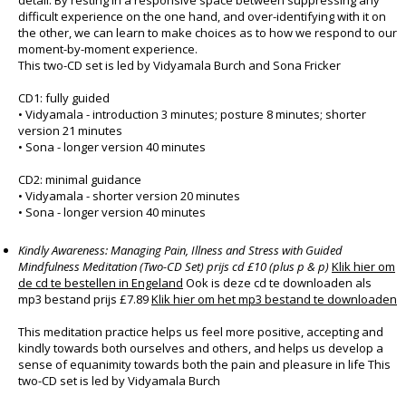
detail. By resting in a responsive space between suppressing any
difficult experience on the one hand, and over-identifying with it on
the other, we can learn to make choices as to how we respond to our
moment-by-moment experience.
This two-CD set is led by Vidyamala Burch and Sona Fricker
CD1: fully guided
• Vidyamala - introduction 3 minutes; posture 8 minutes; shorter
version 21 minutes
• Sona - longer version 40 minutes
CD2: minimal guidance
• Vidyamala - shorter version 20 minutes
• Sona - longer version 40 minutes
Kindly Awareness: Managing Pain, Illness and Stress with Guided
Mindfulness Meditation (Two-CD Set) prijs cd £10 (plus p & p)
Klik hier om
de cd te bestellen in Engeland
Ook is deze cd te downloaden als
mp3 bestand prijs £7.89
Klik hier om het mp3 bestand te downloaden
This meditation practice helps us feel more positive, accepting and
kindly towards both ourselves and others, and helps us develop a
sense of equanimity towards both the pain and pleasure in life This
two-CD set is led by Vidyamala Burch