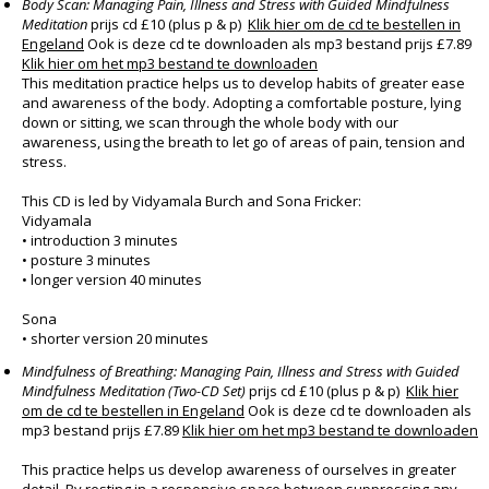
Body Scan: Managing Pain, Illness and Stress with Guided Mindfulness
Meditation
prijs cd £10 (plus p & p)
Klik hier om de cd te bestellen in
Engeland
Ook is deze cd te downloaden als mp3 bestand prijs £7.89
Klik hier om het mp3 bestand te downloaden
This meditation practice helps us to develop habits of greater ease
and awareness of the body. Adopting a comfortable posture, lying
down or sitting, we scan through the whole body with our
awareness, using the breath to let go of areas of pain, tension and
stress.
This CD is led by Vidyamala Burch and Sona Fricker:
Vidyamala
• introduction 3 minutes
• posture 3 minutes
• longer version 40 minutes
Sona
• shorter version 20 minutes
Mindfulness of Breathing: Managing Pain, Illness and Stress with Guided
Mindfulness Meditation (Two-CD Set)
prijs cd £10 (plus p & p)
Klik hier
om de cd te bestellen in Engeland
Ook is deze cd te downloaden als
mp3 bestand prijs £7.89
Klik hier om het mp3 bestand te downloaden
This practice helps us develop awareness of ourselves in greater