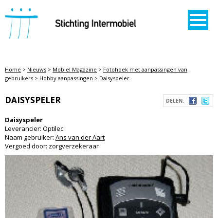
STICHTING INTERMOBIEL
Home
>
Nieuws
>
Mobiel Magazine
>
Fotohoek met aanpassingen van
gebruikers
>
Hobby aanpassingen
>
Daisyspeler
DAISYSPELER
DELEN:
Daisyspeler
Leverancier: Optilec
Naam gebruiker:
Ans van der Aart
Vergoed door: zorgverzekeraar