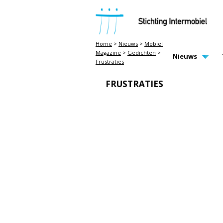
STICHTING INTERMOBIEL
Home
>
Nieuws
>
Mobiel
Magazine
>
Gedichten
>
MAIN PAGE N
Nieuws
Frustraties
FRUSTRATIES