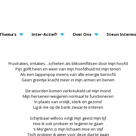
AVIGATION
Thema's
Inter-Actief!
Over Ons
Steun Intermo
Frustraties, irritaties…schieten als bliksemflitsen door mijn hoofd
Pijn golft heen en weer van mijn hoofdhuid tot mijn tenen
Als een lappenpop ineens van alle energie beroofd
Geen greintje kracht meer in mijn armen en benen
De woorden komen verkreukeld uit mijn mond
Mijn hersenen weigeren normaal te functioneren
In plaats van vrolijk, sterk en gezond
Lig ik me op de bank zwaar te irriteren
Schijnbaar willoos volgt mijn geest mijn lijf
Hoe ik ook probeer er tegenin te gaan
’s Morgens is mijn lichaam moe en stijf
Toch probeer ik weer voor deze dag te gaan