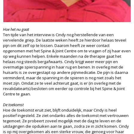
Hoe het nu gaat
Ten tijde van het interview is Cindy nog herstellende van een
vervelende griep. De laatste weken heeft ze hierdoor helaas teveel
pijn om dit zelf op te lossen. Daarom heeft ze weer contact
opgenomen met het Spine & Joint Centre om te vragen of zij haar even
op weg kunnen helpen. Enkele maanden na de therapie gaat het
helaas nog steeds bergafwaarts. Cindy krijgt weer meer pijn en
overmatige spierspanning in haar rug en benen. In overleg met de
huisarts is ze overgestapt op andere pijnmedicatie. De pijn is daarna
verminderd, maar de spanning in de spieren is nog niet zoals het
moet zijn. Omdat ze te veel achteruit gaat, is er (in overleg met de
revalidatiearts) besloten om eerder op controle bij het Spine & Joint
Centre te gaan.
De toekomst
Hoe de toekomst eruit ziet, blijft onduidelijk, maar Cindy is heel
positief ingesteld. Ze ziet ondanks alles de toekomst met vertrouwen
tegemoet. Ze probeert zoveel mogelijk met de dag te leven en de
uitdagingen die opduiken aan te gaan, zodra ze in zicht komen. Cindy
is op mij overgekomen als een sterke vrouw, die genoeg voor haar