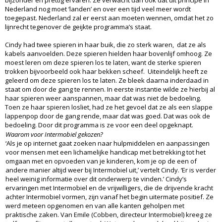
Nederland nog moet ‘landen’ en over een tijd veel meer wordt
toegepast. Nederland zal er eerst aan moeten wennen, omdat het zo
lijnrecht tegenover de geijkte programma’s staat.
Cindy had twee spieren in haar buik, die zo sterk waren, dat ze als
kabels aanvoelden. Deze spieren hielden haar bovenlijf omhoog. Ze
moest leren om deze spieren los te laten, want de sterke spieren
trokken bijvoorbeeld ook haar bekken scheef. Uiteindelijk heeft ze
geleerd om deze spieren los te laten. Ze bleek daarna inderdaad in
staat om door de gang te rennen. In eerste instantie wilde ze hierbij al
haar spieren weer aanspannen, maar dat was niet de bedoeling.
Toen ze haar spieren losliet, had ze het gevoel dat ze als een slappe
lappenpop door de gang rende, maar dat was goed. Dat was ook de
bedoeling. Door dit programma is ze voor een deel opgeknapt.
Waarom voor Intermobiel gekozen?
‘Als je op internet gaat zoeken naar hulpmiddelen en aanpassingen
voor mensen met een lichamelijke handicap met betrekking tot het
omgaan met en opvoeden van je kinderen, kom je op de een of
andere manier altijd weer bij Intermobiel uit,’ vertelt Cindy. ‘Er is verder
heel weinig informatie over dit onderwerp te vinden.’ Cindy’s
ervaringen met Intermobiel en de vrijwilligers, die de drijvende kracht
achter Intermobiel vormen, zijn vanaf het begin uitermate positief. Ze
werd meteen opgenomen en van alle kanten geholpen met
praktische zaken. Van Emile (Cobben, directeur Intermobiel) kreeg ze