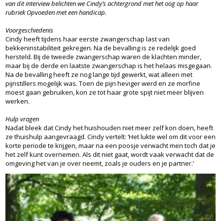
van dit interview belichten we Cindy’s achtergrond met het oog op haar
rubriek Opvoeden met een handicap.
Voorgeschiedenis
Cindy heeft tijdens haar eerste zwangerschap last van
bekkeninstabiliteit gekregen. Na de bevalling is ze redelijk goed
hersteld. Bij de tweede zwangerschap waren de klachten minder,
maar bij de derde en laatste zwangerschap is het helaas misgegaan.
Na de bevalling heeft ze nog lange tijd gewerkt, wat alleen met
pijnstillers mogelijk was. Toen de pijn heviger werd en ze morfine
moest gaan gebruiken, kon ze tot haar grote spijt niet meer blijven
werken.
Hulp vragen
Nadat bleek dat Cindy het huishouden niet meer zelf kon doen, heeft
ze thuishulp aangevraagd. Cindy vertelt: ‘Het lukte wel om dit voor een
korte periode te krijgen, maar na een poosje verwacht men toch dat je
het zelf kunt overnemen. Als dit niet gaat, wordt vaak verwacht dat de
omgeving het van je over neemt, zoals je ouders en je partner.’