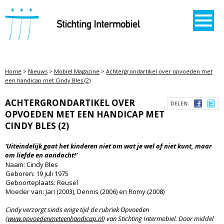
STICHTING INTERMOBIEL
Home
>
Nieuws
>
Mobiel Magazine
>
Achtergrondartikel over opvoeden met
een handicap met Cindy Bles (2)
ACHTERGRONDARTIKEL OVER
DELEN:
OPVOEDEN MET EEN HANDICAP MET
CINDY BLES (2)
‘Uiteindelijk gaat het kinderen niet om wat je wel of niet kunt, maar
om liefde en aandacht!’
Naam: Cindy Bles
Geboren: 19 juli 1975
Geboorteplaats: Reusel
Moeder van: Jari (2003), Dennis (2006) en Romy (2008)
Cindy verzorgt sinds enige tijd de rubriek Opvoeden
(
www.opvoedenmeteenhandicap.nl
) van Stichting Intermobiel. Door middel