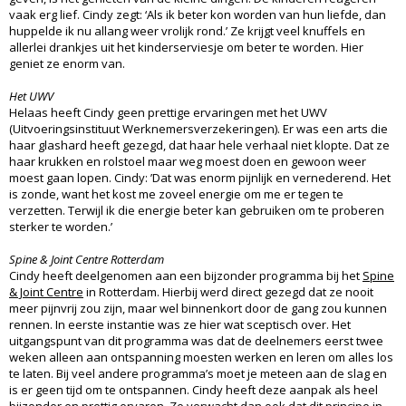
vaak erg lief. Cindy zegt: ‘Als ik beter kon worden van hun liefde, dan
huppelde ik nu allang weer vrolijk rond.’ Ze krijgt veel knuffels en
allerlei drankjes uit het kinderserviesje om beter te worden. Hier
geniet ze enorm van.
Het UWV
Helaas heeft Cindy geen prettige ervaringen met het UWV
(Uitvoeringsinstituut Werknemersverzekeringen). Er was een arts die
haar glashard heeft gezegd, dat haar hele verhaal niet klopte. Dat ze
haar krukken en rolstoel maar weg moest doen en gewoon weer
moest gaan lopen. Cindy: ’Dat was enorm pijnlijk en vernederend. Het
is zonde, want het kost me zoveel energie om me er tegen te
verzetten. Terwijl ik die energie beter kan gebruiken om te proberen
sterker te worden.’
Spine & Joint Centre Rotterdam
Cindy heeft deelgenomen aan een bijzonder programma bij het
Spine
& Joint Centre
in Rotterdam. Hierbij werd direct gezegd dat ze nooit
meer pijnvrij zou zijn, maar wel binnenkort door de gang zou kunnen
rennen. In eerste instantie was ze hier wat sceptisch over. Het
uitgangspunt van dit programma was dat de deelnemers eerst twee
weken alleen aan ontspanning moesten werken en leren om alles los
te laten. Bij veel andere programma’s moet je meteen aan de slag en
is er geen tijd om te ontspannen. Cindy heeft deze aanpak als heel
bijzonder en prettig ervaren. Ze verwacht dan ook dat dit principe in