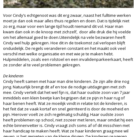
Voor Cindy’s echtgenoot was dit erg zwaar, naast het fulltime werken
moet je dan ook maar alles thuis regelen en doen. Dat is tijdelijk niet
zo erg, maar voor een lange tijd houdt niemand dit vol. Haar man
kwam dan ook in de knoop met zichzelf, door alle druk die hij voelde
om het allemaal goed te doen.Uiteindelijk na vele bezwaren heeft
Cindy wel hulp gekregen. Hoe dit in de toekomst zal verlopen blijft
onduidelijk. De regels veranderen constant en het maakt ook veel
verschil met welke organisatie en met wie je te maken hebt.
Hulpmiddelen, zoals een rolstoel en een invalidenparkeerkaart, heeft
ze zonder al te veel problemen gekregen.
De kinderen
Cindy heeft samen met haar man drie kinderen. Ze zijn alle drie nog
jong. Natuurlijk brengt dit af en toe de nodige uitdagingen met zich
mee. Cindy vertelt dat het wel fijn is, dat haar oudste zoon van 7 jaar
inmiddels een klein beetje kan begrijpen dat ze pijn in haar rug of
haar benen heeft. Wat ze moeilijk vindt in relatie tot de kinderen, is
het feit dat ze vaak kortaf en snel geïrriteerd is door de moeheid en
pijn. Hierover voelt ze zich regelmatig schuldig. Haar oudste zoon
heeft problemen op school, niet zozeer met leren, maar omdat hij een
echte binnenvetter is. Cindy vraagt zich soms af of dit misschien met
haar handicap te maken heeft. Wat ze haar kinderen graag mee wil
geven, is het genieten van de kleine dingen. De kinderen reageren