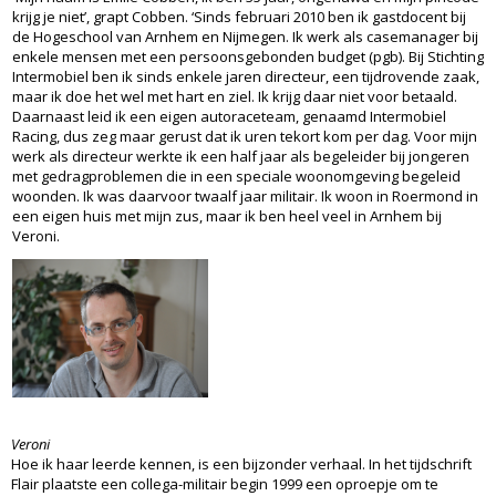
krijg je niet’, grapt Cobben. ‘Sinds februari 2010 ben ik gastdocent bij
de Hogeschool van Arnhem en Nijmegen. Ik werk als casemanager bij
enkele mensen met een persoonsgebonden budget (pgb). Bij Stichting
Intermobiel ben ik sinds enkele jaren directeur, een tijdrovende zaak,
maar ik doe het wel met hart en ziel. Ik krijg daar niet voor betaald.
Daarnaast leid ik een eigen autoraceteam, genaamd Intermobiel
Racing, dus zeg maar gerust dat ik uren tekort kom per dag. Voor mijn
werk als directeur werkte ik een half jaar als begeleider bij jongeren
met gedragproblemen die in een speciale woonomgeving begeleid
woonden. Ik was daarvoor twaalf jaar militair. Ik woon in Roermond in
een eigen huis met mijn zus, maar ik ben heel veel in Arnhem bij
Veroni.
Veroni
Hoe ik haar leerde kennen, is een bijzonder verhaal. In het tijdschrift
Flair plaatste een collega-militair begin 1999 een oproepje om te