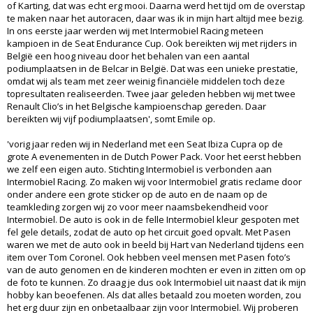
of Karting, dat was echt erg mooi. Daarna werd het tijd om de overstap
te maken naar het autoracen, daar was ik in mijn hart altijd mee bezig.
In ons eerste jaar werden wij met Intermobiel Racing meteen
kampioen in de Seat Endurance Cup. Ook bereikten wij met rijders in
België een hoog niveau door het behalen van een aantal
podiumplaatsen in de Belcar in België. Dat was een unieke prestatie,
omdat wij als team met zeer weinig financiële middelen toch deze
topresultaten realiseerden. Twee jaar geleden hebben wij met twee
Renault Clio’s in het Belgische kampioenschap gereden. Daar
bereikten wij vijf podiumplaatsen', somt Emile op.
'vorig jaar reden wij in Nederland met een Seat Ibiza Cupra op de
grote A evenementen in de Dutch Power Pack. Voor het eerst hebben
we zelf een eigen auto. Stichting Intermobiel is verbonden aan
Intermobiel Racing. Zo maken wij voor Intermobiel gratis reclame door
onder andere een grote sticker op de auto en de naam op de
teamkleding zorgen wij zo voor meer naamsbekendheid voor
Intermobiel. De auto is ook in de felle Intermobiel kleur gespoten met
fel gele details, zodat de auto op het circuit goed opvalt. Met Pasen
waren we met de auto ook in beeld bij Hart van Nederland tijdens een
item over Tom Coronel. Ook hebben veel mensen met Pasen foto’s
van de auto genomen en de kinderen mochten er even in zitten om op
de foto te kunnen. Zo draag je dus ook Intermobiel uit naast dat ik mijn
hobby kan beoefenen. Als dat alles betaald zou moeten worden, zou
het erg duur zijn en onbetaalbaar zijn voor Intermobiel. Wij proberen