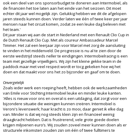
ook een deel van ons sponsorbudget te doneren aan Intermobiel, als
de financiën het toe laten aan het einde van het seizoen. Dit moet
echter dit jaar wel mogelijk zijn. Gelukkig hebben we dit de afgelopen
jaren steeds kunnen doen. Verder laten we één of twee keer per jaar
mensen naar het circuit komen, zodat ze een leuke dag beleven met
het team.'
Dit jaar staan wij aan de start in Nederland met een Renault Clio Cup in
de Dutch Renault Clio Cup. Met als coureur Ambassadeur Marcel
Timmer. Het zal een leerjaar zijn voor Marcel met zorg de aansluiting
te vinden in het middenveld. De progressie is nu al te zien door de
eerste wedstrijd steeds neller te eindigingen. Intermobielracing is een
team met gezellige vrijwilligers. Wij zijn het kleine gekke team in de
paddock maar met veel respect wordt er tocg gekeken hoe wij het
doen en dat maakt voor ons het zo bijzonder en gaaf om te doen.
Onvergetelijk
Zoals ieder werk een roeping heeft, hebben ook de werkzaamheden
van Emile voor Stichting Intermobiel leuke en minder leuke kanten.
'Alles is nieuw voor ons en overal is een uitdaging, dat zorgt voor een
bijzondere situatie die weinigen kunnen creëren. Intermobiel is
Veroni's levenswerk; haar kracht is zo mooi, daar geniet ik elke dag
van. Minder is dat wij nog steeds klein zijn en financieel weinig
draagkracht hebben. Dat is frustrerend, vele grote goede doelen
krijgen miljoenen euro’s. Wij zouden zoveel meer kunnen doen als er
structurele inkomsten zouden zijn om één of twee fulltimers te