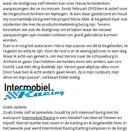
waar de doelgroep zelf ideeën kan over nieuw te bedenken
aanpassingen die ze nu missen. Sinds februari 2010 ben ik actief voor
de Hogeschool Arnhem en Nijmegen. 'Ik ben daar gastdocent en houd
mij voornamelijk bezig met het project Move Able. Ik begeleid daar ook
studenten die met de productontwikkeling bezig zijn. Tevens
bezoeken we ook de doelgroep om te kijken waar de nieuwe
aanpassingen aan moeten voldoen om goed gebruikt te kunnen
worden.
Dan is er nog het autoracen. Het is mijn passie om dit te begeleiden, te
regelen en erbij te zijn. Voor de rest is er te weinig tijd over in een dag.
Waar ik echt van geniet is, om met Veroni naar de schouwburg in
Arnhem te gaan. Dan hebben we beiden even iets anders aan ons
hoofd. Laat één ding duidelijk zijn: Veroni gaat altijd op alles voor!
Door haar ben ik echt anders gaan leven. Zij is mijn rustpunt, mijn
drive en mijn passie”, verklaart Emile stellig.
Gratis reclame
Zoals Emile zelf al opmerkte, houdt hij zich intensief bezig met de
autosport.
Intermobiel Racing
is een initiatief van Marcel Timmer en
mijzelf. Marcel startte met racen in de karting en ik begeleidde hem. In
het tweede jaar werd Intermobiel Racing Karting kampioen in de Kings