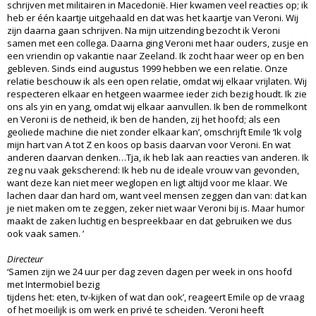
schrijven met militairen in Macedonië. Hier kwamen veel reacties op; ik
heb er één kaartje uitgehaald en dat was het kaartje van Veroni. Wij
zijn daarna gaan schrijven. Na mijn uitzending bezocht ik Veroni
samen met een collega. Daarna ging Veroni met haar ouders, zusje en
een vriendin op vakantie naar Zeeland. Ik zocht haar weer op en ben
gebleven. Sinds eind augustus 1999 hebben we een relatie. Onze
relatie beschouw ik als een open relatie, omdat wij elkaar vrijlaten. Wij
respecteren elkaar en hetgeen waarmee ieder zich bezig houdt. Ik zie
ons als yin en yang, omdat wij elkaar aanvullen. Ik ben de rommelkont
en Veroni is de netheid, ik ben de handen, zij het hoofd; als een
geoliede machine die niet zonder elkaar kan’, omschrijft Emile ‘Ik volg
mijn hart van A tot Z en koos op basis daarvan voor Veroni. En wat
anderen daarvan denken…Tja, ik heb lak aan reacties van anderen. Ik
zeg nu vaak gekscherend: Ik heb nu de ideale vrouw van gevonden,
want deze kan niet meer weglopen en ligt altijd voor me klaar. We
lachen daar dan hard om, want veel mensen zeggen dan van: dat kan
je niet maken om te zeggen, zeker niet waar Veroni bij is. Maar humor
maakt de zaken luchtig en bespreekbaar en dat gebruiken we dus
ook vaak samen. ’
Directeur
‘Samen zijn we 24 uur per dag zeven dagen per week in ons hoofd
met Intermobiel bezig
tijdens het: eten, tv-kijken of wat dan ook’, reageert Emile op de vraag
of het moeilijk is om werk en privé te scheiden. ‘Veroni heeft