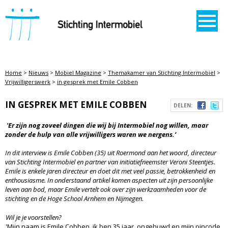
STICHTING INTERMOBIEL
Home
>
Nieuws
>
Mobiel Magazine
>
Themakamer van Stichting Intermobiel
>
Vrijwilligerswerk
>
in gesprek met Emile Cobben
IN GESPREK MET EMILE COBBEN
DELEN:
'Er zijn nog zoveel dingen die wij bij Intermobiel nog willen, maar
zonder de hulp van alle vrijwilligers waren we nergens.’
In dit interview is Emile Cobben (35) uit Roermond aan het woord, directeur
van Stichting Intermobiel en partner van initiatiefneemster Veroni Steentjes.
Emile is enkele jaren directeur en doet dit met veel passie, betrokkenheid en
enthousiasme. In onderstaand artikel komen aspecten uit zijn persoonlijke
leven aan bod, maar Emile vertelt ook over zijn werkzaamheden voor de
stichting en de Hoge School Arnhem en Nijmegen.
Wil je je voorstellen?
'Mijn naam is Emile Cobben, ik ben 35 jaar, ongehuwd en mijn pincode