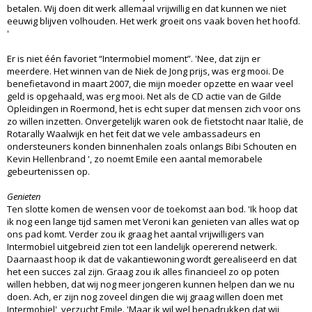
betalen. Wij doen dit werk allemaal vrijwillig en dat kunnen we niet
eeuwig blijven volhouden. Het werk groeit ons vaak boven het hoofd.
'
Er is niet één favoriet “Intermobiel moment”. 'Nee, dat zijn er
meerdere. Het winnen van de Niek de Jong prijs, was erg mooi. De
benefietavond in maart 2007, die mijn moeder opzette en waar veel
geld is opgehaald, was erg mooi. Net als de CD actie van de Gilde
Opleidingen in Roermond, het is echt super dat mensen zich voor ons
zo willen inzetten. Onvergetelijk waren ook de fietstocht naar Italië, de
Rotarally Waalwijk en het feit dat we vele ambassadeurs en
ondersteuners konden binnenhalen zoals onlangs Bibi Schouten en
Kevin Hellenbrand ', zo noemt Emile een aantal memorabele
gebeurtenissen op.
Genieten
Ten slotte komen de wensen voor de toekomst aan bod. 'Ik hoop dat
ik nog een lange tijd samen met Veroni kan genieten van alles wat op
ons pad komt. Verder zou ik graag het aantal vrijwilligers van
Intermobiel uitgebreid zien tot een landelijk opererend netwerk.
Daarnaast hoop ik dat de vakantiewoning wordt gerealiseerd en dat
het een succes zal zijn. Graag zou ik alles financieel zo op poten
willen hebben, dat wij nog meer jongeren kunnen helpen dan we nu
doen. Ach, er zijn nog zoveel dingen die wij graag willen doen met
Intermobiel', verzucht Emile. 'Maar ik wil wel benadrukken dat wij