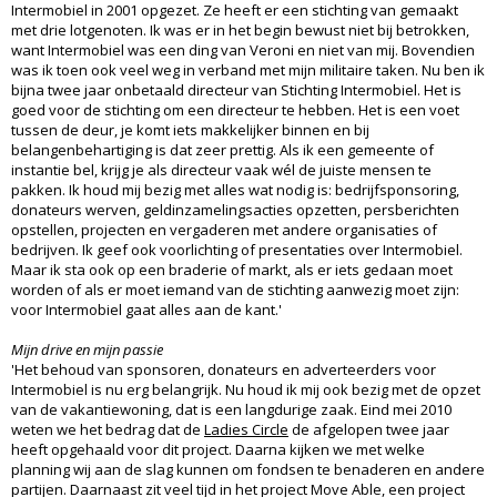
Intermobiel in 2001 opgezet. Ze heeft er een stichting van gemaakt
met drie lotgenoten. Ik was er in het begin bewust niet bij betrokken,
want Intermobiel was een ding van Veroni en niet van mij. Bovendien
was ik toen ook veel weg in verband met mijn militaire taken. Nu ben ik
bijna twee jaar onbetaald directeur van Stichting Intermobiel. Het is
goed voor de stichting om een directeur te hebben. Het is een voet
tussen de deur, je komt iets makkelijker binnen en bij
belangenbehartiging is dat zeer prettig. Als ik een gemeente of
instantie bel, krijg je als directeur vaak wél de juiste mensen te
pakken. Ik houd mij bezig met alles wat nodig is: bedrijfsponsoring,
donateurs werven, geldinzamelingsacties opzetten, persberichten
opstellen, projecten en vergaderen met andere organisaties of
bedrijven. Ik geef ook voorlichting of presentaties over Intermobiel.
Maar ik sta ook op een braderie of markt, als er iets gedaan moet
worden of als er moet iemand van de stichting aanwezig moet zijn:
voor Intermobiel gaat alles aan de kant.'
Mijn drive en mijn passie
'Het behoud van sponsoren, donateurs en adverteerders voor
Intermobiel is nu erg belangrijk. Nu houd ik mij ook bezig met de opzet
van de vakantiewoning, dat is een langdurige zaak. Eind mei 2010
weten we het bedrag dat de
Ladies Circle
de afgelopen twee jaar
heeft opgehaald voor dit project. Daarna kijken we met welke
planning wij aan de slag kunnen om fondsen te benaderen en andere
partijen. Daarnaast zit veel tijd in het project Move Able, een project