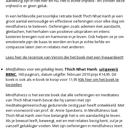
aanwezig zijn in het hier en nu. Het is echte vrijheid - en zonder deze
vrijheid is er geen geluk.
In een liefdevolle persoonlijke retraite biedt Thich Nhat Hanh je een
groot aantal eenvoudige en effectieve oefeningen voor elke dag om
mindfulness te beleven. Oefeningen zoals ademen met aandacht,
glimlachen, het herhalen van positieve uitspraken en intens
luisteren brengen rust en harmonie in je leven. Ook helpen ze je om
emotionele pijn de baas te worden en kun je echte liefde en
compassie laten zien in relaties met anderen.
Lees hier de recensie van Veroni die het boek met een 9 waardeert!
Mindfullness voor een gelukkig leven,
Thich Nhat Hanh.
uitgeverij
BBNC
,
160 pagina’s, datum uitgifte: februari 2010 prijs €14,95. Dit
boek is ook als e-book te koop voor 11,95
Klik hier om het boek te
bestellen
Mindfulness is het eerste boek dat alle oefeningen en meditaties
van Thich Nhat Hanh bevat die hij samen met zijn
meditatiegemeenschap gedurende zestig jaar heeft ontwikkeld. Met
een voorwoord van prof. dr. Anne Speckens. In Mindfulness laat
Thich Nhat Hanh zien hoe belangrijk het is om aandachtig te leven.
Als je bewust leeft, beweegt, eet en met relaties bezig bent, zul je je
vanzelf gelukkiger voelen. Met zijn oefeningen in mindfulness leert