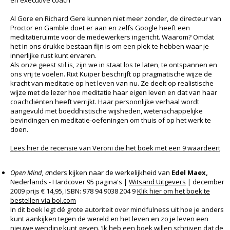
en executive coach
Al Gore en Richard Gere kunnen niet meer zonder, de directeur van
Proctor en Gamble doet er aan en zelfs Google heeft een
meditatieruimte voor de medewerkers ingericht. Waarom? Omdat
het in ons drukke bestaan fijn is om een plek te hebben waar je
innerlijke rust kunt ervaren.
Als onze geest stil is, zijn we in staat los te laten, te ontspannen en
ons vrij te voelen. Rixt Kuiper beschrijft op pragmatische wijze de
kracht van meditatie op het leven van nu. Ze deelt op realistische
wijze met de lezer hoe meditatie haar eigen leven en dat van haar
coachcliënten heeft verrijkt. Haar persoonlijke verhaal wordt
aangevuld met boeddhistische wijsheden, wetenschappelijke
bevindingen en meditatie-oefeningen om thuis of op het werk te
doen.
Lees hier de recensie van Veroni die het boek met een 9 waardeert
Open Mind, a
nders kijken naar de werkelijkheid van
Edel Maex,
Nederlands - Hardcover 95 pagina's |
Witsand Uitgevers
| december
2009 prijs € 14,95, ISBN: 978 94 9038 204 9
Klik hier om het boek te
bestellen via bol.com
In dit boek legt dé grote autoriteit over mindfulness uit hoe je anders
kunt aankijken tegen de wereld en het leven en zo je leven een
nieuwe wending kunt geven. ’Ik heb een boek willen schrijven dat de