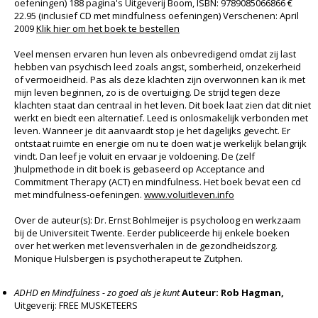
oefeningen) 188 pagina's Uitgeverij Boom, ISBN: 9789085066866 €
22.95 (inclusief CD met mindfulness oefeningen) Verschenen: April
2009
Klik hier om het boek te bestellen
Veel mensen ervaren hun leven als onbevredigend omdat zij last
hebben van psychisch leed zoals angst, somberheid, onzekerheid
of vermoeidheid. Pas als deze klachten zijn overwonnen kan ik met
mijn leven beginnen, zo is de overtuiging. De strijd tegen deze
klachten staat dan centraal in het leven. Dit boek laat zien dat dit niet
werkt en biedt een alternatief. Leed is onlosmakelijk verbonden met
leven. Wanneer je dit aanvaardt stop je het dagelijks gevecht. Er
ontstaat ruimte en energie om nu te doen wat je werkelijk belangrijk
vindt. Dan leef je voluit en ervaar je voldoening. De (zelf
)hulpmethode in dit boek is gebaseerd op Acceptance and
Commitment Therapy (ACT) en mindfulness. Het boek bevat een cd
met mindfulness-oefeningen.
www.voluitleven.info
Over de auteur(s): Dr. Ernst Bohlmeijer is psycholoog en werkzaam
bij de Universiteit Twente. Eerder publiceerde hij enkele boeken
over het werken met levensverhalen in de gezondheidszorg.
Monique Hulsbergen is psychotherapeut te Zutphen.
ADHD en Mindfulness - zo goed als je kunt
Auteur: Rob Hagman,
Uitgeverij: FREE MUSKETEERS