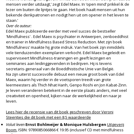
mensen verder uitdaagt,’ zegt Edel Maex. In ‘open mind’ prikkel ik de
lezer om buiten de lijntjes te gaan. Het boek haalt mensen uit hun
bekende denkpatronen en nodigt hen uit om opener in het leven te
staan.’
Over de auteur:
Edel Maex publiceerde eerder met veel succes de bestseller
'Mindfulness' . Edel Maex is psychiater in Antwerpen, zenboeddhist
en trainer in Mindfulness Based Stress Reduction. Met zijn boek
‘Mindfulness’ maakte hij grote indruk. Van het boek zijn inmiddels
vele tienduizenden exemplaren verkocht. Edel Maex begeleidt en
superviseert Mindfulness-trainingen en geeft lezingen en
seminaries aan leidinggevenden in bedrijven. Hij is tevens
secretaris-generaal van de Boeddhistische Unie van België.
Na zijn uiterst succesvolle debuut een nieuw groot boek van Edel
Maex, waarin hij verder in de voetsporen treedt van grote
leermeesters als Thich Nhat Hanh, Genpo Roshi en Jon Kabat-Zinn.
Je leven veranderen betekent in de eerste plaats anders, met veel
creativiteit en openheid, kijken naar de werkelijkheid en naar je
leven.
Lees hier de recensie van dit boek geschreven door Veroni
Steentjes die dit boek met een 8,5 waardeerde
Voluit leven
Ernst Bohlmeijer & Monique Hulsbergen
Uitgeverij
Boom
, ISBN: 9789085066866 € 19.95 (inclusief CD met mindfulness