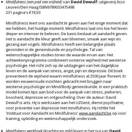
Mindfulness (een pad van vrijheid)
van
David Dewulf:
uitgeverij Acco
Leuven/Den Haag ISBN9789033475498
231 pagina's €19,50
Mindfulness leert ons aandacht te geven aan het enige moment dat
we hebben, het huidige moment. Mindfulness laat ons toe het leven
dieper en intenser te beleven. De basis bestaat uit aandacht geven.
Het is aandacht die kleur geeft aan bloemen, smaak aan wijn en
gezang aan vogels. Mindfulness heeft een belangrijke plaats
gevonden in de geneeskunde en psychologie. Tal van
wetenschappelijke studies tonen de waarde ervan aan. Het
achtwekenprogramma combineert oosterse wijsheid met westerse
psychologie. Het richt zich op de uitdagingen van het dagelijkse
leven en de aanpak van stress, angst, pijn en depressie. Dit boek
presenteert de wijsheid waarin mindfulness al 2500 jaar floreert. Er
worden eeuwenoude inzichten gebracht met bruggen naar
westerse psychologie en Mind/Body-geneeskunde. In een praktisch
model komen tips aan bod voor de aanpak van stress, piekeren,
boosheid, depressie en ontgoocheling. Over de auteur: David
Dewulf is arts. Hij is werkzaam aan het UZGent, dienst psychiatrie,
voor preventie van depressie met mindfulness. Hij richtte het
'Instituut voor Aandacht en Mindfulness'
www.aandacht.be
op voor
training, opleiding en wetenschappelijk onderzoek.
Mindfulness werkboek
(krachtig en mild leven in het nu) van
David