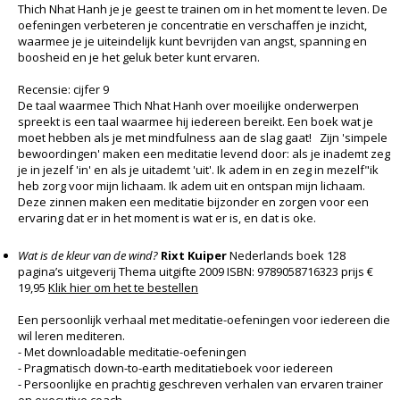
Thich Nhat Hanh je je geest te trainen om in het moment te leven. De
oefeningen verbeteren je concentratie en verschaffen je inzicht,
waarmee je je uiteindelijk kunt bevrijden van angst, spanning en
boosheid en je het geluk beter kunt ervaren.
Recensie: cijfer 9
De taal waarmee Thich Nhat Hanh over moeilijke onderwerpen
spreekt is een taal waarmee hij iedereen bereikt. Een boek wat je
moet hebben als je met mindfulness aan de slag gaat! Zijn 'simpele
bewoordingen' maken een meditatie levend door: als je inademt zeg
je in jezelf 'in' en als je uitademt 'uit'. Ik adem in en zeg in mezelf"ik
heb zorg voor mijn lichaam. Ik adem uit en ontspan mijn lichaam.
Deze zinnen maken een meditatie bijzonder en zorgen voor een
ervaring dat er in het moment is wat er is, en dat is oke.
Wat is de kleur van de wind?
Rixt Kuiper
Nederlands boek 128
pagina’s uitgeverij Thema uitgifte 2009 ISBN: 9789058716323 prijs €
19,95
Klik hier om het te bestellen
Een persoonlijk verhaal met meditatie-oefeningen voor iedereen die
wil leren mediteren.
- Met downloadable meditatie-oefeningen
- Pragmatisch down-to-earth meditatieboek voor iedereen
- Persoonlijke en prachtig geschreven verhalen van ervaren trainer