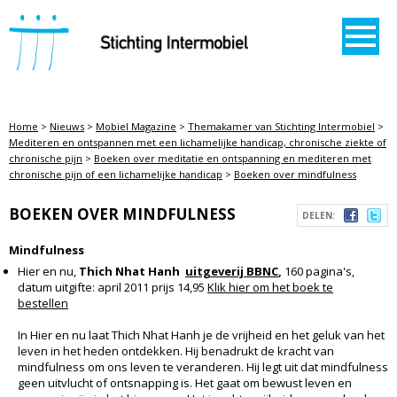
STICHTING INTERMOBIEL
Home
>
Nieuws
>
Mobiel Magazine
>
Themakamer van Stichting Intermobiel
>
Mediteren en ontspannen met een lichamelijke handicap, chronische ziekte of
chronische pijn
>
Boeken over meditatie en ontspanning en mediteren met
chronische pijn of een lichamelijke handicap
>
Boeken over mindfulness
BOEKEN OVER MINDFULNESS
DELEN:
Mindfulness
Hier en nu,
Thich Nhat Hanh
uitgeverij BBNC
,
160 pagina's,
datum uitgifte: april 2011 prijs 14,95
Klik hier om het boek te
bestellen
In Hier en nu laat Thich Nhat Hanh je de vrijheid en het geluk van het
leven in het heden ontdekken. Hij benadrukt de kracht van
mindfulness om ons leven te veranderen. Hij legt uit dat mindfulness
geen uitvlucht of ontsnapping is. Het gaat om bewust leven en