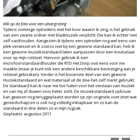
Klik op de foto voor een uitvergroting
Tijdens sommige optredens met het koor waarin ik zing, is het gebruik
van een zwarte ordner met bladmuziek verplicht. Die kan ik echter niet
zelf vasthouden. Aangezien ik tijdens een optreden nog wel eens van
plek verwissel en ik zoiezo niet bij een gewone standaard kan, heb ik
een gewone muziekstandaard laten aanpassen door een knutselaar
voor op mijn rolstoel. Hiervoor gebruik ik een
microfoonstandaardhouder die RTD Het Dorp ooit eens voor me
maakte (maar je kunt ook een andere beschikbare bevestiging aan je
rolstoel gebruiken). Verder is het bovenste deel van een gewone
muziekstandaard en wat materiaal uit de doe-het-zelf markt gebruikt.
De standaard kan ik naar me toe halen voor het omslaan van muziek
en van mij af duwen voor beter zicht. De muziekstandaard opbouw
kan gewoon nog teruggeplaatst worden op zijn originele voet (met wat
gereedschap) en is ook nog volledig inklapbaar en zo kan de
standaard in drie delen zo in mijn rugzak.
Geplaatst: augustus 2011