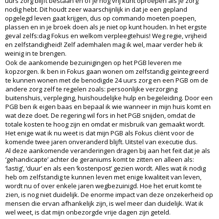
uurs zorg blijft bestaan en of je nog vrij kunt oproepen als je zorg
nodig hebt. Dit houdt zeer waarschijnlijk in dat je een gepland
opgelegd leven gaat krijgen, dus op commando moeten poepen,
plassen en in je broek doen als je niet op kunt houden. In het ergste
geval zelfs:dag Fokus en welkom verpleegtehuis! Weg regie, vrijheid
en zelfstandigheid! Zelf ademhalen mag ik wel, maar verder heb ik
weinig in te brengen.
Ook de aankomende bezuinigingen op het PGB leveren me
kopzorgen. Ik ben in Fokus gaan wonen om zelfstandig geïntegreerd
te kunnen wonen met de benodigde 24 uurs zorg en een PGB om de
andere zorg zelf te regelen zoals: persoonlijke verzorging
buitenshuis, verpleging, huishoudelijke hulp en begeleiding. Door een
PGB ben ik eigen baas en bepaal ik wie wanneer in mijn huis komt en
wat deze doet. De regering wil fors in het PGB snijden, omdat de
totale kosten te hoog zijn en omdat er misbruik van gemaakt wordt.
Het enige wat ik nu weet is dat mijn PGB als Fokus cliënt voor de
komende twee jaren onveranderd blijft. Uitstel van executie dus.
Al deze aankomende veranderingen dragen bij aan het feit dat je als
‘gehandicapte’ achter de geraniums komt te zitten en alleen als:
‘lastig’, ‘duur’ en als een ‘kostenpost’ gezien wordt. Alles wat ik nodig
heb om zelfstandig te kunnen leven met enige kwaliteit van leven,
wordt nu of over enkele jaren wegbezuinigd. Hoe het eruit komt te
zien, is nog niet duidelijk. De enorme impact van deze onzekerheid op
mensen die ervan afhankelijk zijn, is wel meer dan duidelijk. Wat ik
wel weet, is dat mijn onbezorgde vrije dagen zijn geteld.