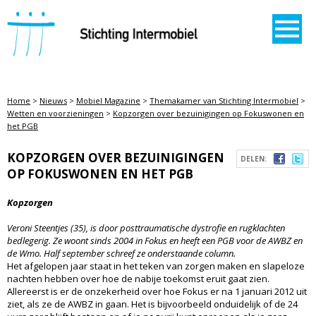
STICHTING INTERMOBIEL
Home
>
Nieuws
>
Mobiel Magazine
>
Themakamer van Stichting Intermobiel
>
Wetten en voorzieningen
>
Kopzorgen over bezuinigingen op Fokuswonen en
het PGB
KOPZORGEN OVER BEZUINIGINGEN
DELEN:
OP FOKUSWONEN EN HET PGB
Kopzorgen
Veroni Steentjes (35), is door posttraumatische dystrofie en rugklachten
bedlegerig. Ze woont sinds 2004 in Fokus en heeft een PGB voor de AWBZ en
de Wmo. Half september schreef ze onderstaande column.
Het afgelopen jaar staat in het teken van zorgen maken en slapeloze
nachten hebben over hoe de nabije toekomst eruit gaat zien.
Allereerst is er de onzekerheid over hoe Fokus er na 1 januari 2012 uit
ziet, als ze de AWBZ in gaan. Het is bijvoorbeeld onduidelijk of de 24