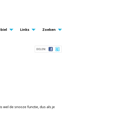
biel
Links
Zoeken
DELEN:
is wel de snooze functie, dus als je