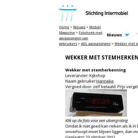
STICHTING INTERMOBIEL
Home
>
Nieuws
>
Mobiel
Magazine
>
Fotohoek met
MAIN PAGE N
Nieuws
aanpassingen van
gebruikers
>
ADL aanpassingen
>
Wekker met s
WEKKER MET STEMHERKE
Wekker met stemherkenning
Leverancier: Kijkshop
Naam gebruiker:
Hanneke
Vergoed door: zelf betaald. Prijs verg
Klik op de foto voor een uitvergroting
Omdat ik niet goed kan reiken als ik in 
onverhoopt moet blijven liggen, dan m
Geplaatst: 23 oktober 2011