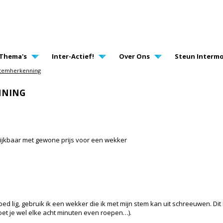
AVIGATION
Thema's
Inter-Actief!
Over Ons
Steun Intermo
temherkenning
NNING
elijkbaar met gewone prijs voor een wekker
bed lig, gebruik ik een wekker die ik met mijn stem kan uit schreeuwen. Dit 
oet je wel elke acht minuten even roepen…).