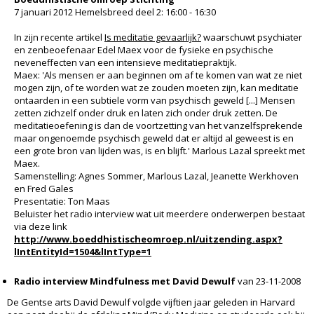
7 januari 2012 Hemelsbreed deel 2: 16:00 - 16:30
In zijn recente artikel
Is meditatie gevaarlijk?
waarschuwt psychiater
en zenbeoefenaar Edel Maex voor de fysieke en psychische
neveneffecten van een intensieve meditatiepraktijk.
Maex: 'Als mensen er aan beginnen om af te komen van wat ze niet
mogen zijn, of te worden wat ze zouden moeten zijn, kan meditatie
ontaarden in een subtiele vorm van psychisch geweld [...] Mensen
zetten zichzelf onder druk en laten zich onder druk zetten. De
meditatieoefening is dan de voortzetting van het vanzelfsprekende
maar ongenoemde psychisch geweld dat er altijd al geweest is en
een grote bron van lijden was, is en blijft.' Marlous Lazal spreekt met
Maex.
Samenstelling: Agnes Sommer, Marlous Lazal, Jeanette Werkhoven
en Fred Gales
Presentatie: Ton Maas
Beluister het radio interview wat uit meerdere onderwerpen bestaat
via deze link
http://www.boeddhistischeomroep.nl/uitzending.aspx?
lIntEntityId=1504&lIntType=1
Radio interview Mindfulness met David Dewulf
van 23-11-2008
De Gentse arts David Dewulf volgde vijftien jaar geleden in Harvard