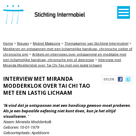
STICHTING INTERMOBIEL
Home
>
Nieuws
>
Mobiel Magazine
>
Themakamer van Stichting Intermobiel
>
Mediteren en ontspannen met een lichamelijke handicap, chronische ziekte of
chronische pijn
>
Artikels en interviews over ontspanning en meditatie met
een lichamelijke handicap, chronische pijn of depressie
>
Interview met
Miranda Modderklok over Tai Chi Tao met een lastig lichaam
INTERVIEW MET MIRANDA
DELEN:
MODDERKLOK OVER TAI CHI TAO
MET EEN LASTIG LICHAAM
‘Ik vind dat je ontspannen met een handicap gewoon moet proberen.
Als je een bepaalde oefening niet kunt doen, kun je het altijd
visualiseren. ‘
Naam: Miranda Modderkolk
Geboren: 10-01-1979
Geboorteplaats: Apeldoorn