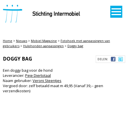
STICHTING INTERMOBIEL
Home
>
Nieuws
>
Mobiel Magazine
>
Fotohoek met aanpassingen van
gebruikers
>
Hulphonden aanpassingen
>
Doggy bag
DOGGY BAG
DELEN:
Een doggy bag voor de hond
Leverancier:
Peje Diertotaal
Naam gebruiker:
Veroni Steentjes
Vergoed door: zelf betaald maat m 49,95 (Vanaf 39,-- geen
verzendkosten)