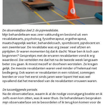
De observatiefase deel 2: de pijnrevalidatie.
Mijn behandelteam was zeer vakkundig en bestond uit: een
revalidatiearts, psycholoog, fysiotherapeut, ergotherapeut,
maatschappelijk werker, behandelcoach, sportdocent, pijndocent en
een zwemleraar. De revalidatie was erg zwaar: veel afzien en
pijnlijden. Er waren momenten bij dat ik dacht: ‘Waar ben ik toch aan
begonnen?’ Gesprekjes met de ervaren revalidanten vond ik erg
waardevol. Die vertelden me dat het na de tweede week langzaam
beter zou gaan. Ik moest mezelf er doorheen worstelen. Ze kregen
gelijk. De meeste revalidanten waren veel minder of helemaal niet
bedlegerig. Ook waren er revalidanten in een rolstoel, sommigen
leerden er voor het eerst sinds jaren weer lopen! Het was wel
opvallend dat het merendeel van de revalidanten vrouwen waren.
De tussenliggende periode.
Na de observatiefase, waarin ik al de nodige vooruitgang boekte en ik
zelfs even kon zitten, was ik weer thuis. De behandelaars bespraken
mijn observatiefase om te beoordelen of ik terug kon komen voor de