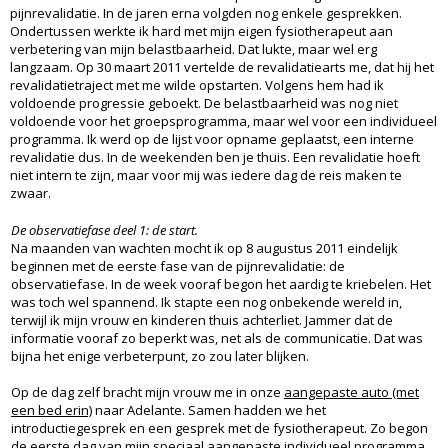
pijnrevalidatie. In de jaren erna volgden nog enkele gesprekken.
Ondertussen werkte ik hard met mijn eigen fysiotherapeut aan
verbetering van mijn belastbaarheid. Dat lukte, maar wel erg
langzaam. Op 30 maart 2011 vertelde de revalidatiearts me, dat hij het
revalidatietraject met me wilde opstarten. Volgens hem had ik
voldoende progressie geboekt. De belastbaarheid was nog niet
voldoende voor het groepsprogramma, maar wel voor een individueel
programma. Ik werd op de lijst voor opname geplaatst, een interne
revalidatie dus. In de weekenden ben je thuis. Een revalidatie hoeft
niet intern te zijn, maar voor mij was iedere dag de reis maken te
zwaar.
De observatiefase deel 1: de start.
Na maanden van wachten mocht ik op 8 augustus 2011 eindelijk
beginnen met de eerste fase van de pijnrevalidatie: de
observatiefase. In de week vooraf begon het aardig te kriebelen. Het
was toch wel spannend. Ik stapte een nog onbekende wereld in,
terwijl ik mijn vrouw en kinderen thuis achterliet. Jammer dat de
informatie vooraf zo beperkt was, net als de communicatie. Dat was
bijna het enige verbeterpunt, zo zou later blijken.
Op de dag zelf bracht mijn vrouw me in onze
aangepaste auto (met
een bed erin)
naar Adelante. Samen hadden we het
introductiegesprek en een gesprek met de fysiotherapeut. Zo begon
de eerste dag van mijn speciaal aangepaste individueel programma