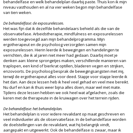
behandelfase en welk behandelplan daarbij paste. Thuis kon ik mijn
niveau vasthouden en al na vier weken begon mijn behandelfase
van tien weken.
De behandelfase: de exposurelessen.
Het was fijn dat ik dezelfde behandelaars behield als die van de
observatiefase. Arbeidstherapie, mindfulness en exposurelessen
werden toegevoegd aan mijn behandelprogramma. Mijn
ergotherapeut en de psycholoog verzorgden samen mijn
exposurelessen. Hierin leerde ik bewegingen en handelingen te
verrichten, die ik al jaren niet meer had gedaan. Daarbij moet je
denken aan: kleine sprongetjes maken, verschillende manieren van
traplopen, een kind of bierkrat optillen, bladeren vegen en strijken,
enzovoorts. De psycholoog besprak de bewegingsangsten met mij,
terwijl de ergotherapeut alles voor deed. Stapje voor stapje leerde ik
het dan. Aan deze lessen heb ik heel veel gehad en veel mee bereikt.
Nu durf en kan ik thuis weer bijna alles doen, maar wel met mate.
Tijdens deze lessen hebben we ook heel wat afgelachen, zoals die
keren met de therapeute in de kruiwagen over het terrein rijden.
De behandelfase: het behandelplan.
Het behandelplan is voor iedere revalidant op maat geschreven en
veel individueler als de observatiefase. In de behandelfase worden
de doelstellingen van de revalidant, wat hij belangrijk vindt,
aangepakt en uitgewerkt. Ook de behandelfase is zwaar, maar ik