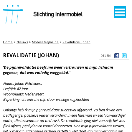
STICHTING INTERMOBIEL
Home
>
Nieuws
>
Mobiel Magazine
>
Revalidatie (Johan)
REVALIDATIE (JOHAN)
DELEN:
‘De pijnrevalidatie heeft me weer vertrouwen in mijn lichaam
gegeven, dat was volledig weggeëbd.’
Naam: Johan Fiddelaers
Leeftijd: 42 jaar
Woonplaats: Nederweert
Beperking: chronische pijn door ernstige rugklachten
Onlangs heb ik mijn pijnrevalidatie succesvol afgerond. Zo ben ik van een
bedlegerige, passieve vader veranderd in een huisman en een ‘volwaardige’
vader, die tussendoor op bed rust. De revalidatie ging niet van zelf; het was
flink afzien, pijnlijden en vooral doorzetten. Hoe mijn pijnrevalidatie verliep,
wil ik met dit uitgebreide verhaal vertellen. Het doel van mijn verhaal is om