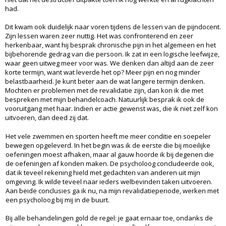
had.
Dit kwam ook duidelijk naar voren tijdens de lessen van de pijndocent.
Zijn lessen waren zeer nuttig. Het was confronterend en zeer
herkenbaar, want hij besprak chronische pijn in het algemeen en het
bijbehorende gedrag van die persoon. Ik zat in een logische leefwijze,
waar geen uitweg meer voor was. We denken dan altijd aan de zeer
korte termijn, want wat leverde het op? Meer pijn en nog minder
belastbaarheid. Je kunt beter aan de wat langere termijn denken.
Mochten er problemen met de revalidatie zijn, dan kon ik die met
bespreken met mijn behandelcoach. Natuurlijk besprak ik ook de
vooruitgang met haar. Indien er actie gewenst was, die ik niet zelf kon
uitvoeren, dan deed zij dat.
Het vele zwemmen en sporten heeft me meer conditie en soepeler
bewegen opgeleverd. In het begin was ik de eerste die bij moeilijke
oefeningen moest afhaken, maar al gauw hoorde ik bij degenen die
de oefeningen af konden maken. De psycholoog concludeerde ook,
dat ik teveel rekening hield met gedachten van anderen uit mijn
omgeving. Ik wilde teveel naar ieders welbevinden taken uitvoeren.
Aan beide conclusies ga ik nu, na mijn revalidatieperiode, werken met
een psycholoog bij mij in de buurt.
Bij alle behandelingen gold de regel: je gaat ernaar toe, ondanks de