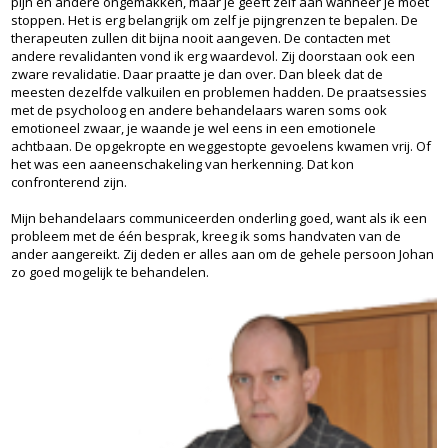
pijn en andere ongemakken, maar je geeft zelf aan wanneer je moet
stoppen. Het is erg belangrijk om zelf je pijngrenzen te bepalen. De
therapeuten zullen dit bijna nooit aangeven. De contacten met
andere revalidanten vond ik erg waardevol. Zij doorstaan ook een
zware revalidatie. Daar praatte je dan over. Dan bleek dat de
meesten dezelfde valkuilen en problemen hadden. De praatsessies
met de psycholoog en andere behandelaars waren soms ook
emotioneel zwaar, je waande je wel eens in een emotionele
achtbaan. De opgekropte en weggestopte gevoelens kwamen vrij. Of
het was een aaneenschakeling van herkenning. Dat kon
confronterend zijn.
Mijn behandelaars communiceerden onderling goed, want als ik een
probleem met de één besprak, kreeg ik soms handvaten van de
ander aangereikt. Zij deden er alles aan om de gehele persoon Johan
zo goed mogelijk te behandelen.